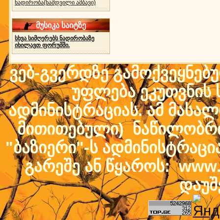
ნადირობა(ნამდვილი ამბავი)
მუსიკა საიტზე
სხვა სიმღერებს ნადირობაზე
იხილავთ ფორუმში.
ვებ-გვერდზე გამოქვეყნებ
უფლება ეკუთვნის ს
ადმინისტრაციას. ამ მასალი
მითითებული) ნაწილობრივ
"ბაზიერი"-ს ადმინისტრაც
გარეშე ან წყაროს: www.b
დაუშ