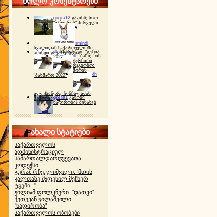
ბოლო კომენტარები
gogita12
გავიხსენოთ
"ბაზიერის" პირველი
ტურნირი ❤
amindi
ხვალიდან საქართველოში
dh
სპორტინგი "გურია
ამინდი გაუარესდება
dh
"ბაზიერის"
2022"
ტურნირი
რეგიონთა
შორის
dh
"ბახმარო 2022"
ალექსანდრე ჩინჩალაძის
gocha1
კანონი
მემორიალი
ნადირობის შესახებ
ახალი სტატიები
საქართველოს
ადმინისტრაციულ
სამართალდარღვევათა
კოდექსი
გურამ რჩეულიშვილი: "მთის
კალთაზე შეფენილ მეჩხერ
ტყეში..."
უილიამ ფოლკნერი: "დათვი"
ქეთევან ჭილაშვილი:
"ნადირობა"
საქართველოს ობობები