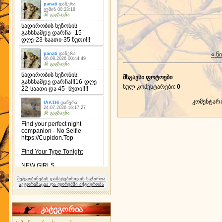
« წ
მსგავსი ფოტოები
სულ კომენტარები
:
0
კომენტარ
შეტყობინების დამატებისთვის საჭიროა
ავტორიზაცია და ფორუმში აქტიურობა
კატეგორია