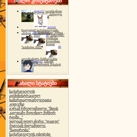
ბოლო კომენტარები
gogita12
გავიხსენოთ
"ბაზიერის" პირველი
ტურნირი ❤
amindi
ხვალიდან საქართველოში
dh
სპორტინგი "გურია
ამინდი გაუარესდება
dh
"ბაზიერის"
2022"
ტურნირი
რეგიონთა
შორის
dh
"ბახმარო 2022"
ალექსანდრე ჩინჩალაძის
gocha1
კანონი
მემორიალი
ნადირობის შესახებ
ახალი სტატიები
საქართველოს
ადმინისტრაციულ
სამართალდარღვევათა
კოდექსი
გურამ რჩეულიშვილი: "მთის
კალთაზე შეფენილ მეჩხერ
ტყეში..."
უილიამ ფოლკნერი: "დათვი"
ქეთევან ჭილაშვილი:
"ნადირობა"
საქართველოს ობობები