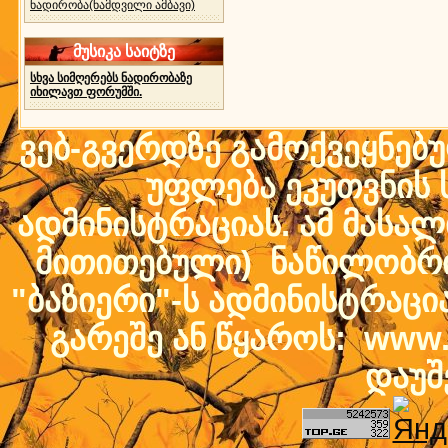
ნადირობა(ნამდვილი ამბავი)
მუსიკა საიტზე
სხვა სიმღერებს ნადირობაზე
იხილავთ ფორუმში.
ვებ-გვერდზე გამოქვეყნებ
უფლება ეკუთვნის ს
ადმინისტრაციას. ამ მასალი
მითითებული) ნაწილობრივ
"ბაზიერი"-ს ადმინისტრაც
გარეშე ან წყაროს: www.b
დაუშ