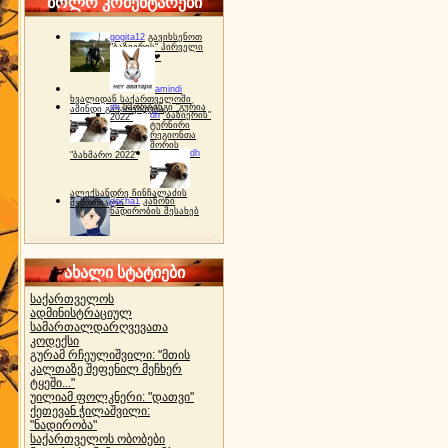
ბოლო კომენტარები
gogita12
გავიხსენოთ
"ბაზიერის" პირველი
ტურნირი ❤
amindi
ხვალიდან საქართველოში
dh
სპორტინგი "გურია
ამინდი გაუარესდება
dh
"ბაზიერის"
2022"
ტურნირი
რეგიონთა
შორის
dh
"ბახმარო 2022"
ალექსანდრე ჩინჩალაძის
gocha1
კანონი
მემორიალი
ნადირობის შესახებ
ახალი სტატიები
საქართველოს
ადმინისტრაციულ
სამართალდარღვევათა
კოდექსი
გურამ რჩეულიშვილი: "მთის
კალთაზე შეფენილ მეჩხერ
ტყეში..."
უილიამ ფოლკნერი: "დათვი"
ქეთევან ჭილაშვილი:
"ნადირობა"
საქართველოს ობობები