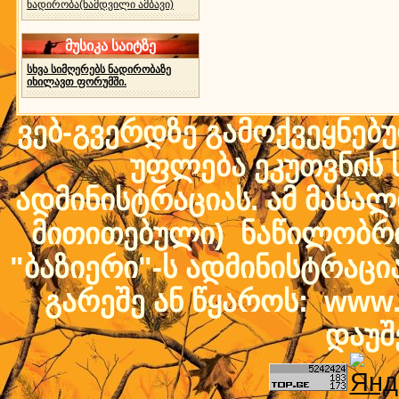
ნადირობა(ნამდვილი ამბავი)
მუსიკა საიტზე
სხვა სიმღერებს ნადირობაზე
იხილავთ ფორუმში.
ვებ-გვერდზე გამოქვეყნებ
უფლება ეკუთვნის ს
ადმინისტრაციას. ამ მასალი
მითითებული) ნაწილობრივ
"ბაზიერი"-ს ადმინისტრაც
გარეშე ან წყაროს: www.b
დაუშ