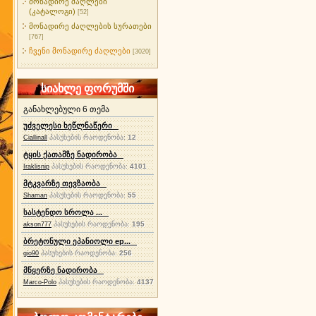
მონადირე ძაღლები
(კატალოგი)
[52]
მონადირე ძაღლების სურათები
[767]
ჩვენი მონადირე ძაღლები
[3020]
სიახლე ფორუმში
განახლებული 6 თემა
უძველესი ხეწლნაწერი
პასუხების რაოდენობა:
12
Ciallinall
ტყის ქათამზე ნადირობა
პასუხების რაოდენობა:
4101
Iraklisnip
მტკვარზე თევზაობა
პასუხების რაოდენობა:
55
Shaman
სასტენდო სროლა ...
პასუხების რაოდენობა:
195
akson777
ბრეტონული ეპანიოლი ep...
პასუხების რაოდენობა:
256
gio90
მწყერზე ნადირობა
პასუხების რაოდენობა:
4137
Marco-Polo