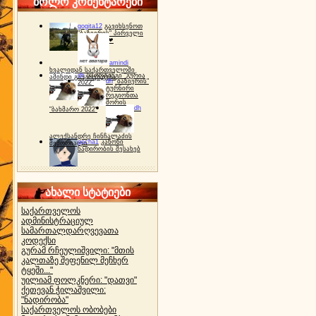
ბოლო კომენტარები
gogita12
გავიხსენოთ
"ბაზიერის" პირველი
ტურნირი ❤
amindi
ხვალიდან საქართველოში
dh
სპორტინგი "გურია
ამინდი გაუარესდება
dh
"ბაზიერის"
2022"
ტურნირი
რეგიონთა
შორის
dh
"ბახმარო 2022"
ალექსანდრე ჩინჩალაძის
gocha1
კანონი
მემორიალი
ნადირობის შესახებ
ახალი სტატიები
საქართველოს
ადმინისტრაციულ
სამართალდარღვევათა
კოდექსი
გურამ რჩეულიშვილი: "მთის
კალთაზე შეფენილ მეჩხერ
ტყეში..."
უილიამ ფოლკნერი: "დათვი"
ქეთევან ჭილაშვილი:
"ნადირობა"
საქართველოს ობობები