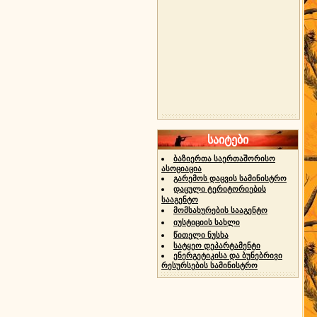
საიტები
ბაზიერთა საერთაშორისო
ასოციაცია
გარემოს დაცვის სამინისტრო
დაცული ტერიტორიების
სააგენტო
მომსახურების სააგენტო
იუსტიციის სახლი
წითელი ნუსხა
სატყეო დეპარტამენტი
ენერგეტიკისა და ბუნებრივი
რესურსების სამინისტრო