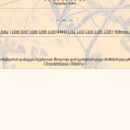
რეიტინგი
:
5.0
/
6
 წინა
|
1096
1097
1098
1099
1100
[
1101
]
1102
1103
1104
1105
1106
|
შემდეგი 
კომენტარის დამატება შეუძლიათ მხოლოდ დარეგისტრირებულ მომხმარებლებ
[
რეგისტრაცია
|
შესვლა
]