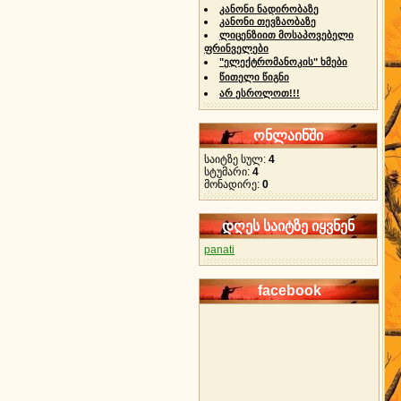
კანონი ნადირობაზე
კანონი თევზაობაზე
ლიცენზიით მოსაპოვებელი
ფრინველები
"ელექტრომანოკის" ხმები
წითელი წიგნი
არ ესროლოთ!!!
ონლაინში
საიტზე სულ:
4
სტუმარი:
4
მონადირე:
0
დღეს საიტზე იყვნენ
panati
facebook