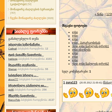
მონადირე ძაღლები
(კატალოგი)
[52]
მონადირე ძაღლების სურათები
[767]
« წინა
|
123
ჩვენი მონადირე ძაღლები
[3020]
მსგავსი ფოტოები
სიახლე ფორუმში
ჯესი
ჯესი
განახლებული 6 თემა
ჯესი
ჯესი.. პატარაობისას
უძველესი ხეწლნაწერი
ესეც ჯესი ნაბულის დროს1
პასუხების რაოდენობა:
12
Ciallinall
ჯესი ისვენებს
ჯესი
ტყის ქათამზე ნადირობა
ჯესი
პასუხების რაოდენობა:
4101
Iraklisnip
ჯესი
ესეც ჯესი ნაბულის დროს2
მტკვარზე თევზაობა
პასუხების რაოდენობა:
55
Shaman
სულ კომენტარები
:
1
სასტენდო სროლა ...
პასუხების რაოდენობა:
195
akson777
1
zura123
[
მასა
(20.05.2012 21:00:41)
ბრეტონული ეპანიოლი ep...
პასუხების რაოდენობა:
256
gio90
მწყერზე ნადირობა
პასუხების რაოდენობა:
4137
Marco-Polo