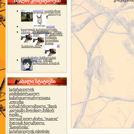
ბოლო კომენტარები
კომენტარი
gogita12
გავიხსენოთ
"ბაზიერის" პირველი
ტურნირი ❤
amindi
ხვალიდან საქართველოში
dh
სპორტინგი "გურია
ამინდი გაუარესდება
dh
"ბაზიერის"
2022"
ტურნირი
რეგიონთა
შორის
dh
"ბახმარო 2022"
ალექსანდრე ჩინჩალაძის
gocha1
კანონი
მემორიალი
ნადირობის შესახებ
ახალი სტატიები
საქართველოს
ადმინისტრაციულ
სამართალდარღვევათა
კოდექსი
გურამ რჩეულიშვილი: "მთის
კალთაზე შეფენილ მეჩხერ
ტყეში..."
უილიამ ფოლკნერი: "დათვი"
ქეთევან ჭილაშვილი:
"ნადირობა"
საქართველოს ობობები