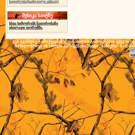
ნადირობა(ნამდვილი ამბავი)
მუსიკა საიტზე
სხვა სიმღერებს ნადირობაზე
იხილავთ ფორუმში.
ვებ-გვერდზე გამოქვეყნებული მასალის გამოყენების ყველა უფლ
ნაწილობრივი ან სრული გამოყენება საიტი "ბაზიერი"-ს ადმი