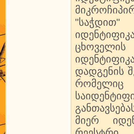
მიკროჩიპი
"საჭდით"
იდენტიფ
ცხოველ
იდენტიფი
დადგენის შ
რომელი
საიდენტ
განთავსებ
მიერ იდე
რეესტრი,