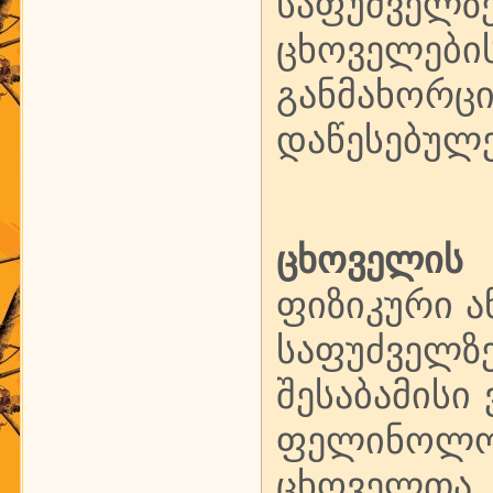
საფუძვე
ცხოველ
განმახო
დაწესებულე
ცხოველი
ფიზიკური ა
საფუძველზ
შესაბამისი
ფელინოლო
ცხოველთა 