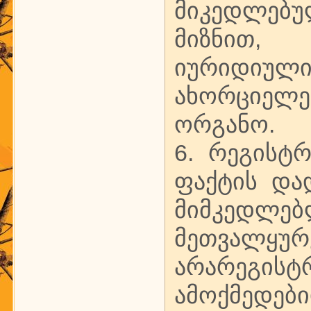
მიკედლებ
მიზნით, 
იურიდიული 
ახორციელ
ორგანო.
6. რეგისტ
ფაქტის დად
მიმკე
მეთვალყ
არარეგისტ
ამოქმედები