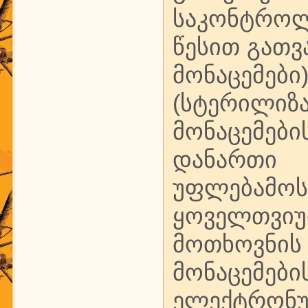
საკონტროლ
წესით გათ
მონაცემები
(სტერილიზ
მონაცემე
დანართი 
უფლებ
ყოველთვი
მოთხოვნი
მონაცემე
ელექტრონ