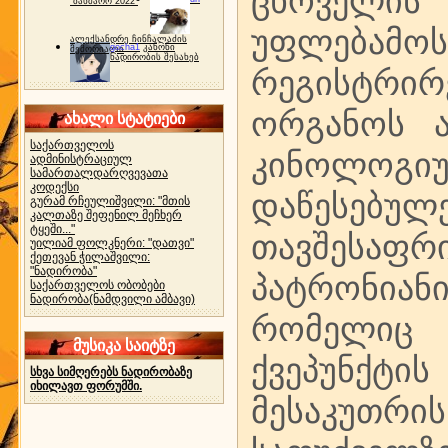
ცხოველის
"ბახმარო 2022"
უფლებამოს
ალექსანდრე ჩინჩალაძის
gocha1
კანონი
მემორიალი
ნადირობის შესახებ
რეგისტრ
ორგანოს ა
ახალი სტატიები
საქართველოს
კინოლოგ
ადმინისტრაციულ
სამართალდარღვევათა
კოდექსი
დაწესე
გურამ რჩეულიშვილი: "მთის
კალთაზე შეფენილ მეჩხერ
ტყეში..."
თავშესაფრი
უილიამ ფოლკნერი: "დათვი"
ქეთევან ჭილაშვილი:
"ნადირობა"
პატრონიან
საქართველოს ობობები
ნადირობა(ნამდვილი ამბავი)
რომელიც 
მუსიკა საიტზე
ქვეპუნქტის
სხვა სიმღერებს ნადირობაზე
იხილავთ ფორუმში.
მესაკუთრი