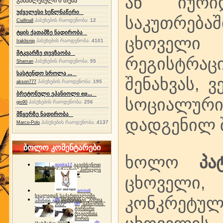
ან იური
განახლებული 6 თემა
უძველესი ხეწლნაწერი
საკუთრება
პასუხების რაოდენობა:
12
Ciallinall
ტყის ქათამზე ნადირობა
ცხოველი
პასუხების რაოდენობა:
4101
Iraklisnip
მტკვარზე თევზაობა
რეგისტრა
პასუხების რაოდენობა:
55
Shaman
სასტენდო სროლა ...
შენახვას, 
პასუხების რაოდენობა:
195
akson777
ბრეტონული ეპანიოლი ep...
სოციალური
პასუხების რაოდენობა:
256
gio90
მწყერზე ნადირობა
დადგენილ შ
პასუხების რაოდენობა:
4137
Marco-Polo
ბოლო კომენტარები
ხოლო
პა
gogita12
გავიხსენოთ
"ბაზიერის" პირველი
ტურნირი ❤
ცხოველი,
amindi
ხვალიდან საქართველოში
კონკრეტულ
dh
სპორტინგი "გურია
ამინდი გაუარესდება
dh
"ბაზიერის"
2022"
ტურნირი
რეგიონთა
შორის
dh