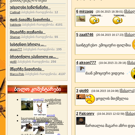
განახლებული 6 თემა
უძველესი ხეწლნაწერი
6
mirzagg
[
მასა
(20.04.2015 18:39:01)
პასუხების რაოდენობა:
12
Ciallinall
ტყის ქათამზე ნადირობა
პასუხების რაოდენობა:
4101
Iraklisnip
მტკვარზე თევზაობა
5
zaali746
[
მასა
(20.04.2015 16:17:23)
პასუხების რაოდენობა:
55
Shaman
სასტენდო სროლა ...
საინტერესო .ემოციური ფილმია
პასუხების რაოდენობა:
195
akson777
ბრეტონული ეპანიოლი ep...
პასუხების რაოდენობა:
256
gio90
4
akson777
[
მას
(19.04.2015 21:29:16)
მწყერზე ნადირობა
ძაან ემოციური ვიდეოა
პასუხების რაოდენობა:
4137
Marco-Polo
ბოლო კომენტარები
3
gio90
[
მასალა
]
(19.04.2015 16:24:08)
ყოვლის მთქმელია
gogita12
გავიხსენოთ
"ბაზიერის" პირველი
ტურნირი ❤
2
Falconry
[
მასა
(19.04.2015 12:02:59)
amindi
ხვალიდან საქართველოში
dh
სპორტინგი "გურია
ამინდი გაუარესდება
dh
"ბაზიერის"
2022"
მართალია მაგარი აზრი დვ
ტურნირი
რეგიონთა
შორის
dh