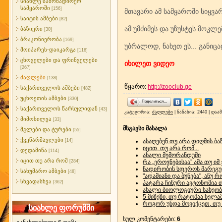
სიახლე სამონადირეო
სამყაროში
[156]
მთავარი ამ სამყაროში სიყვა
საიტის ამბები
[82]
ამ უმძიმეს და უზუსტეს მოკლ
ბაზიერი
[30]
ბრაკონიერობა
[169]
უბრალოდ, ნახეთ ეს... განიცად
მოიპარეს-დაიკარგა
[116]
ცხოველები და ფრინველები
იხილეთ ვიდეო
[267]
ძაღლები
[138]
წყარო
:
http://zooclub.ge
საქართველოს ამბები
[482]
უცხოეთის ამბები
[330]
Поделиться…
საქართველოს წარსულიდან
[43]
კატეგორია
:
ძაღლები
|
ნანახია
: 2440 |
დაამ
მიმოხილვა
[33]
მსგავსი მასალა
მგლები და ტურები
[55]
ქვეწარმავლები
[14]
ა­სა­ღე­ბენ თუ არა დიღ­მის ბაზ­
იცით, თუ არა რომ...
დედამიწა
[114]
ახალი მემორანდუმი
იცით თუ არა რომ
[284]
რა „ეროვნებისაა” ამა თუ იმ
ნადირობის სფეროს მარეგუ
სახუმარო ამბები
[48]
"ადამიანი და ბუნება", ანუ
სხვადასხვა
[362]
პატარა ჩინური ავტონომია 
ახალი ბიოლოგიური სახეო
5 მიზეზი, თუ რატომაა ნელ
როგორ უნდა მოვიქცეთ, თუ 
სიახლე ფორუმში
სულ კომენტარები
:
6