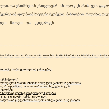
რულია და ერთმანეთის ერთგულება! - მხოლოდ ეს არის ჩვენი გადარ
ემეტრაჟიან ფილმთან სიტყვები ზედმეტია. მიხვდებით, როდესაც თავ
ეთ... მიიღეთ... და... გვიყვარდეს...
ატა
:
Falconry
|
ტეგები
:
ახალი
,
ფილმი
,
დაფიქრდი
,
სანამ
,
სინდისის
,
ანუ
,
საჩუქარი
,
მოკლემეტრაჟი
რო­ბა­ზე უჯი­შო ცხო­ვე­ლებს ჯი­ში­ა­ნე­ბად
 ჯიშის ძაღლი?
ლირებელი ახალი კანონის პროექტის განხილვა გაიმართა
 როგორ აღმოჩნდა კაცი კაცობრიობის ნაგავსაყრელზე
თბილისში
ბა საქართველოს ტერიტორიულ წყლებში
ამავალი ყველაზე გამძლე ცხოველი
ძაღლი თავს გვესხმის: 5 მთავარი რჩევა კინოლოგებისგან