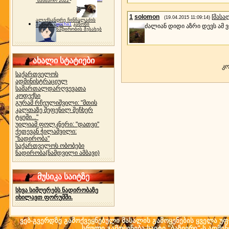
"ბახმარო 2022"
1
solomon
[
მასა
(19.04.2015 11:09:14)
ალექსანდრე ჩინჩალაძის
gocha1
კანონი
მემორიალი
ძალიან დიდი აზრი დევს ამ 
ნადირობის შესახებ
ახალი სტატიები
კო
საქართველოს
ადმინისტრაციულ
სამართალდარღვევათა
კოდექსი
გურამ რჩეულიშვილი: "მთის
კალთაზე შეფენილ მეჩხერ
ტყეში..."
უილიამ ფოლკნერი: "დათვი"
ქეთევან ჭილაშვილი:
"ნადირობა"
საქართველოს ობობები
ნადირობა(ნამდვილი ამბავი)
მუსიკა საიტზე
სხვა სიმღერებს ნადირობაზე
იხილავთ ფორუმში.
ვებ-გვერდზე გამოქვეყნებული მასალის გამოყენების ყველა უფლ
სრული გამოყენება საიტი "ბაზიერი"-ს ადმი