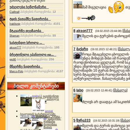
განახლებული 6 თემა
მაშ მიგულავია
თე
უძველესი ხეწლნაწერი
პასუხების რაოდენობა:
12
Ciallinall
ტყის ქათამზე ნადირობა
პასუხების რაოდენობა:
4101
Iraklisnip
8
akson777
[
მას
მტკვარზე თევზაობა
(19.02.2015 23:44:08)
პასუხების რაოდენობა:
55
მგლის და ტურების დახოცვი
Shaman
სასტენდო სროლა ...
პასუხების რაოდენობა:
195
akson777
7
ბაქარი
[
მასალ
(19.02.2015 12:48:21)
როცა მტაცებელი ცხოველის რ
ბრეტონული ეპანიოლი ep...
უნდა მოხდეს მისი იმ რაოდე
პასუხების რაოდენობა:
256
gio90
რაოდენობითაა ყველგან, რომ საკვ
უნდა ეწყობოდეს სპეციალური (ჯგ
მწყერზე ნადირობა
წელიწადში 10 ტურას მოვკლავ იმ
პასუხების რაოდენობა:
4137
Marco-Polo
სურს მტაცებლების რაოდენობის შ
აღწურვილობით. წახალისებაზე ვი
ბოლო კომენტარები
6
labo
[
მასალა
]
(19.02.2015 12:46:41)
gogita12
გავიხსენოთ
"ბაზიერის" პირველი
ძლივს არ დაადგა ამ საკითხ
ტურნირი ❤
amindi
ხვალიდან საქართველოში
dh
სპორტინგი "გურია
ამინდი გაუარესდება
dh
"ბაზიერის"
2022"
5
ზურა333
[
მასა
(19.02.2015 10:31:19)
ტურნირი
რეგიონთა
მგლის და ტურის დახოცვა ვი
შორის
დაჯარიმებული არავინ მინა
dh