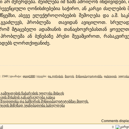
ბი არ შეჩერდება. შეიძლება იმ წამს ამოიღონ ინდივიდები,
ევენციული ღონისძიებებია საჭირო, ან კარგი ძაღლების 
წყემსი, ასევე ელექტროღობეების შემოღება და ა.შ. საკ
 გვაძლევს, პრობლემა თავიდან ავიცილოთ. სრულა
 რომ მტაცებელი ადამიანის თანაცხოვრებასთან ყოველთ
 პრობლემა ან ბუნებაზე პრესი შევამციროთ, რასაკვირ
ცხადებს ლორთქიფანიძე.
ა
: 2348 |
დაამატა
:
giorgi1998
|
ტეგები
:
და ტურების
,
მიიღეს
,
მუნიციპალიტეტებმა
,
დახოცვის
,
უფლება
 გამოცდების ჩაბარების უფლება მისცეს
ვის შესახებ განკარგულება გასცა
ზუგდიდისა და საჩხერის მუნიციპალიტეტებმაც მიიღეს.
ხოცვის მიზეზად უჟანგბადობა სახელდება
Comments display
ა
]
0