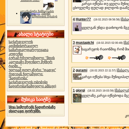
"ბახმარო 2022"
კარგი იქნება თუ ყველა მუ
ცხოველზე ფულად ჯილდოს დააწე
ალექსანდრე ჩინჩალაძის
gocha1
კანონი
მემორიალი
ნადირობის შესახებ
4
Hunter77
[
მას
(19.02.2015 09:56:58)
ყველგან უნდა დაიხოცოს მგე
ახალი სტატიები
საქართველოს
3
mustapichi
[
მა
(19.02.2015 02:00:49)
ადმინისტრაციულ
საგარეჯოს რაიონშიც რომ მ
სამართალდარღვევათა
კოდექსი
გურამ რჩეულიშვილი: "მთის
კალთაზე შეფენილ მეჩხერ
ტყეში..."
უილიამ ფოლკნერი: "დათვი"
2
gurami
[
მასალ
(18.02.2015 22:11:57)
ქეთევან ჭილაშვილი:
კარგი იქნება სხვა მუნიციპა
"ნადირობა"
საქართველოს ობობები
ნადირობა(ნამდვილი ამბავი)
1
giorgi
[
მასალა
]
(18.02.2015 19:03:59)
ყველაზე კარგი იქნებოდა მგ
მუსიკა საიტზე
სხვა სიმღერებს ნადირობაზე
იხილავთ ფორუმში.
კო
ვებ-გვერდზე გამოქვეყნებული მასალის გამოყენების ყველა უფლ