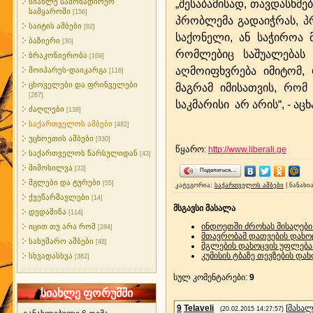
სიახლე სამონადირეო
„შესაბამისად, თავდასხმე
სამყაროში
[156]
პრობლემა გადაიჭრას, პრ
საიტის ამბები
[82]
საქონელი, ან საჭიროა მ
ბაზიერი
[30]
რომლებიც საშუალებას
ბრაკონიერობა
[169]
აღმოიფხვრება იმიტომ,
მოიპარეს-დაიკარგა
[116]
ცხოველები და ფრინველები
მაგრამ იმისათვის, რომ
[267]
საკმარისი არ არის“, - ა
ძაღლები
[138]
საქართველოს ამბები
[482]
უცხოეთის ამბები
[330]
წყარო
:
http://www.liberali.ge
საქართველოს წარსულიდან
[43]
მიმოხილვა
[33]
Поделиться…
მგლები და ტურები
[55]
კატეგორია
:
საქართველოს ამბები
|
ნანახი
ქვეწარმავლები
[14]
მსგავსი მასალა
დედამიწა
[114]
ინდოეთში ძროხას მისაღები
იცით თუ არა რომ
[284]
მთავრობამ დათვების დახოც
სახუმარო ამბები
[48]
მგლების დახოცვის უფლება 
კუმისის ტბაზე თევზების და
სხვადასხვა
[362]
სულ კომენტარები
:
9
სიახლე ფორუმში
9
Telaveli
[
მასალ
(20.02.2015 14:27:57)