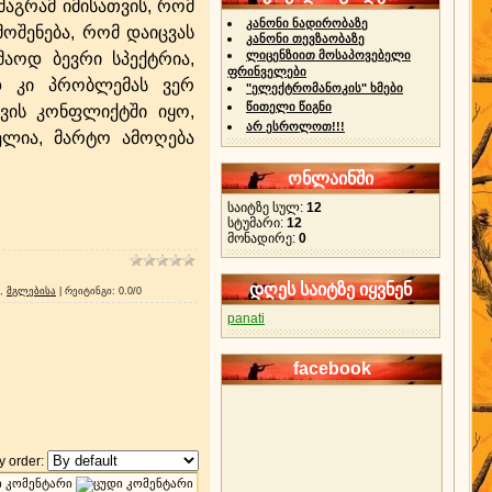
 მაგრამ იმისათვის, რომ
კანონი ნადირობაზე
მოშენება, რომ დაიცვას
კანონი თევზაობაზე
ლიცენზიით მოსაპოვებელი
მაოდ ბევრი სპექტრია,
ფრინველები
დ კი პრობლემას ვერ
"ელექტრომანოკის" ხმები
წითელი წიგნი
ვის კონფლიქტში იყო,
არ ესროლოთ!!!
ველია, მარტო ამოღება
ონლაინში
საიტზე სულ:
12
სტუმარი:
12
მონადირე:
0
დღეს საიტზე იყვნენ
,
მგლებისა
|
რეიტინგი
:
0.0
/
0
panati
facebook
 order: