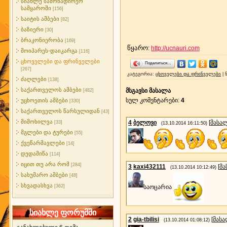
სიახლე სამონადირეო
სამყაროში
[156]
საიტის ამბები
[82]
ბაზიერი
[30]
ბრაკონიერობა
[169]
წყარო
:
http://ucnauri.com
მოიპარეს-დაიკარგა
[116]
ცხოველები და ფრინველები
Поделиться…
[267]
კატეგორია
:
ცხოველები და ფრინველები
|
ძაღლები
[138]
საქართველოს ამბები
მსგავსი მასალა
[482]
სულ კომენტარები
:
4
უცხოეთის ამბები
[330]
საქართველოს წარსულიდან
[43]
მიმოხილვა
4
ბელოვი
[
მასა
[33]
(13.10.2014 16:11:50)
მგლები და ტურები
[55]
ქვეწარმავლები
[14]
დედამიწა
[114]
იცით თუ არა რომ
[284]
3
kaxi432111
[
მა
(13.10.2014 10:12:49)
სახუმარო ამბები
[48]
სხვადასხვა
[362]
საოცარია
სიახლე ფორუმში
2
gia-tbilisi
[
მას
(13.10.2014 01:08:12)