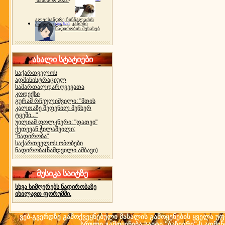
"ბახმარო 2022"
ალექსანდრე ჩინჩალაძის
gocha1
კანონი
მემორიალი
ნადირობის შესახებ
ახალი სტატიები
საქართველოს
ადმინისტრაციულ
სამართალდარღვევათა
კოდექსი
გურამ რჩეულიშვილი: "მთის
კალთაზე შეფენილ მეჩხერ
ტყეში..."
უილიამ ფოლკნერი: "დათვი"
ქეთევან ჭილაშვილი:
"ნადირობა"
საქართველოს ობობები
ნადირობა(ნამდვილი ამბავი)
მუსიკა საიტზე
სხვა სიმღერებს ნადირობაზე
იხილავთ ფორუმში.
ვებ-გვერდზე გამოქვეყნებული მასალის გამოყენების ყველა უფლ
სრული გამოყენება საიტი "ბაზიერი"-ს ადმი