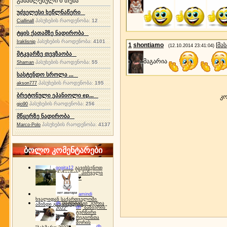
განახლებული 6 თემა
უძველესი ხეწლნაწერი
პასუხების რაოდენობა:
12
Ciallinall
ტყის ქათამზე ნადირობა
პასუხების რაოდენობა:
4101
Iraklisnip
1
shontiamo
[
მა
(12.10.2014 23:41:04)
მტკვარზე თევზაობა
მაგარია
პასუხების რაოდენობა:
55
Shaman
სასტენდო სროლა ...
პასუხების რაოდენობა:
195
akson777
ბრეტონული ეპანიოლი ep...
კო
პასუხების რაოდენობა:
256
gio90
მწყერზე ნადირობა
პასუხების რაოდენობა:
4137
Marco-Polo
ბოლო კომენტარები
gogita12
გავიხსენოთ
"ბაზიერის" პირველი
ტურნირი ❤
amindi
ხვალიდან საქართველოში
dh
სპორტინგი "გურია
ამინდი გაუარესდება
dh
"ბაზიერის"
2022"
ტურნირი
რეგიონთა
შორის
dh