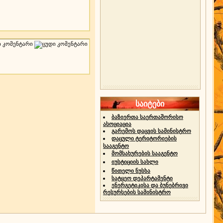
საიტები
ბაზიერთა საერთაშორისო
ასოციაცია
გარემოს დაცვის სამინისტრო
დაცული ტერიტორიების
სააგენტო
მომსახურების სააგენტო
იუსტიციის სახლი
წითელი ნუსხა
სატყეო დეპარტამენტი
ენერგეტიკისა და ბუნებრივი
რესურსების სამინისტრო