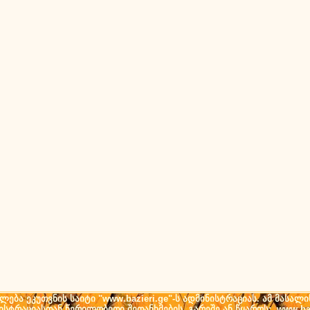
ება ეკუთვნის საიტი "www.bazieri.ge"-ს ადმინისტრაციას. ამ მასალი
ნისტრაციასთან წერილობითი შეთანხმების გარეშე ან წყაროს: www.baz