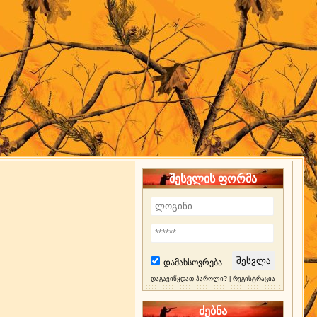
შესვლის ფორმა
დამახსოვრება
დაგავიწყდათ პაროლი?
|
რეგისტრაცია
ძებნა