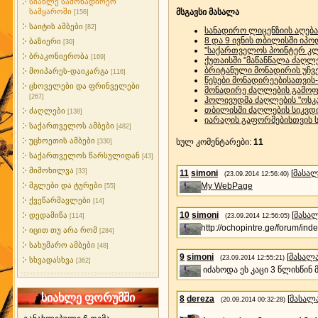
სიახლე სამონადირეო
სამყაროში
მსგავსი მასალა
[156]
საიტის ამბები
[82]
სანადირო ლიცენზიის აღება
8 და 9 ივნის თბილისში ი
ბაზიერი
[30]
''საქართველოს პოინტერ კლ
ბრაკონიერობა
[169]
ქუთაისში "მაწანწალა ძაღლ
ბრიტანული მონადირის უჩვ
მოიპარეს-დაიკარგა
[116]
წესები მონადირეებისათვის
ცხოველები და ფრინველები
მონადირე ძაღლების გამოფ
[267]
ჰოლივუდმა ძაღლების "ოსკა
თბილისში ძაღლების სიკვდი
ძაღლები
[138]
იარაღის გაფორმებისთვის ს
საქართველოს ამბები
[482]
უცხოეთის ამბები
სულ კომენტარები
:
11
[330]
საქართველოს წარსულიდან
[43]
მიმოხილვა
[33]
11
simoni
[
მასა
(23.09.2014 12:56:40)
მგლები და ტურები
My WebPage
[55]
ქვეწარმავლები
[14]
10
simoni
[
მასა
დედამიწა
[114]
(23.09.2014 12:56:05)
http://ochopintre.ge/forum/
იცით თუ არა რომ
[284]
სახუმარო ამბები
[48]
9
simoni
[
მასალ
(23.09.2014 12:55:21)
სხვადასხვა
[362]
იძახოდა ეს კაცი 3 წლისწინ 
სიახლე ფორუმში
8
dereza
[
მასალ
(20.09.2014 00:32:28)