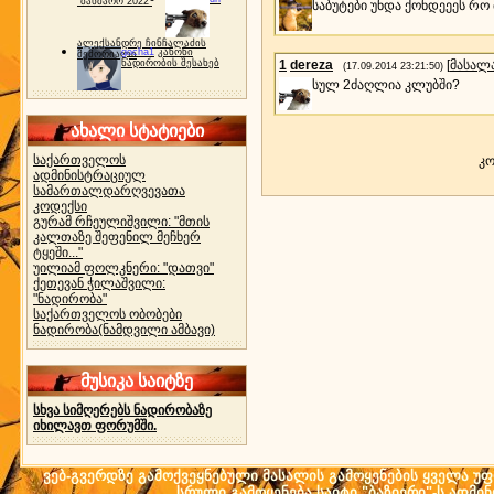
"ბახმარო 2022"
საბუტები უნდა ქონდეეეს რო
ალექსანდრე ჩინჩალაძის
gocha1
კანონი
მემორიალი
ნადირობის შესახებ
1
dereza
[
მასალ
(17.09.2014 23:21:50)
სულ 2ძაღლია კლუბში?
ახალი სტატიები
საქართველოს
კო
ადმინისტრაციულ
სამართალდარღვევათა
კოდექსი
გურამ რჩეულიშვილი: "მთის
კალთაზე შეფენილ მეჩხერ
ტყეში..."
უილიამ ფოლკნერი: "დათვი"
ქეთევან ჭილაშვილი:
"ნადირობა"
საქართველოს ობობები
ნადირობა(ნამდვილი ამბავი)
მუსიკა საიტზე
სხვა სიმღერებს ნადირობაზე
იხილავთ ფორუმში.
ვებ-გვერდზე გამოქვეყნებული მასალის გამოყენების ყველა უფლ
სრული გამოყენება საიტი "ბაზიერი"-ს ადმი