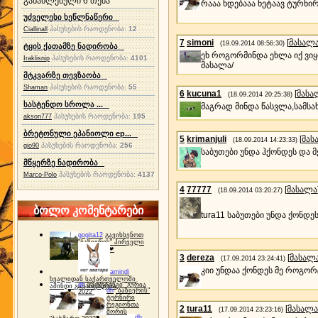
განახლებული 6 თემა
რააა ხდებააა ნეტაავ ტურნი
უძველესი ხეწლნაწერი
პასუხების რაოდენობა:
12
Ciallinall
7
simoni
[
მასალ
(19.09.2014 08:56:30)
ტყის ქათამზე ნადირობა
ეხ როგორმინდა ეხლა იქ ვი
პასუხების რაოდენობა:
4101
Iraklisnip
მასალა/
მტკვარზე თევზაობა
პასუხების რაოდენობა:
55
Shaman
6
kucuna1
[
მასა
(18.09.2014 20:25:38)
სასტენდო სროლა ...
მაგრად მინდა წასვლა,სამსა
პასუხების რაოდენობა:
195
akson777
ბრეტონული ეპანიოლი ep...
5
krimanjuli
[
მას
(18.09.2014 14:23:33)
პასუხების რაოდენობა:
256
gio90
საბუთები უნდა ჰქონდეს და 
მწყერზე ნადირობა
პასუხების რაოდენობა:
4137
Marco-Polo
4
77777
[
მასალა
(18.09.2014 03:20:27)
ბოლო კომენტარები
tura11 საბუთები უნდა ქონდ
gogita12
გავიხსენოთ
"ბაზიერის" პირველი
ტურნირი ❤
3
dereza
[
მასალ
(17.09.2014 23:24:41)
კიი უნდაა ქონდეს მე როგორ
amindi
ხვალიდან საქართველოში
dh
სპორტინგი "გურია
ამინდი გაუარესდება
dh
"ბაზიერის"
2022"
ტურნირი
რეგიონთა
2
tura11
[
მასალა
(17.09.2014 23:23:16)
შორის
dh