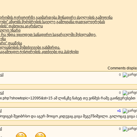
პოდრომის ტერიტორზე გაიმართება მონადირე ძაღლების გამოფენა
უბი'' აწყობს მეძებრების საველე გამოყვანა-დათვალიერებას
ების" დახოცვა აიკრძალა
ეულო უნარი
- რა უნდა ვიცოდეთ სანადირო სავარგულში შესვლამდე.
ენა
რი" დააწესა
ლიანობის შემთხვევები გახშირდა.
აგამოცდო ტესტირების კითხვები და პასუხები
Comments display
ლა
]
0
ლა
]
0
index.php?showtopic=12095&st=15 ამ ლინკზე ნახეტ თუ ვინმეს რამე გაინტერესებთ
ა
]
+1
მოვიგებ შეჯიბრსო და აგერ მოიგო კიდევაც.გიგა მეგუTნიშვილი. გილოცავ გიგა 
ა
]
0