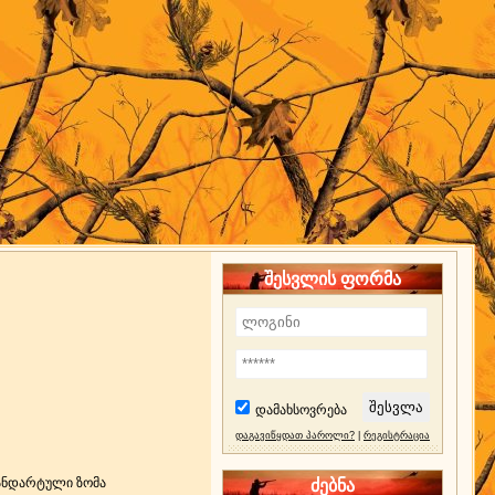
შესვლის ფორმა
დამახსოვრება
დაგავიწყდათ პაროლი?
|
რეგისტრაცია
ძებნა