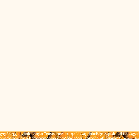
ება ეკუთვნის საიტი "www.bazieri.ge"-ს ადმინისტრაციას. ამ მასალი
ნისტრაციასთან წერილობითი შეთანხმების გარეშე ან წყაროს: www.baz