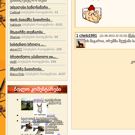
განახლებული 6 თემა
უძველესი ხეწლნაწერი
პასუხების რაოდენობა:
12
Ciallinall
ტყის ქათამზე ნადირობა
პასუხების რაოდენობა:
4101
Iraklisnip
მტკვარზე თევზაობა
1
chelo1991
[
მა
(21.08.2013 22:15:22)
პასუხების რაოდენობა:
55
Shaman
ის მაგარია, ირემმა შეუჭამა 
სასტენდო სროლა ...
პასუხების რაოდენობა:
195
akson777
ბრეტონული ეპანიოლი ep...
კო
პასუხების რაოდენობა:
256
gio90
მწყერზე ნადირობა
პასუხების რაოდენობა:
4137
Marco-Polo
ბოლო კომენტარები
gogita12
გავიხსენოთ
"ბაზიერის" პირველი
ტურნირი ❤
amindi
ხვალიდან საქართველოში
dh
სპორტინგი "გურია
ამინდი გაუარესდება
dh
"ბაზიერის"
2022"
ტურნირი
რეგიონთა
შორის
dh