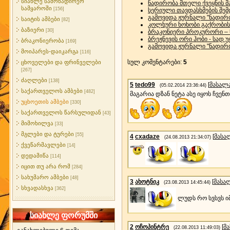
სიახლე სამონადირეო
ნადირობა მთელი ქვეყნის მ
სამყაროში
[156]
სერიული თავდასხმების შე
გამოვიდა ჟურნალი "ნადირო
საიტის ამბები
[82]
კოლხური ხოხობი გაქრობის
ბაზიერი
[30]
ბრაკონიერი პროკურორი – 
ბრეჟნევის ორი ჰობი - სად
ბრაკონიერობა
[169]
გამოვიდა ჟურნალი "ნადირო
მოიპარეს-დაიკარგა
[116]
სულ კომენტარები
:
5
ცხოველები და ფრინველები
[267]
ძაღლები
[138]
5
tedo99
[
მასალ
(05.02.2014 23:36:44)
საქართველოს ამბები
[482]
მაგარია დზან ნეტა ასე იყოს ჩვენ
უცხოეთის ამბები
[330]
საქართველოს წარსულიდან
[43]
მიმოხილვა
[33]
მგლები და ტურები
[55]
4
cxadaze
[
მასა
(24.08.2013 21:34:07)
ქვეწარმავლები
[14]
დედამიწა
[114]
იცით თუ არა რომ
[284]
სახუმარო ამბები
[48]
3
ახოტნიკ
[
მასა
(23.08.2013 14:45:44)
სხვადასხვა
[362]
ლუდს რო სვსვს იმ
სიახლე ფორუმში
2
ოჩოპინტრე
[
მ
(22.08.2013 11:49:03)