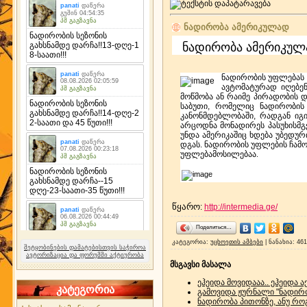
ნადირობა ამერიკულად
ნადირობა ამერიკუ
ნადირობის უფლებას 
ავტომატურად იღებენ
მოწმობა ან რაიმე პირადობის 
საბუთი, რომელიც ნადირობი
კანონმდებლობაში, რადგან იგი
არცოდნა მონადირეს პასუხისმგ
უნდა ამერიკაშიც ხდება უბედურ
დგას. ნადირობის უფლების ჩა
უფლებამოსილებაა
.
წყარო
:
http://intermedia.ge/
Поделиться…
კატეგორია
:
უცხოეთის ამბები
|
ნანახია
: 46
შეტყობინების დამატებისთვის საჭიროა
ავტორიზაცია და ფორუმში აქტიურობა
მსგავსი მასალა
ეჰეიდა მოვიდააა.. ეჰეიდა აქ
კატეგორია
გამოვიდა ჟურნალი "ნადირო
ნადირობა პითონზე, ანუ რო