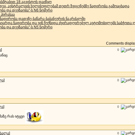
ასშტაბით 18 აგვისტოს დაიწყო
მდეგ, ავსტრალიის ხელისუფლებამ თეთრ ზვიგენებზე ნადირობა გამოაცხადა
ბა და თევზაობა"-ს N6 ნომერი
 პირასაა
ნადირობა დათვზე ბაწარა ბაბანეურის ნაკრძალში
 უყვარდა ნადირობა და ვინ ჩუქნიდა ძვირადღირებულ ავტომობილებს საბჭოთა
ბა და თევზაობა"-ს N5 ნომერი
Comments display
ა
]
0
თანაც
ლა
]
0
ლა
]
0
აზე რას იტყვი
ასალა
]
0