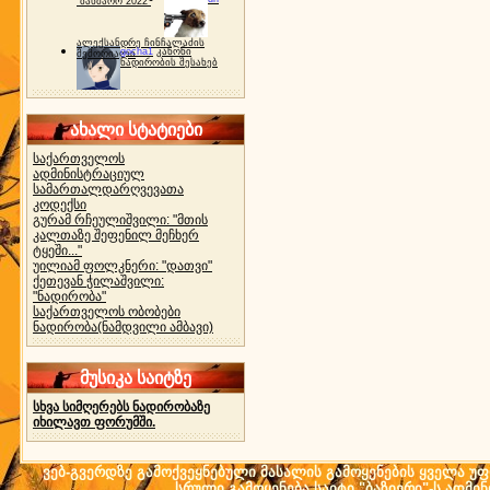
"ბახმარო 2022"
ალექსანდრე ჩინჩალაძის
gocha1
კანონი
მემორიალი
ნადირობის შესახებ
ახალი სტატიები
საქართველოს
ადმინისტრაციულ
სამართალდარღვევათა
კოდექსი
გურამ რჩეულიშვილი: "მთის
კალთაზე შეფენილ მეჩხერ
ტყეში..."
უილიამ ფოლკნერი: "დათვი"
ქეთევან ჭილაშვილი:
"ნადირობა"
საქართველოს ობობები
ნადირობა(ნამდვილი ამბავი)
მუსიკა საიტზე
სხვა სიმღერებს ნადირობაზე
იხილავთ ფორუმში.
ვებ-გვერდზე გამოქვეყნებული მასალის გამოყენების ყველა უფლ
სრული გამოყენება საიტი "ბაზიერი"-ს ადმი