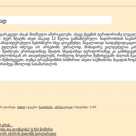
ლად
გარკვეულ ასაკს მიღწეული ამერიკელები, ასევე ქვეყნის ტერიტორიაზე ლეგა
. ბევრ შტატში ასეთ ასაკად 12 წელია განსაზღვრული. ნადირობისას საკმა
დამადასტურებელი ნებისმიერი სხვა დოკუმენტი, მაგალითად საიდენტიფიკაცი
ს უფლებას იძლევა არ არსებობს. უბრალოდ, მონადირე ვალდებულია კა
 შეიძლება ერთსადაიმავე შტატის სხვადასხვა ტერიტორიაზეც კი განსხვავე
ებლობისგან არ ათავისუფლებს, რომელიც ზოგიერთ შემთხვევაში ძალიან მკაც
ი შემთხვევები, თუმცა ტრავმატიზმის სიხშირით ასეთი საქმიანობა მაგიდის ჩ
მორთმევა მხოლოდ სასამართლოს
14 |
დაამატა
:
Admin
|
ტეგები
:
ნადირობა
,
ამერიკულად
|
რეიტინგი
:
0.0
/
0
 არის...
ბა და თევზაობა"-ს N3 ნომერი
გორ იჭერენ პითონს სატყუარათი