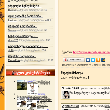
განახლებული 6 თემა
უძველესი ხეწლნაწერი
პასუხების რაოდენობა:
12
Ciallinall
ტყის ქათამზე ნადირობა
პასუხების რაოდენობა:
4101
Iraklisnip
მტკვარზე თევზაობა
პასუხების რაოდენობა:
55
Shaman
სასტენდო სროლა ...
პასუხების რაოდენობა:
195
akson777
ბრეტონული ეპანიოლი ep...
პასუხების რაოდენობა:
256
gio90
წყარო
:
http://www.ambebi.ge/moza
მწყერზე ნადირობა
Поделиться…
პასუხების რაოდენობა:
4137
Marco-Polo
კატეგორია
:
საქართველოს ამბები
|
ნანახი
ბოლო კომენტარები
მსგავსი მასალა
სულ კომენტარები
:
3
gogita12
გავიხსენოთ
"ბაზიერის" პირველი
ტურნირი ❤
3
tiniko1978
[
მა
(18.04.2013 14:18:23)
რა საყვარელი ხატ დათუნია ს
amindi
ხვალიდან საქართველოში
dh
სპორტინგი "გურია
ამინდი გაუარესდება
dh
"ბაზიერის"
2022"
ტურნირი
რეგიონთა
2
tiniko1978
[
მა
(18.04.2013 14:15:58)
შორის
dh