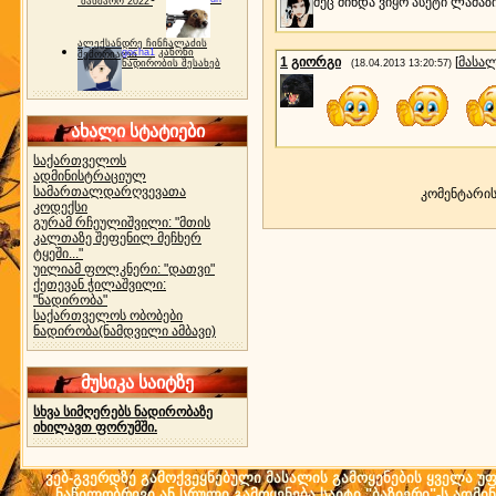
მეც მინდა ვიყო ასეტი ლამაზი
"ბახმარო 2022"
ალექსანდრე ჩინჩალაძის
gocha1
კანონი
მემორიალი
1
გიორგი
[
მასა
ნადირობის შესახებ
(18.04.2013 13:20:57)
ახალი სტატიები
საქართველოს
ადმინისტრაციულ
სამართალდარღვევათა
კომენტარი
კოდექსი
გურამ რჩეულიშვილი: "მთის
კალთაზე შეფენილ მეჩხერ
ტყეში..."
უილიამ ფოლკნერი: "დათვი"
ქეთევან ჭილაშვილი:
"ნადირობა"
საქართველოს ობობები
ნადირობა(ნამდვილი ამბავი)
მუსიკა საიტზე
სხვა სიმღერებს ნადირობაზე
იხილავთ ფორუმში.
ვებ-გვერდზე გამოქვეყნებული მასალის გამოყენების ყველა უფლ
ნაწილობრივი ან სრული გამოყენება საიტი "ბაზიერი"-ს ადმი