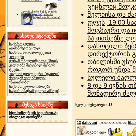
"ბახმარო 2022"
ცეცხლიც მოუკ
ალექსანდრე ჩინჩალაძის
მელიისა და ძ
gocha1
კანონი
მემორიალი
ნადირობის შესახებ
დღეს, 19.00 ს
მოგზაური და 
ახალი სტატიები
საკითხებზე ლე
საქართველოს
დახოცილი ზებ
ადმინისტრაციულ
დირექტორის გ
სამართალდარღვევათა
კოდექსი
თბილისში უსურ
გურამ რჩეულიშვილი: "მთის
კალთაზე შეფენილ მეჩხერ
როგორ უნდა მო
ტყეში..."
უილიამ ფოლკნერი: "დათვი"
სულელი ძაღლი
ქეთევან ჭილაშვილი:
"ნადირობა"
8 და 9 ივნის 
საქართველოს ობობები
ნადირობა(ნამდვილი ამბავი)
მონადირე ძაღ
მუსიკა საიტზე
სულ კომენტარები
:
13
სხვა სიმღერებს ნადირობაზე
იხილავთ ფორუმში.
13
datovani
[
მას
(25.09.2015 20:03:27)
მაგარი იყო