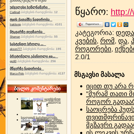
განახლებული 6 თემა
უძველესი ხეწლნაწერი
წყარო
:
http:/
პასუხების რაოდენობა:
12
Ciallinall
ტყის ქათამზე ნადირობა
პასუხების რაოდენობა:
4101
Поделиться…
Iraklisnip
კატეგორია
:
დედა
მტკვარზე თევზაობა
პასუხების რაოდენობა:
55
Shaman
კვების
,
რომ
,
და
,
სასტენდო სროლა ...
როგორები
,
იქნე
პასუხების რაოდენობა:
195
akson777
2.0
/
1
ბრეტონული ეპანიოლი ep...
პასუხების რაოდენობა:
256
gio90
მწყერზე ნადირობა
მსგავსი მასალა
პასუხების რაოდენობა:
4137
Marco-Polo
იცით თუ არა 
ბოლო კომენტარები
"მურამ თათი მო
gogita12
გავიხსენოთ
როგორ გადაარ
"ბაზიერის" პირველი
ტურნირი ❤
საოცრება ჰუდს
amindi
თვითმფრინავი
ხვალიდან საქართველოში
dh
სპორტინგი "გურია
ამინდი გაუარესდება
dh
"ბაზიერის"
მგზავრი გადაა
2022"
ტურნირი
რეგიონთა
ის ლეკვის ურ
შორის
dh