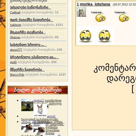
განახლებული 6 თემა
1
mishka_lobzhana
(29.07.2012 12:32
უძველესი ხეწლნაწერი
პასუხების რაოდენობა:
12
Ciallinall
ტყის ქათამზე ნადირობა
პასუხების რაოდენობა:
4101
Iraklisnip
მტკვარზე თევზაობა
პასუხების რაოდენობა:
55
Shaman
სასტენდო სროლა ...
პასუხების რაოდენობა:
195
akson777
ბრეტონული ეპანიოლი ep...
პასუხების რაოდენობა:
256
gio90
კომენტარ
მწყერზე ნადირობა
პასუხების რაოდენობა:
4137
დარეგ
Marco-Polo
ბოლო კომენტარები
gogita12
გავიხსენოთ
"ბაზიერის" პირველი
ტურნირი ❤
amindi
ხვალიდან საქართველოში
dh
სპორტინგი "გურია
ამინდი გაუარესდება
dh
"ბაზიერის"
2022"
ტურნირი
რეგიონთა
შორის
dh