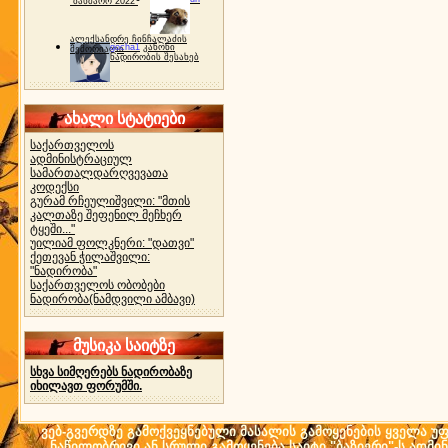
"ბახმარო 2022"
ალექსანდრე ჩინჩალაძის
gocha1
კანონი
მემორიალი
ნადირობის შესახებ
ახალი სტატიები
საქართველოს
ადმინისტრაციულ
სამართალდარღვევათა
კოდექსი
გურამ რჩეულიშვილი: "მთის
კალთაზე შეფენილ მეჩხერ
ტყეში..."
უილიამ ფოლკნერი: "დათვი"
ქეთევან ჭილაშვილი:
"ნადირობა"
საქართველოს ობობები
ნადირობა(ნამდვილი ამბავი)
მუსიკა საიტზე
სხვა სიმღერებს ნადირობაზე
იხილავთ ფორუმში.
ვებ-გვერდზე გამოქვეყნებული მასალის გამოყენების ყველა უფლ
ნაწილობრივი ან სრული გამოყენება საიტი "ბაზიერი"-ს ადმი