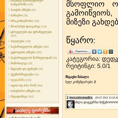
სიახლე სამონადირეო
მსოფლიო ოკ
სამყაროში
[156]
საიტის ამბები
გამოიწვიოს
[82]
ბაზიერი
[30]
მიზეზი გახდება
ბრაკონიერობა
[169]
მოიპარეს-დაიკარგა
[116]
ცხოველები და ფრინველები
[267]
წყარო
:
ძაღლები
[138]
საქართველოს ამბები
[482]
Поделиться…
უცხოეთის ამბები
[330]
კატეგორია
:
დედა
საქართველოს წარსულიდან
[43]
მიმოხილვა
[33]
რეიტინგი
:
5.0
/
1
მგლები და ტურები
[55]
ქვეწარმავლები
[14]
მსგავსი მასალა
დედამიწა
[114]
სულ კომენტარები
:
2
იცით თუ არა რომ
[284]
სახუმარო ამბები
[48]
სხვადასხვა
[362]
2
mesximonadire
(29.07.2012 13:19:42
ახლა დაგვერხა ბიჭებოოოო
სიახლე ფორუმში