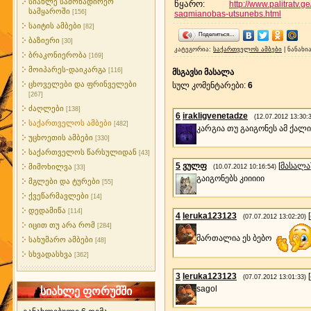
სიახლე სამონადირეო
წყარო
:
http://www.palitratv
სამყაროში
[156]
saqmianobas-utsunebs.html
საიტის ამბები
[82]
Поделиться…
ბაზიერი
[30]
კატეგორია
:
საქართველოს ამბები
|
ნანახი
ბრაკონიერობა
[169]
მოიპარეს-დაიკარგა
[116]
მსგავსი მასალა
ცხოველები და ფრინველები
სულ კომენტარები
:
6
[267]
ძაღლები
[138]
6
irakligvenetadze
(12.07.2012 13:30:
საქართველოს ამბები
[482]
კარგია თუ გაიგონეს ამ ქალი
უცხოეთის ამბები
[330]
საქართველოს წარსულიდან
[43]
5
ვულფ
[
მასალა
მიმოხილვა
(10.07.2012 10:16:54)
[33]
გაიგონებს კიიიიი
მგლები და ტურები
[55]
ქვეწარმავლები
[14]
დედამიწა
[114]
4
leruka123123
[
(07.07.2012 13:02:20)
იცით თუ არა რომ
[284]
მართალია ეს ბებო
სახუმარო ამბები
[48]
სხვადასხვა
[362]
3
leruka123123
[
(07.07.2012 13:01:33)
sagol
სიახლე ფორუმში