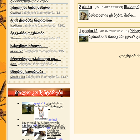
განახლებული 6 თემა
2
aleko
[
მასალა
]
უძველესი ხეწლნაწერი
(05.07.2012 12:01:21)
პასუხების რაოდენობა:
12
Ciallinall
მართალია ეს ბებო, მარა...
ტყის ქათამზე ნადირობა
პასუხების რაოდენობა:
4101
Iraklisnip
1
gogita12
[
მასა
(04.07.2012 22:21:31)
მტკვარზე თევზაობა
ბებიამისის მაინც არ ჯერა? გ
პასუხების რაოდენობა:
55
Shaman
სასტენდო სროლა ...
პასუხების რაოდენობა:
195
akson777
კომენტარი
ბრეტონული ეპანიოლი ep...
პასუხების რაოდენობა:
256
gio90
მწყერზე ნადირობა
პასუხების რაოდენობა:
4137
Marco-Polo
ბოლო კომენტარები
gogita12
გავიხსენოთ
"ბაზიერის" პირველი
ტურნირი ❤
amindi
ხვალიდან საქართველოში
dh
სპორტინგი "გურია
ამინდი გაუარესდება
dh
"ბაზიერის"
2022"
ტურნირი
რეგიონთა
შორის
dh