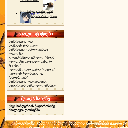
"ბახმარო 2022"
ალექსანდრე ჩინჩალაძის
gocha1
კანონი
მემორიალი
ნადირობის შესახებ
ახალი სტატიები
საქართველოს
ადმინისტრაციულ
სამართალდარღვევათა
კოდექსი
გურამ რჩეულიშვილი: "მთის
კალთაზე შეფენილ მეჩხერ
ტყეში..."
უილიამ ფოლკნერი: "დათვი"
ქეთევან ჭილაშვილი:
"ნადირობა"
საქართველოს ობობები
ნადირობა(ნამდვილი ამბავი)
მუსიკა საიტზე
სხვა სიმღერებს ნადირობაზე
იხილავთ ფორუმში.
ვებ-გვერდზე გამოქვეყნებული მასალის გამოყენების ყველა უფლ
ნაწილობრივი ან სრული გამოყენება საიტი "ბაზიერი"-ს ადმი