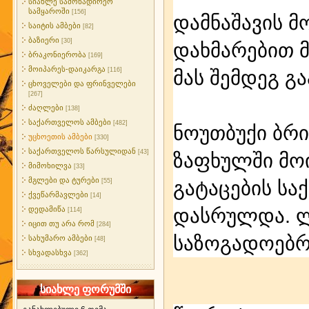
სიახლე სამონადირეო
სამყაროში
[156]
დამნაშავის მ
საიტის ამბები
[82]
ბაზიერი
[30]
დახმარებით 
ბრაკონიერობა
[169]
მოიპარეს-დაიკარგა
[116]
მას შემდეგ გ
ცხოველები და ფრინველები
[267]
ძაღლები
[138]
საქართველოს ამბები
[482]
ნოუთბუქი ბრი
უცხოეთის ამბები
[330]
საქართველოს წარსულიდან
[43]
ზაფხულში მო
მიმოხილვა
[33]
მგლები და ტურები
გატაცების სა
[55]
ქვეწარმავლები
[14]
დასრულდა. ლ
დედამიწა
[114]
იცით თუ არა რომ
[284]
საზოგადოებრი
სახუმარო ამბები
[48]
სხვადასხვა
[362]
სიახლე ფორუმში