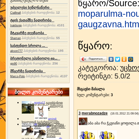
წყარო/Sourc
განახლებული 6 თემა
უძველესი ხეწლნაწერი
moparulma-nou
პასუხების რაოდენობა:
12
Ciallinall
ტყის ქათამზე ნადირობა
gaugzavna.htm
პასუხების რაოდენობა:
4101
Iraklisnip
მტკვარზე თევზაობა
პასუხების რაოდენობა:
55
Shaman
წყარო
:
სასტენდო სროლა ...
პასუხების რაოდენობა:
195
akson777
ბრეტონული ეპანიოლი ep...
Поделиться…
პასუხების რაოდენობა:
256
gio90
კატეგორია
:
უცხო
მწყერზე ნადირობა
რეიტინგი
:
5.0
/
2
პასუხების რაოდენობა:
4137
Marco-Polo
მსგავსი მასალა
ბოლო კომენტარები
სულ კომენტარები
:
3
gogita12
გავიხსენოთ
"ბაზიერის" პირველი
ტურნირი ❤
3
merabnozadze
(16.01.2012 21:09:04)
amindi
ხვალიდან საქართველოში
აბა აბა რა ჭკვიანი ყოფილ
dh
სპორტინგი "გურია
ამინდი გაუარესდება
dh
"ბაზიერის"
2022"
ტურნირი
რეგიონთა
შორის
dh