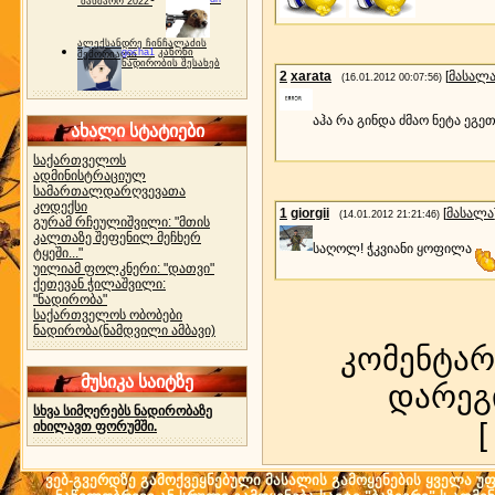
"ბახმარო 2022"
ალექსანდრე ჩინჩალაძის
gocha1
კანონი
მემორიალი
ნადირობის შესახებ
2
xarata
[
მასალ
(16.01.2012 00:07:56)
აჰა რა გინდა ძმაო ნეტა ეგ
ახალი სტატიები
საქართველოს
ადმინისტრაციულ
სამართალდარღვევათა
კოდექსი
1
giorgii
[
მასალა
(14.01.2012 21:21:46)
გურამ რჩეულიშვილი: "მთის
კალთაზე შეფენილ მეჩხერ
საღოლ! ჭკვიანი ყოფილა
ტყეში..."
უილიამ ფოლკნერი: "დათვი"
ქეთევან ჭილაშვილი:
"ნადირობა"
საქართველოს ობობები
ნადირობა(ნამდვილი ამბავი)
კომენტარ
მუსიკა საიტზე
დარეგ
სხვა სიმღერებს ნადირობაზე
იხილავთ ფორუმში.
ვებ-გვერდზე გამოქვეყნებული მასალის გამოყენების ყველა უფლ