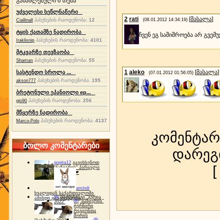
განახლებული 6 თემა
უძველესი ხეწლნაწერი
2
rati
[
მასალა
]
პასუხების რაოდენობა:
12
(08.01.2012 14:34:19)
Ciallinall
ტყის ქათამზე ნადირობა
ჩვენ ეგ საშიშროება არ გვემ
პასუხების რაოდენობა:
4101
Iraklisnip
მტკვარზე თევზაობა
პასუხების რაოდენობა:
55
Shaman
1
aleko
[
მასალა
]
სასტენდო სროლა ...
(07.01.2012 01:56:05)
პასუხების რაოდენობა:
195
akson777
ბრეტონული ეპანიოლი ep...
პასუხების რაოდენობა:
256
gio90
მწყერზე ნადირობა
პასუხების რაოდენობა:
4137
Marco-Polo
კომენტარ
ბოლო კომენტარები
დარეგ
gogita12
გავიხსენოთ
"ბაზიერის" პირველი
ტურნირი ❤
amindi
ხვალიდან საქართველოში
dh
სპორტინგი "გურია
ამინდი გაუარესდება
dh
"ბაზიერის"
2022"
ტურნირი
რეგიონთა
შორის
dh