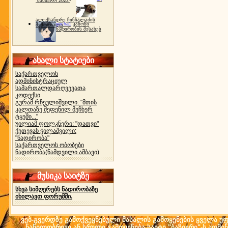
"ბახმარო 2022"
ალექსანდრე ჩინჩალაძის
gocha1
კანონი
მემორიალი
ნადირობის შესახებ
ახალი სტატიები
საქართველოს
ადმინისტრაციულ
სამართალდარღვევათა
კოდექსი
გურამ რჩეულიშვილი: "მთის
კალთაზე შეფენილ მეჩხერ
ტყეში..."
უილიამ ფოლკნერი: "დათვი"
ქეთევან ჭილაშვილი:
"ნადირობა"
საქართველოს ობობები
ნადირობა(ნამდვილი ამბავი)
მუსიკა საიტზე
სხვა სიმღერებს ნადირობაზე
იხილავთ ფორუმში.
ვებ-გვერდზე გამოქვეყნებული მასალის გამოყენების ყველა უფლ
ნაწილობრივი ან სრული გამოყენება საიტი "ბაზიერი"-ს ადმი