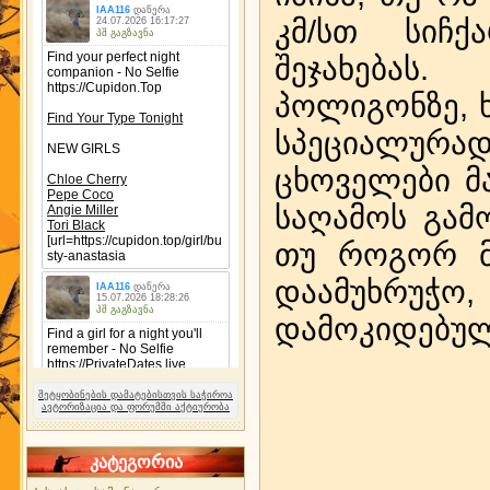
კმ/სთ სიჩქ
შეჯახებას
პოლიგონზე, 
სპეციალურ
ცხოველები მ
საღამოს გამო
თუ როგორ მ
დაამუხრუჭ
დამოკიდებ
შეტყობინების დამატებისთვის საჭიროა
ავტორიზაცია და ფორუმში აქტიურობა
კატეგორია