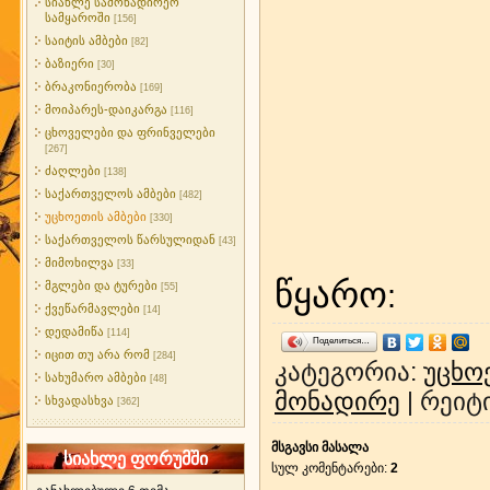
სიახლე სამონადირეო
სამყაროში
[156]
საიტის ამბები
[82]
ბაზიერი
[30]
ბრაკონიერობა
[169]
მოიპარეს-დაიკარგა
[116]
ცხოველები და ფრინველები
[267]
ძაღლები
[138]
საქართველოს ამბები
[482]
უცხოეთის ამბები
[330]
საქართველოს წარსულიდან
[43]
მიმოხილვა
[33]
წყარო
:
მგლები და ტურები
[55]
ქვეწარმავლები
[14]
დედამიწა
[114]
Поделиться…
იცით თუ არა რომ
[284]
კატეგორია
:
უცხო
სახუმარო ამბები
[48]
მონადირე
|
რეიტ
სხვადასხვა
[362]
მსგავსი მასალა
სიახლე ფორუმში
სულ კომენტარები
:
2