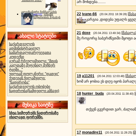
"ბახმარო 2022"
არ მოხდება.........
ალექსანდრე ჩინჩალაძის
22
ivane-66
[
მას
gocha1
კანონი
(20.04.2011 18:39:28)
მემორიალი
ნადირობის შესახებ
კარგია ,დიდება უფალს ყვე
21
doxe
[
მასალა
(20.04.2011 13:49:34)
ახალი სტატიები
მე როგორც საბერძნეთში მყოფი 
საქართველოს
ადმინისტრაციულ
სამართალდარღვევათა
კოდექსი
გურამ რჩეულიშვილი: "მთის
კალთაზე შეფენილ მეჩხერ
ტყეში..."
უილიამ ფოლკნერი: "დათვი"
19
a11201
[
მასა
(20.04.2011 12:03:48)
ქეთევან ჭილაშვილი:
ხომ არ ჯობია ეს დღე იყოს პარა
"ნადირობა"
საქართველოს ობობები
ნადირობა(ნამდვილი ამბავი)
18
hunter_buda
[
(20.04.2011 11:38:40)
მუსიკა საიტზე
თქვენ გვერდით ვარ, ძალიან
სხვა სიმღერებს ნადირობაზე
იხილავთ ფორუმში.
17
monadire11
[
(20.04.2011 11:28:25)