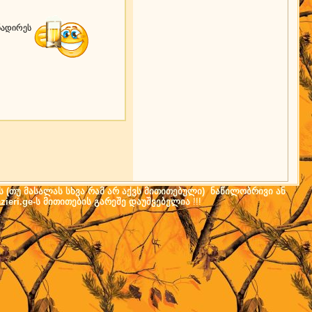
ონადირეს
ს (თუ მასალას სხვა რამ არ აქვს მითითებული) ნაწილობრივი ან
ieri.ge-ს მითითების გარეშე დაუშვებელია
!!!