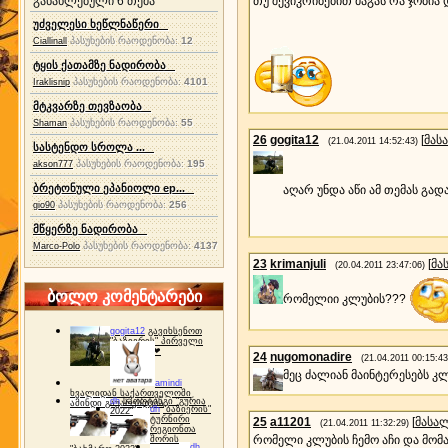
თუ შევიკრიბებით მაგას რა ჯობია
განახლებული 6 თემა
უძველესი ხეწლნაწერი
პასუხების რაოდენობა:
12
Ciallinall
ტყის ქათამზე ნადირობა
პასუხების რაოდენობა:
4101
Iraklisnip
მტკვარზე თევზაობა
პასუხების რაოდენობა:
55
Shaman
26
gogita12
[
მას
(21.04.2011 14:52:43)
სასტენდო სროლა ...
პასუხების რაოდენობა:
195
akson777
ბრეტონული ეპანიოლი ep...
აღარ უნდა აწი ამ თემას გადადე
პასუხების რაოდენობა:
256
gio90
მწყერზე ნადირობა
პასუხების რაოდენობა:
4137
Marco-Polo
23
krimanjuli
[
მა
(20.04.2011 23:47:06)
ბოლო კომენტარები
რომელიი კლუბის???
gogita12
გავიხსენოთ
"ბაზიერის" პირველი
ტურნირი ❤
24
nugomonadire
(21.04.2011 00:15:43
მეც ძალიან მაინტერესებს კლ
amindi
ხვალიდან საქართველოში
dh
სპორტინგი "გურია
ამინდი გაუარესდება
dh
"ბაზიერის"
2022"
ტურნირი
25
a11201
[
მასა
(21.04.2011 11:32:29)
რეგიონთა
რომელი კლუბის ჩემო აჩი და მომა
შორის
dh