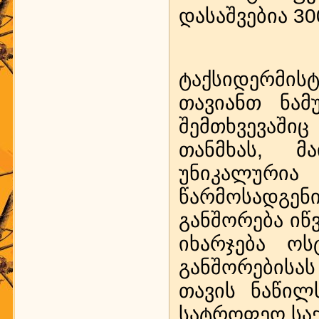
დასაშვებია 3
ტაქსიდერმი
თავიანთ ნამ
შემთხვევაში
თანმხას, მ
უნიკალურია
წარმოსადგენ
განშორება იწ
იხარჯება ო
განშორებისა
თავის ნაწილს
სატროფეო საქ