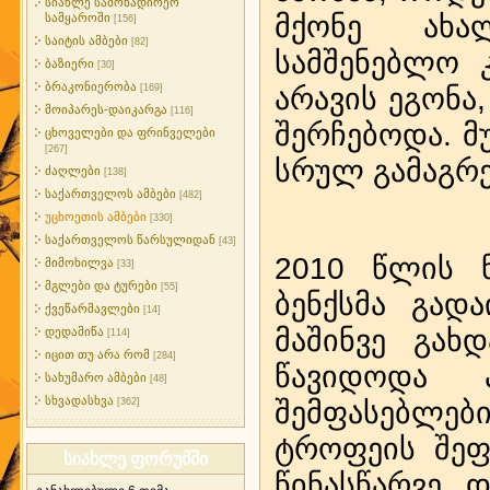
სიახლე სამონადირეო
მქონე ახა
სამყაროში
[156]
საიტის ამბები
[82]
სამშენებლო 
ბაზიერი
[30]
ბრაკონიერობა
[169]
არავის ეგონა
მოიპარეს-დაიკარგა
[116]
შერჩებოდა. მ
ცხოველები და ფრინველები
[267]
სრულ გამაგრე
ძაღლები
[138]
საქართველოს ამბები
[482]
უცხოეთის ამბები
[330]
საქართველოს წარსულიდან
[43]
2010 წლის 
მიმოხილვა
[33]
მგლები და ტურები
[55]
ბენქსმა გად
ქვეწარმავლები
[14]
მაშინვე გახ
დედამიწა
[114]
იცით თუ არა რომ
[284]
წავიდოდა 
სახუმარო ამბები
[48]
სხვადასხვა
[362]
შემფასებლე
ტროფეის შეფა
სიახლე ფორუმში
წინასწარვე 