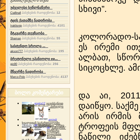
განახლებული 6 თემა
სხივი”.
უძველესი ხეწლნაწერი
პასუხების რაოდენობა:
12
Ciallinall
ტყის ქათამზე ნადირობა
პასუხების რაოდენობა:
4101
Iraklisnip
მტკვარზე თევზაობა
კოლორადო-სპრ
პასუხების რაოდენობა:
55
Shaman
ეს ირემი ით
სასტენდო სროლა ...
პასუხების რაოდენობა:
195
akson777
ალბათ, სწორ
ბრეტონული ეპანიოლი ep...
პასუხების რაოდენობა:
256
gio90
სიცოცხლე. ამი
მწყერზე ნადირობა
პასუხების რაოდენობა:
4137
Marco-Polo
ბოლო კომენტარები
და აი, 201
დაიწყო. საქმ
gogita12
გავიხსენოთ
"ბაზიერის" პირველი
ტურნირი ❤
არის ირმის 
amindi
ხვალიდან საქართველოში
ტროფეის მფლ
dh
სპორტინგი "გურია
ამინდი გაუარესდება
dh
"ბაზიერის"
2022"
ტურნირი
ნაწილი იძებ
რეგიონთა
შორის
dh