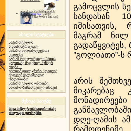
"ბახმარო 2022"
გამოცვლის სე
ალექსანდრე ჩინჩალაძის
ხანდახან 1
gocha1
კანონი
მემორიალი
ნადირობის შესახებ
იმისათვის, 
მაგრამ ნილ
ახალი სტატიები
საქართველოს
გადაწყვიტეს,
ადმინისტრაციულ
სამართალდარღვევათა
”გოლიათი”-ს რ
კოდექსი
გურამ რჩეულიშვილი: "მთის
კალთაზე შეფენილ მეჩხერ
ტყეში..."
უილიამ ფოლკნერი: "დათვი"
ქეთევან ჭილაშვილი:
არის შემთხვ
"ნადირობა"
საქართველოს ობობები
ნადირობა(ნამდვილი ამბავი)
მიკარებაც 
მონადირეები
მუსიკა საიტზე
განმავლობაშ
სხვა სიმღერებს ნადირობაზე
იხილავთ ფორუმში.
დღე-ღამის ა
რამოდენიმე