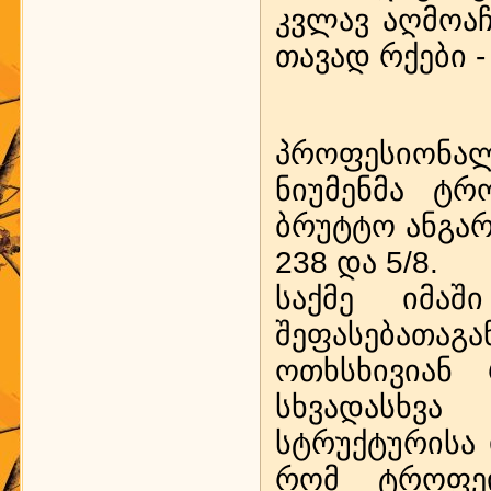
კვლავ აღმოაჩ
თავად რქები 
პროფესიონა
ნიუმენმა ტრ
ბრუტტო ანგარ
238 და 5/8.
საქმე იმა
შეფასებათაგა
ოთხსხივიან 
სხვადასხვა
სტრუქტურისა 
რომ ტროფეი