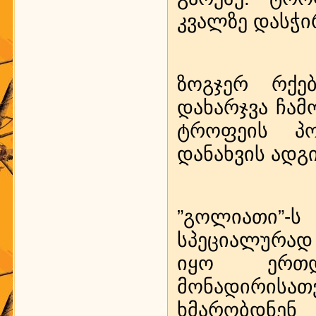
კვალზე დასჭ
ზოგჯერ რქე
დახარჯვა ჩამ
ტროფეის პ
დანახვის ადგ
”გოლიათი”
სპეციალურად
იყო ერთდ
მონადირისა
ხმარობდნენ