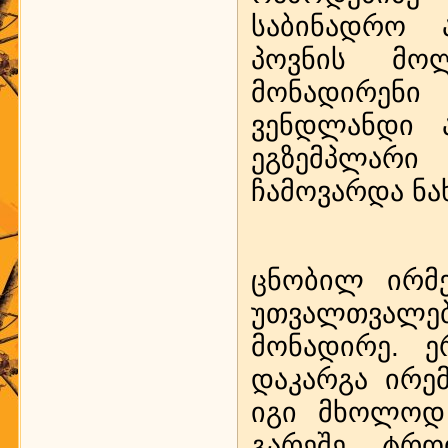
საბინადრო 
პოვნის მო
მონადირენი 
ვენდლანდი 
ეგზემპლარი
ჩამოვარდა ნახ
ცნობილ ირმე
უთვალთვალებ
მონადირე. ე
დაკარგა ირე
იგი მხოლოდ 
გარეშე. ტრო