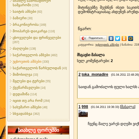
სიახლე სამონადირეო
სამყაროში
[156]
მიტინგებზე შეეხნენ ისეთ საკი
საიტის ამბები
დემონსტრაციასაც ახდენენ არენ
[82]
ბაზიერი
[30]
ბრაკონიერობა
[169]
წყარო
:
მოიპარეს-დაიკარგა
[116]
ცხოველები და ფრინველები
Поделиться…
[267]
კატეგორია
:
უცხოეთის ამბები
|
ნანახია
: 21
ძაღლები
[138]
მსგავსი მასალა
საქართველოს ამბები
[482]
სულ კომენტარები
:
2
უცხოეთის ამბები
[330]
საქართველოს წარსულიდან
[43]
2
toka_monadire
მიმოხილვა
[33]
(01.04.2011 22:48:26)
მგლები და ტურები
[55]
საიდან გამოძალოს ფული ხალსხ 
ქვეწარმავლები
[14]
დედამიწა
[114]
იცით თუ არა რომ
[284]
1
998
[
მასალა
]
სახუმარო ამბები
(01.04.2011 19:36:33)
[48]
სხვადასხვა
[362]
ჩვენც მალე უარეს დღეში ვიქნ
სიახლე ფორუმში