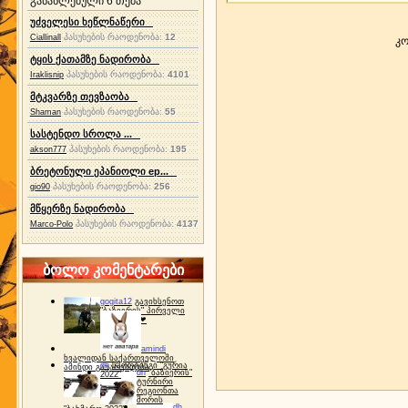
განახლებული 6 თემა
უძველესი ხეწლნაწერი
პასუხების რაოდენობა:
12
Ciallinall
კო
ტყის ქათამზე ნადირობა
პასუხების რაოდენობა:
4101
Iraklisnip
მტკვარზე თევზაობა
პასუხების რაოდენობა:
55
Shaman
სასტენდო სროლა ...
პასუხების რაოდენობა:
195
akson777
ბრეტონული ეპანიოლი ep...
პასუხების რაოდენობა:
256
gio90
მწყერზე ნადირობა
პასუხების რაოდენობა:
4137
Marco-Polo
ბოლო კომენტარები
gogita12
გავიხსენოთ
"ბაზიერის" პირველი
ტურნირი ❤
amindi
ხვალიდან საქართველოში
dh
სპორტინგი "გურია
ამინდი გაუარესდება
dh
"ბაზიერის"
2022"
ტურნირი
რეგიონთა
შორის
dh