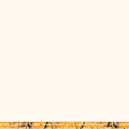
ება ეკუთვნის საიტი "www.bazieri.ge"-ს ადმინისტრაციას. ამ მასალი
ნისტრაციასთან წერილობითი შეთანხმების გარეშე ან წყაროს: www.baz