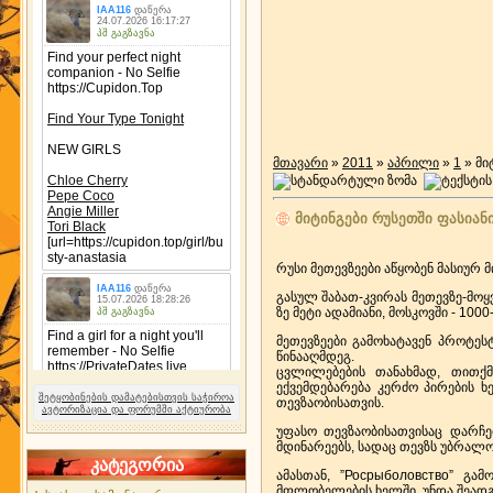
მთავარი
»
2011
»
აპრილი
»
1
» მი
მიტინგები რუსეთში ფასიან
რუსი მეთევზეები აწყობენ მასიურ 
გასულ შაბათ-კვირას მეთევზე-მოყვ
ზე მეტი ადამიანი, მოსკოვში - 1000
მეთევზეები გამოხატავენ პროტეს
წინააღმდეგ.
ცვლილებების თანახმად, თითქმ
ექვემდებარება კერძო პირების 
შეტყობინების დამატებისთვის საჭიროა
თევზაობისათვის.
ავტორიზაცია და ფორუმში აქტიურობა
უფასო თევზაობისათვისაც დარჩე
მდინარეებს, სადაც თევზს უბრალო
კატეგორია
ამასთან, ”Росрыболовство” გ
მფლობელების ხელში, უნდა შეად