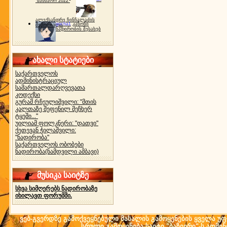
"ბახმარო 2022"
ალექსანდრე ჩინჩალაძის
gocha1
კანონი
მემორიალი
ნადირობის შესახებ
ახალი სტატიები
საქართველოს
ადმინისტრაციულ
სამართალდარღვევათა
კოდექსი
გურამ რჩეულიშვილი: "მთის
კალთაზე შეფენილ მეჩხერ
ტყეში..."
უილიამ ფოლკნერი: "დათვი"
ქეთევან ჭილაშვილი:
"ნადირობა"
საქართველოს ობობები
ნადირობა(ნამდვილი ამბავი)
მუსიკა საიტზე
სხვა სიმღერებს ნადირობაზე
იხილავთ ფორუმში.
ვებ-გვერდზე გამოქვეყნებული მასალის გამოყენების ყველა უფლ
სრული გამოყენება საიტი "ბაზიერი"-ს ადმი