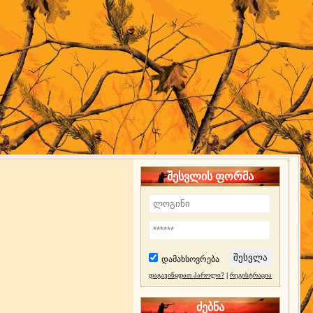
შესვლის ფორმა
დამახსოვრება
დაგავიწყდათ პაროლი?
|
რეგისტრაცია
ძებნა