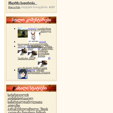
მწყერზე ნადირობა
პასუხების რაოდენობა:
4137
Marco-Polo
ბოლო კომენტარები
gogita12
გავიხსენოთ
"ბაზიერის" პირველი
ტურნირი ❤
amindi
ხვალიდან საქართველოში
dh
სპორტინგი "გურია
ამინდი გაუარესდება
dh
"ბაზიერის"
2022"
ტურნირი
რეგიონთა
შორის
dh
"ბახმარო 2022"
ალექსანდრე ჩინჩალაძის
gocha1
კანონი
მემორიალი
ნადირობის შესახებ
ახალი სტატიები
საქართველოს
ადმინისტრაციულ
სამართალდარღვევათა
კოდექსი
გურამ რჩეულიშვილი: "მთის
კალთაზე შეფენილ მეჩხერ