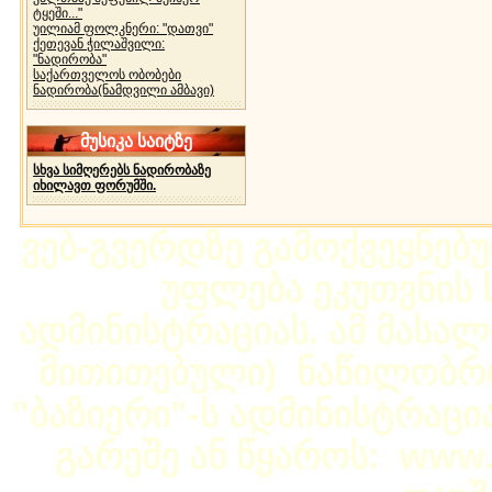
ტყეში..."
უილიამ ფოლკნერი: "დათვი"
ქეთევან ჭილაშვილი:
"ნადირობა"
საქართველოს ობობები
ნადირობა(ნამდვილი ამბავი)
მუსიკა საიტზე
სხვა სიმღერებს ნადირობაზე
იხილავთ ფორუმში.
ვებ-გვერდზე გამოქვეყნებ
უფლება ეკუთვნის ს
ადმინისტრაციას. ამ მასალი
მითითებული) ნაწილობრივ
"ბაზიერი"-ს ადმინისტრაც
გარეშე ან წყაროს: www.b