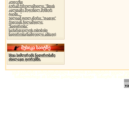
კოდექსი
გურამ რჩეულიშვილი: "მთის
კალთაზე შეფენილ მეჩხერ
ტყეში..."
უილიამ ფოლკნერი: "დათვი"
ქეთევან ჭილაშვილი:
"ნადირობა"
საქართველოს ობობები
ნადირობა(ნამდვილი ამბავი)
მუსიკა საიტზე
სხვა სიმღერებს ნადირობაზე
იხილავთ ფორუმში.
ვებ-გვერდზე გამოქვეყნებული მასალის გამოყენების ყველა უფლ
ნაწილობრივი ან სრული გამოყენება საიტი "ბაზიერი"-ს ადმი