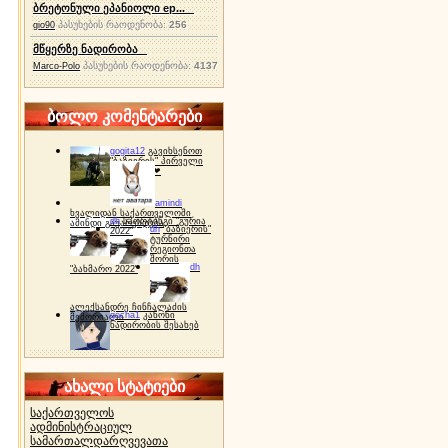
ბრეტონული ეპანიოლი ep...
პასუხების რაოდენობა:
256
gio90
მწყერზე ნადირობა
პასუხების რაოდენობა:
4137
Marco-Polo
ბოლო კომენტარები
gogita12
გავიხსენოთ
"ბაზიერის" პირველი
ტურნირი ❤
amindi
ხვალიდან საქართველოში
dh
სპორტინგი "გურია
ამინდი გაუარესდება
dh
"ბაზიერის"
2022"
ტურნირი
რეგიონთა
შორის
dh
"ბახმარო 2022"
ალექსანდრე ჩინჩალაძის
gocha1
კანონი
მემორიალი
ნადირობის შესახებ
ახალი სტატიები
საქართველოს
ადმინისტრაციულ
სამართალდარღვევათა