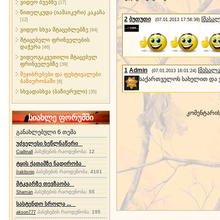
ვიდეო ბუებზე
[17]
წითელკუდა (იამაიკური) კაკაჩა
2
ბუთუთი
[
მასა
[12]
(07.01.2013 17:58:39)
ვიდეო სხვა მტაცებლებზე
[64]
მტაცებელი ფრინველების
დაჭერა
[46]
ვიდეოგაკვეთილი მტაცებელ
ფრინველებზე
[39]
1
Admin
[
მასალ
(07.01.2013 16:01:24)
შეჯიბრებები და ფესტივალები
საქართველოს სახელით და 
ბაზიერობაში
[6]
სხვადასხვა (ბაზიერული)
[35]
კომენტარი
სიახლე ფორუმში
განახლებული 6 თემა
უძველესი ხეწლნაწერი
პასუხების რაოდენობა:
12
Ciallinall
ტყის ქათამზე ნადირობა
პასუხების რაოდენობა:
4101
Iraklisnip
მტკვარზე თევზაობა
პასუხების რაოდენობა:
55
Shaman
სასტენდო სროლა ...
პასუხების რაოდენობა:
195
akson777