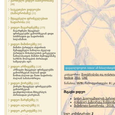
ქართული ვიდეო ბაზიერობაზე
[99]
საუკეთესო ვიდეოები
(ბაზიერობაზე)
[21]
მტაცებელი ფრინველებით
ნადირობა
[69]
ვიდეო შავარდნებზე
[275]
შავარდნები მტაცებელ
ფრინველებში გამოირჩევიან დიდი
სისწრაფით და ნადირობის
სილამაზით.
ვიდეო მიმინოებზე
[60]
მიმინო ქართული ისტორიის
შემადგენელი ნაწილია.ძველად
ქართული მოსახლეობის გარკვეული
ნაწილისათვის მიმინო შემოდგომაზე
სარჩოს მოპოვების ძირითადი
საშუალება იყო.
ვიდეო არწივებზე
[118]
არწივები მტაცებელ ფრინველებში
გამოირჩევიან ძალიან დიდი
კატეგორია
:
შეჯიბრებები და ფესტი
ზომით,ძალით და მათი ნადირობა
festival
,
2011
,
UAE
ძალიან სანახაობრივია
ვიდეო ქორებზე
ნანახია
:
1578
|
ჩამოტვირთვები
:
0
|
კ
[182]
ქორები მტაცებელ ფრინველებში
გამოირჩევიან
მსგავსი ვიდეო
დაუნდობლობით.მსხვერპლს
ძირითადათ ეპარებიან.
სოსო პავლიაშვილის პაროდ
ვიდეო მარჯნებზე
[5]
ტუნისელ ბაზიერთა ჩემპიონ
ვიდეო ალალებზე
მიმინოთი ნადირობა - 2018. F
[6]
ვიდეო კირკიტებზე
[50]
სულ კომენტარები
:
2