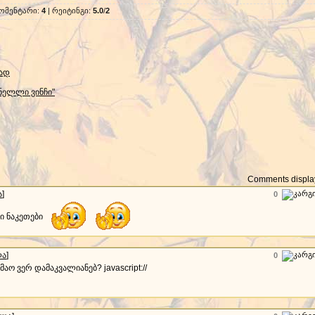
ომენტარი
:
4
|
რეიტინგი
:
5.0
/
2
ლად
ენელლი ვინჩი"
Comments display
ა
]
0
ი ნაკეთები
ლა
]
0
აო ვერ დამაკვალიანებ? javascript://