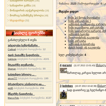
სანადირო იარაღი
[140]
ნანახია
:
2123
|
ჩამოტვირთვები
:
0
|
კ
სანადირო ვაზნა
[19]
მონადირის აღჭურვილობა
[16]
მსგავსი ვიდეო
მოძრავ სამიზნეზე სროლა
[49]
ჩემი 14 წლის მეგობარი
სხვადასხვა
[52]
ჩემი კირკიტები :\
ვაზნების დამზადება გურუ
ჩემი დაგეშილი კირკიტები
ჩემი საყვარელი იარაღი „ბ
სიახლე ფორუმში
ვაზნების სატენი
შვილდისრის გაკეთება
განახლებული 6 თემა
ჩემი კირკიტა
ვაზნების ტესტირება
უძველესი ხეწლნაწერი
dutch hood- ის გაკეთება
პასუხების რაოდენობა:
12
Ciallinall
სულ კომენტარები
:
4
ტყის ქათამზე ნადირობა
პასუხების რაოდენობა:
4101
Iraklisnip
მტკვარზე თევზაობა
4
gurami
[
მასალ
(11.07.2013 13:01:43)
პასუხების რაოდენობა:
55
Shaman
მართლაც კარგია ხელით არ
სასტენდო სროლა ...
პასუხების რაოდენობა:
195
akson777
ბრეტონული ეპანიოლი ep...
3
ladobas
[
მასა
(10.07.2013 10:42:39)
პასუხების რაოდენობა:
256
gio90
სად დაითრიე ეგ ხელსაწყო ძმ
მწყერზე ნადირობა
პასუხების რაოდენობა:
4137
Marco-Polo