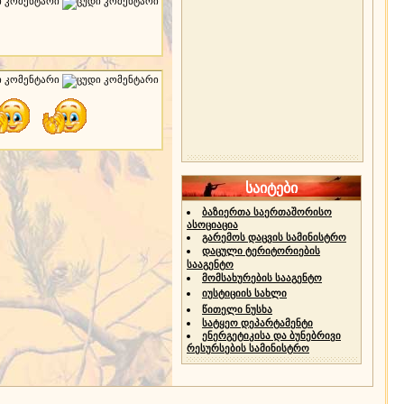
საიტები
ბაზიერთა საერთაშორისო
ასოციაცია
გარემოს დაცვის სამინისტრო
დაცული ტერიტორიების
სააგენტო
მომსახურების სააგენტო
იუსტიციის სახლი
წითელი ნუსხა
სატყეო დეპარტამენტი
ენერგეტიკისა და ბუნებრივი
რესურსების სამინისტრო