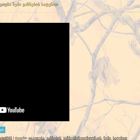
ეთება ჩემი ვაზნების სატენით
viadi565
|
ტეგები
:
გაკეთება
,
ვაზნების
,
ვაზნებზეზვიოზდოჩკის
,
ჩემი
,
სატენით