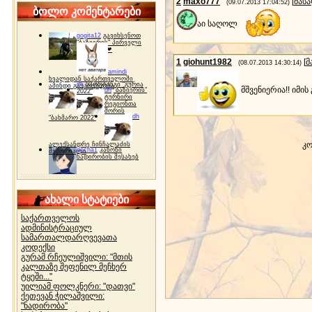
2
maxo777
[
მას
(09.07.2013 17:04:52)
ბოლო კომენტარები
აი საღოლ
gogita12
გავიხსენოთ
"ბაზიერის" პირველი
ტურნირი ❤
1
giohunt1982
[
მ
(08.07.2013 14:30:14)
amindi
ხვალიდან საქართველოში
dh
სპორტინგი "გურია
ამინდი გაუარესდება
მშვენიერია!! იმი
dh
"ბაზიერის"
2022"
ტურნირი
რეგიონთა
შორის
dh
"ბახმარო 2022"
კო
ალექსანდრე ჩინჩალაძის
gocha1
კანონი
მემორიალი
ნადირობის შესახებ
ახალი სტატიები
საქართველოს
ადმინისტრაციულ
სამართალდარღვევათა
კოდექსი
გურამ რჩეულიშვილი: "მთის
კალთაზე შეფენილ მეჩხერ
ტყეში..."
უილიამ ფოლკნერი: "დათვი"
ქეთევან ჭილაშვილი:
"ნადირობა"