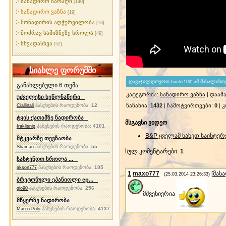
სანადირო იარაღი
[140]
სანადირო ვაზნა
[19]
მონადირის აღჭურვილობა
[16]
მოძრავ სამიზნეზე სროლა
[49]
სხვადასხვა
[52]
სიახლე ფორუმში
განახლებული 6 თემა
კატეგორია
:
სანადირო ვაზნა
|
დაამ
უძველესი ხეწლნაწერი
პასუხების რაოდენობა:
12
ნანახია
:
1432
|
ჩამოტვირთვები
:
0
|
კ
Ciallinall
ტყის ქათამზე ნადირობა
მსგავსი ვიდეო
პასუხების რაოდენობა:
4101
Iraklisnip
B&P ყველამ ნახეთ საინტერ
მტკვარზე თევზაობა
პასუხების რაოდენობა:
55
Shaman
სულ კომენტარები
:
1
სასტენდო სროლა ...
პასუხების რაოდენობა:
195
akson777
1
maxo777
[
მას
(25.03.2014 23:26:33)
ბრეტონული ეპანიოლი ep...
პასუხების რაოდენობა:
256
gio90
მშვენიერია
მწყერზე ნადირობა
პასუხების რაოდენობა:
4137
Marco-Polo