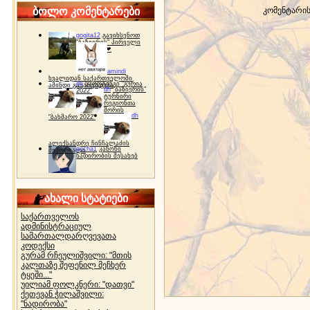
ბოლო კომენტარები
კომენტარი
gogita12
გავიხსენოთ
"ბაზიერის" პირველი
ტურნირი ❤
amindi
ხვალიდან საქართველოში
dh
სპორტინგი "გურია
ამინდი გაუარესდება
dh
"ბაზიერის"
2022"
ტურნირი
რეგიონთა
შორის
dh
"ბახმარო 2022"
ალექსანდრე ჩინჩალაძის
gocha1
კანონი
მემორიალი
ნადირობის შესახებ
ახალი სტატიები
საქართველოს
ადმინისტრაციულ
სამართალდარღვევათა
კოდექსი
გურამ რჩეულიშვილი: "მთის
კალთაზე შეფენილ მეჩხერ
ტყეში..."
უილიამ ფოლკნერი: "დათვი"
ქეთევან ჭილაშვილი:
"ნადირობა"