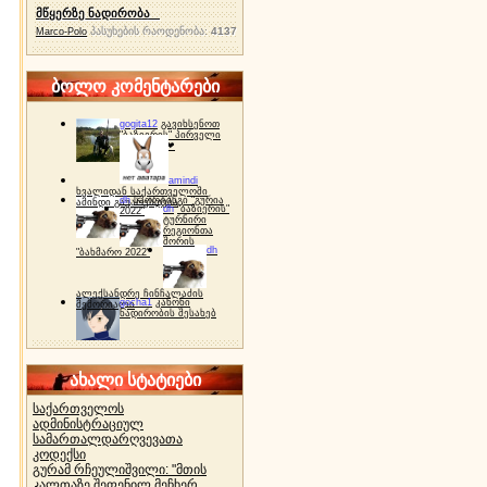
მწყერზე ნადირობა
პასუხების რაოდენობა:
4137
Marco-Polo
ბოლო კომენტარები
gogita12
გავიხსენოთ
"ბაზიერის" პირველი
ტურნირი ❤
amindi
ხვალიდან საქართველოში
dh
სპორტინგი "გურია
ამინდი გაუარესდება
dh
"ბაზიერის"
2022"
ტურნირი
რეგიონთა
შორის
dh
"ბახმარო 2022"
ალექსანდრე ჩინჩალაძის
gocha1
კანონი
მემორიალი
ნადირობის შესახებ
ახალი სტატიები
საქართველოს
ადმინისტრაციულ
სამართალდარღვევათა
კოდექსი
გურამ რჩეულიშვილი: "მთის
კალთაზე შეფენილ მეჩხერ