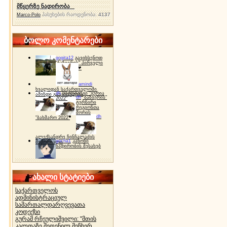
მწყერზე ნადირობა
პასუხების რაოდენობა:
4137
Marco-Polo
ბოლო კომენტარები
gogita12
გავიხსენოთ
"ბაზიერის" პირველი
ტურნირი ❤
amindi
ხვალიდან საქართველოში
dh
სპორტინგი "გურია
ამინდი გაუარესდება
dh
"ბაზიერის"
2022"
ტურნირი
რეგიონთა
შორის
dh
"ბახმარო 2022"
ალექსანდრე ჩინჩალაძის
gocha1
კანონი
მემორიალი
ნადირობის შესახებ
ახალი სტატიები
საქართველოს
ადმინისტრაციულ
სამართალდარღვევათა
კოდექსი
გურამ რჩეულიშვილი: "მთის
კალთაზე შეფენილ მეჩხერ