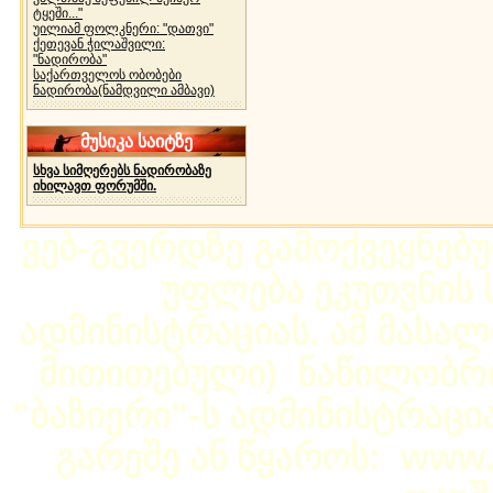
ტყეში..."
უილიამ ფოლკნერი: "დათვი"
ქეთევან ჭილაშვილი:
"ნადირობა"
საქართველოს ობობები
ნადირობა(ნამდვილი ამბავი)
მუსიკა საიტზე
სხვა სიმღერებს ნადირობაზე
იხილავთ ფორუმში.
ვებ-გვერდზე გამოქვეყნებ
უფლება ეკუთვნის ს
ადმინისტრაციას. ამ მასალი
მითითებული) ნაწილობრივ
"ბაზიერი"-ს ადმინისტრაც
გარეშე ან წყაროს: www.b