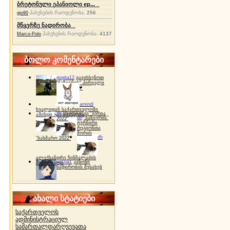
ბრეტონული ეპანიოლი ep...
პასუხების რაოდენობა:
256
gio90
მწყერზე ნადირობა
პასუხების რაოდენობა:
4137
Marco-Polo
ბოლო კომენტარები
gogita12
გავიხსენოთ
"ბაზიერის" პირველი
ტურნირი ❤
amindi
ხვალიდან საქართველოში
dh
სპორტინგი "გურია
ამინდი გაუარესდება
dh
"ბაზიერის"
2022"
ტურნირი
რეგიონთა
შორის
dh
"ბახმარო 2022"
ალექსანდრე ჩინჩალაძის
gocha1
კანონი
მემორიალი
ნადირობის შესახებ
ახალი სტატიები
საქართველოს
ადმინისტრაციულ
სამართალდარღვევათა