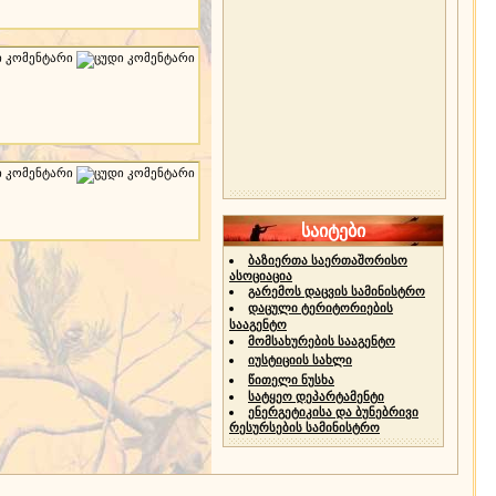
საიტები
ბაზიერთა საერთაშორისო
ასოციაცია
გარემოს დაცვის სამინისტრო
დაცული ტერიტორიების
სააგენტო
მომსახურების სააგენტო
იუსტიციის სახლი
წითელი ნუსხა
სატყეო დეპარტამენტი
ენერგეტიკისა და ბუნებრივი
რესურსების სამინისტრო