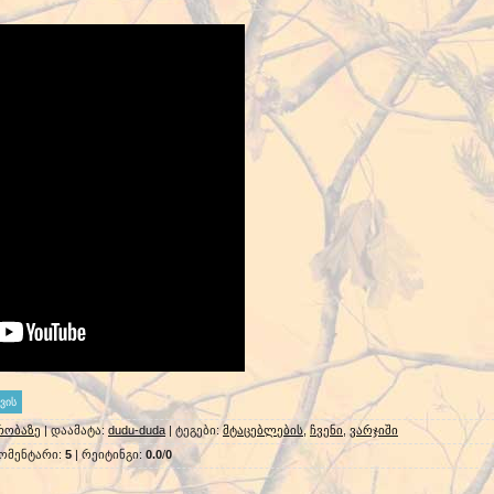
რობაზე
|
დაამატა
:
dudu-duda
|
ტეგები
:
მტაცებლების
,
ჩვენი
,
ვარჯიში
ომენტარი
:
5
|
რეიტინგი
:
0.0
/
0