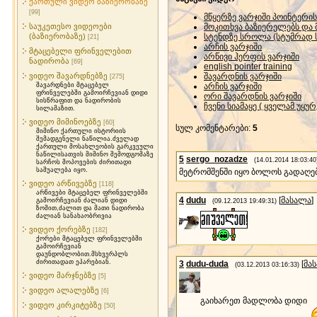
ქართული ვიდეო ბაზიერობაზე
[99]
მწყერზე ვარჯიში პოინტერის
საუკეთესო ვიდეოები
მოკითხვა ბაზიერელებს და 
(ბაზიერობაზე)
სტენდზე სროლა (სტუმრად
[21]
არჩის ვარჯიში
მტაცებელი ფრინველებით
არწივი ჰერფის ვარჯიში
ნადირობა
[69]
english pointer training
ვიდეო შავარდნებზე
შავარდნის ვარჯიში
[275]
შავარდნები მტაცებელ
არჩის ვარჯიში
ფრინველებში გამოირჩევიან დიდი
ორი შავარდნის ვარჯიში
სისწრაფით და ნადირობის
ჩვენი სიამაყე ( ყველამ უყურ
სილამაზით.
ვიდეო მიმინოებზე
[60]
სულ კომენტარები
:
5
მიმინო ქართული ისტორიის
შემადგენელი ნაწილია.ძველად
ქართული მოსახლეობის გარკვეული
ნაწილისათვის მიმინო შემოდგომაზე
5
sergo_nozadze
(14.01.2014 18:03:40
სარჩოს მოპოვების ძირითადი
საშუალება იყო.
მეტრომშენში იყო ბოლოს გადაღ
ვიდეო არწივებზე
[118]
არწივები მტაცებელ ფრინველებში
4
dudu
[
მასალა
]
გამოირჩევიან ძალიან დიდი
(09.12.2013 19:49:31)
ზომით,ძალით და მათი ნადირობა
ძალიან სანახაობრივია
ვიდეო ქორებზე
[182]
ქორები მტაცებელ ფრინველებში
გამოირჩევიან
დაუნდობლობით.მსხვერპლს
ძირითადათ ეპარებიან.
3
dudu-duda
[
მა
(03.12.2013 03:16:33)
ვიდეო მარჯნებზე
[5]
ვიდეო ალალებზე
[6]
გაიხარეთ მადლობა დიდი
ვიდეო კირკიტებზე
[50]