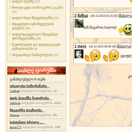
ვიდეო ბუებზე
[17]
წითელკუდა (იამაიკური) კაკაჩა
[12]
2
მამუკა
[
მასალა
(03.12.2013 01:21:02)
ვიდეო სხვა მტაცებლებზე
[64]
მტაცებელი ფრინველების
ზან მაგარია საღოლ
დაჭერა
[46]
ვიდეოგაკვეთილი მტაცებელ
ფრინველებზე
[39]
შეჯიბრებები და ფესტივალები
1
mere
[
მასალა
]
(03.12.2013 00:40:18)
ბაზიერობაში
[6]
სხვადასხვა (ბაზიერული)
ვგიჟდე
[35]
სიახლე ფორუმში
კო
განახლებული 6 თემა
უძველესი ხეწლნაწერი
პასუხების რაოდენობა:
12
Ciallinall
ტყის ქათამზე ნადირობა
პასუხების რაოდენობა:
4101
Iraklisnip
მტკვარზე თევზაობა
პასუხების რაოდენობა:
55
Shaman
სასტენდო სროლა ...
პასუხების რაოდენობა:
195
akson777