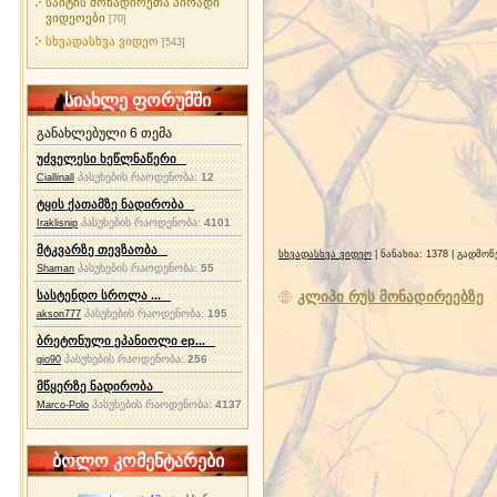
საიტის მონადირეთა პირადი
ვიდეოები
[70]
სხვადასხვა ვიდეო
[543]
სიახლე ფორუმში
განახლებული 6 თემა
უძველესი ხეწლნაწერი
პასუხების რაოდენობა:
12
Ciallinall
ტყის ქათამზე ნადირობა
პასუხების რაოდენობა:
4101
Iraklisnip
მტკვარზე თევზაობა
სხვადასხვა ვიდეო
| ნანახია: 1378 | გადმო
პასუხების რაოდენობა:
55
Shaman
სასტენდო სროლა ...
კლიპი რუს მონადირეებზე
პასუხების რაოდენობა:
195
akson777
ბრეტონული ეპანიოლი ep...
პასუხების რაოდენობა:
256
gio90
მწყერზე ნადირობა
პასუხების რაოდენობა:
4137
Marco-Polo
ბოლო კომენტარები