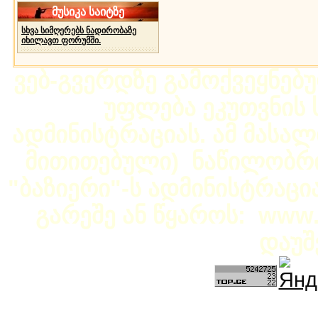
მუსიკა საიტზე
სხვა სიმღერებს ნადირობაზე
იხილავთ ფორუმში.
ვებ-გვერდზე გამოქვეყნებ
უფლება ეკუთვნის ს
ადმინისტრაციას. ამ მასალი
მითითებული) ნაწილობრივ
"ბაზიერი"-ს ადმინისტრაც
გარეშე ან წყაროს: www.b
დაუშ