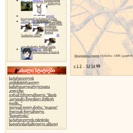
gogita12
გავიხსენოთ
"ბაზიერის" პირველი
ტურნირი ❤
amindi
ხვალიდან საქართველოში
dh
სპორტინგი "გურია
ამინდი გაუარესდება
dh
"ბაზიერის"
2022"
ტურნირი
რეგიონთა
შორის
dh
"ბახმარო 2022"
ალექსანდრე ჩინჩალაძის
gocha1
კანონი
მემორიალი
ნადირობის შესახებ
სხვადასხვა ვიდეო
| ნანახია: 1458 | გადმო
«
1
2
...
53
54
55
ახალი სტატიები
საქართველოს
ადმინისტრაციულ
სამართალდარღვევათა
კოდექსი
გურამ რჩეულიშვილი: "მთის
კალთაზე შეფენილ მეჩხერ
ტყეში..."
უილიამ ფოლკნერი: "დათვი"
ქეთევან ჭილაშვილი:
"ნადირობა"
საქართველოს ობობები
ნადირობა(ნამდვილი ამბავი)