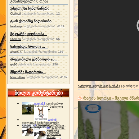
განახლებული 6 თემა
უძველესი ხეწლნაწერი
პასუხების რაოდენობა:
12
Ciallinall
ტყის ქათამზე ნადირობა
პასუხების რაოდენობა:
4101
Iraklisnip
მტკვარზე თევზაობა
პასუხების რაოდენობა:
55
Shaman
სასტენდო სროლა ...
პასუხების რაოდენობა:
195
akson777
ბრეტონული ეპანიოლი ep...
პასუხების რაოდენობა:
256
gio90
მწყერზე ნადირობა
პასუხების რაოდენობა:
4137
Marco-Polo
ქართული ფილმი თევზაობაზე
| გადასვლა:
ბოლო კომენტარები
რატის ბლოგი - მგელი მწარ
gogita12
გავიხსენოთ
"ბაზიერის" პირველი
ტურნირი ❤
amindi
ხვალიდან საქართველოში
dh
სპორტინგი "გურია
ამინდი გაუარესდება
dh
"ბაზიერის"
2022"
ტურნირი
რეგიონთა
შორის