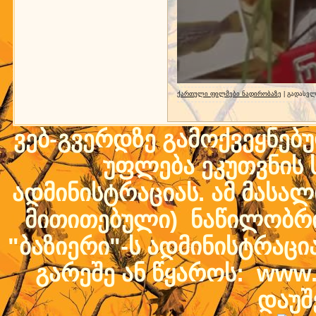
ქართული ფილმები ნადირობაზე
| გადასვლ
ვებ-გვერდზე გამოქვეყნებ
უფლება ეკუთვნის ს
ადმინისტრაციას. ამ მასალი
მითითებული) ნაწილობრივ
"ბაზიერი"-ს ადმინისტრაც
გარეშე ან წყაროს: www.b
დაუშ