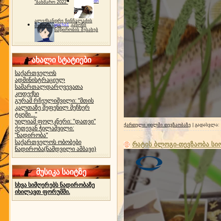
dh
"ბახმარო 2022"
ალექსანდრე ჩინჩალაძის
gocha1
კანონი
მემორიალი
ნადირობის შესახებ
ახალი სტატიები
საქართველოს
ადმინისტრაციულ
სამართალდარღვევათა
კოდექსი
გურამ რჩეულიშვილი: "მთის
კალთაზე შეფენილ მეჩხერ
ტყეში..."
უილიამ ფოლკნერი: "დათვი"
ქართული ფილმი თევზაობაზე
| გადასვლა:
ქეთევან ჭილაშვილი:
"ნადირობა"
საქართველოს ობობები
რატის ბლოგი-თევზაობა სი
ნადირობა(ნამდვილი ამბავი)
მუსიკა საიტზე
სხვა სიმღერებს ნადირობაზე
იხილავთ ფორუმში.