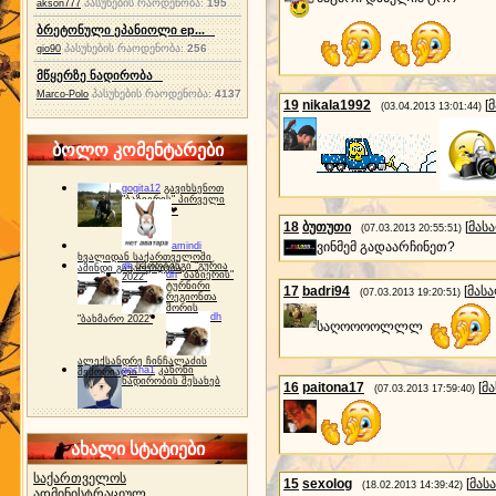
პასუხების რაოდენობა:
195
akson777
ბრეტონული ეპანიოლი ep...
პასუხების რაოდენობა:
256
gio90
მწყერზე ნადირობა
პასუხების რაოდენობა:
4137
Marco-Polo
19
nikala1992
[
(03.04.2013 13:01:44)
ბოლო კომენტარები
gogita12
გავიხსენოთ
"ბაზიერის" პირველი
ტურნირი ❤
18
ბუთუთი
[
მას
(07.03.2013 20:55:51)
ვინმემ გადაარჩინეთ?
amindi
ხვალიდან საქართველოში
dh
სპორტინგი "გურია
ამინდი გაუარესდება
dh
"ბაზიერის"
2022"
ტურნირი
17
badri94
[
მას
(07.03.2013 19:20:51)
რეგიონთა
შორის
dh
"ბახმარო 2022"
საღოოოოლლლ
ალექსანდრე ჩინჩალაძის
gocha1
კანონი
მემორიალი
ნადირობის შესახებ
16
paitona17
[
მ
(07.03.2013 17:59:40)
ახალი სტატიები
საქართველოს
15
sexolog
[
მას
(18.02.2013 14:39:42)
ადმინისტრაციულ