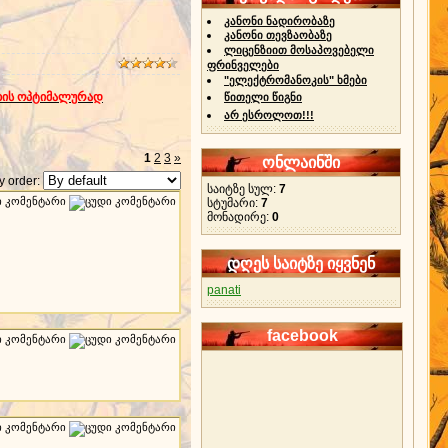
კანონი ნადირობაზე
კანონი თევზაობაზე
ლიცენზიით მოსაპოვებელი
ფრინველები
"ელექტრომანოკის" ხმები
თხის ოპტიმალურად
წითელი წიგნი
არ ესროლოთ!!!
1
2
3
»
ონლაინში
 order:
საიტზე სულ:
7
სტუმარი:
7
მონადირე:
0
დღეს საიტზე იყვნენ
panati
facebook