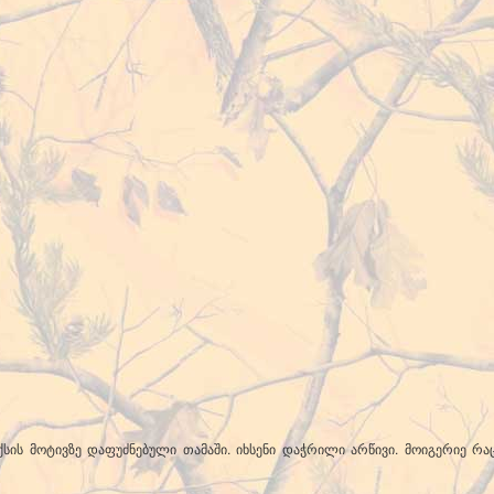
სის მოტივზე დაფუძნებული თამაში. იხსენი დაჭრილი არწივი. მოიგერიე რაც