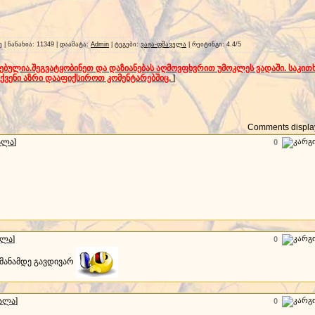
ე
|
ნანახია
: 11349 |
დაამატა
:
Admin
|
ტეგები
:
ვაჟა-ფშაველა
|
რეიტინგი
:
4.4
/
5
ნებულია.შეგვატყობინეთ და დაზიანებას აღმოვფხვრით უმოკლეს ვადაში. საკი
თქვენი აზრი დააფიქსიროთ კომენტარებშიც.
]
Comments display
ალა
]
0
ალა
]
0
 მანამდე გავდივარ
სალა
]
0