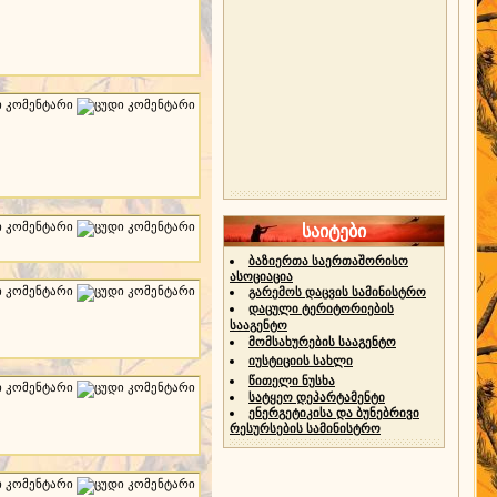
საიტები
ბაზიერთა საერთაშორისო
ასოციაცია
გარემოს დაცვის სამინისტრო
დაცული ტერიტორიების
სააგენტო
მომსახურების სააგენტო
იუსტიციის სახლი
წითელი ნუსხა
სატყეო დეპარტამენტი
ენერგეტიკისა და ბუნებრივი
რესურსების სამინისტრო