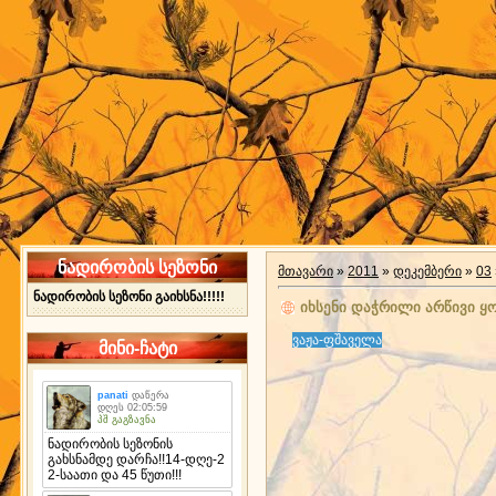
ნადირობის სეზონი
მთავარი
»
2011
»
დეკემბერი
»
03
ნადირობის სეზონი გაიხსნა!!!!!
იხსენი დაჭრილი არწივი ყ
ვაჟა-ფშაველა
მინი-ჩატი