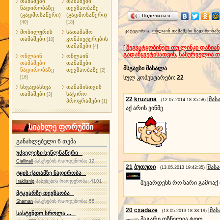
თამაშები
თამაშები
ნადირობაზე
თევზაობაზე
(გადმოსაწერი)
(გადმოსაწერი)
Поделиться…
[40]
[18]
კატეგორია
:
ონლაინ თამაშები ნადირობაზ
მობილურის
სათამაშო
თამაშები
კომპიუტერების
[10]
თამაშები
[4]
[
შეგვატყობინეთ თუ ლინკი დაზია
გადაწყვეტისათვის, სასურველია 
ონლაინ
ონლაინ
თამაშები
თამაშები
მსგავსი მასალა
ნადირობაზე
თევზაობაზე
[2]
სულ კომენტარები
:
22
[16]
სხვადასხვა
თამაშისთვის
თამაშები
საჭირო
[3]
22
kruzuna
[
მას
(12.07.2014 18:35:58)
პროგრამები
[1]
აქ არის ვინმე
სიახლე ფორუმში
განახლებული 6 თემა
უძველესი ხეწლნაწერი
პასუხების რაოდენობა:
12
Ciallinall
21
ბუთუთი
[
მას
(13.05.2013 19:42:35)
ტყის ქათამზე ნადირობა
პასუხების რაოდენობა:
4101
Iraklisnip
შევარდენს რო ზარი გამოაქ
მტკვარზე თევზაობა
პასუხების რაოდენობა:
55
Shaman
20
cxadaze
[
მა
(13.05.2013 18:38:19)
სასტენდო სროლა ...
მაგარი დზნელია ტოო