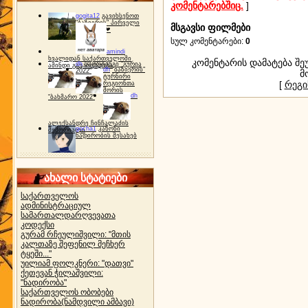
კომენტარებშიც.
]
gogita12
გავიხსენოთ
"ბაზიერის" პირველი
მსგავსი ფილმები
ტურნირი ❤
სულ კომენტარები
:
0
amindi
ხვალიდან საქართველოში
კომენტარის დამატება 
dh
სპორტინგი "გურია
ამინდი გაუარესდება
dh
"ბაზიერის"
2022"
მ
ტურნირი
[
რეგი
რეგიონთა
შორის
dh
"ბახმარო 2022"
ალექსანდრე ჩინჩალაძის
gocha1
კანონი
მემორიალი
ნადირობის შესახებ
ახალი სტატიები
საქართველოს
ადმინისტრაციულ
სამართალდარღვევათა
კოდექსი
გურამ რჩეულიშვილი: "მთის
კალთაზე შეფენილ მეჩხერ
ტყეში..."
უილიამ ფოლკნერი: "დათვი"
ქეთევან ჭილაშვილი:
"ნადირობა"
საქართველოს ობობები
ნადირობა(ნამდვილი ამბავი)