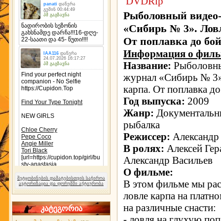
Рыболовный видео
«Сибирь № 3». Лов
От поплавка до бой
Информация о филь
Название:
Рыболовны
журнал «Сибирь № 3»
карпа. От поплавка до
Год выпуска:
2009
Жанр:
Документальн
рыбалка
Режиссер:
Александр
В ролях:
Алексей Гер
Александр Васильев
О фильме:
შეტყობინების დამატებისთვის საჭიროა
В этом фильме мы ра
ავტორიზაცია და ფორუმში აქტიურობა
ловле карпа на платн
на различные снасти:
კატეგორია
- ловля на глухую по