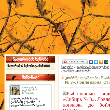
ნადირობის სეზონი
Поделиться…
ნადირობის სეზონი გაიხსნა!!!!!
მთავარი
»
გადმოსაწერი ფილმები
ფილმები თევზაობაზე
მინი-ჩატი
კობრზე თევზაობა; Ры
№ 3». Ловля карпа. От