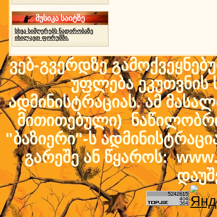
მუსიკა საიტზე
სხვა სიმღერებს ნადირობაზე
იხილავთ ფორუმში.
ვებ-გვერდზე გამოქვეყნებ
უფლება ეკუთვნის ს
ადმინისტრაციას. ამ მასალი
მითითებული) ნაწილობრივ
"ბაზიერი"-ს ადმინისტრაც
გარეშე ან წყაროს: www.b
დაუშ