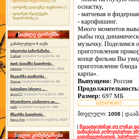
ფილმები თევზაობაზე
[24]
оснастку,
ლოქოზე (ღლავზე) თევზაობა
[7]
- матчевая и фидерная
ფილმები წყალქვეშა
ნადირობაზე
[2]
- карпфишинг.
Много моментов выв
სიახლე ფორუმში
рыбы под динамичес
музычку. Поделимся 
განახლებული 6 თემა
приготовления прико
უძველესი ხეწლნაწერი
პასუხების რაოდენობა:
12
Ciallinall
конце фильма Вы уви
ტყის ქათამზე ნადირობა
приготовление блюда 
პასუხების რაოდენობა:
4101
Iraklisnip
карпа».
მტკვარზე თევზაობა
Выпущено:
Россия
პასუხების რაოდენობა:
55
Shaman
Продолжительность
სასტენდო სროლა ...
პასუხების რაოდენობა:
195
Размер:
697 МБ
akson777
ბრეტონული ეპანიოლი ep...
პასუხების რაოდენობა:
256
gio90
მთვლელი
:
1008
|
დაამ
მწყერზე ნადირობა
პასუხების რაოდენობა:
4137
Marco-Polo
[
შეგვატყობინეთ თუ ლინკი და
დაზიანებას აღმოვფხვრით უმ
ბოლო კომენტარები
გადაწყვეტისათვის, სასურვე