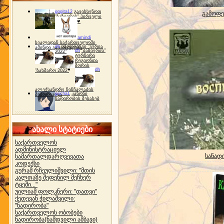
gogita12
გავიხსენოთ
გამოფე
"ბაზიერის" პირველი
ტურნირი ❤
amindi
ხვალიდან საქართველოში
dh
სპორტინგი "გურია
ამინდი გაუარესდება
dh
"ბაზიერის"
2022"
ტურნირი
რეგიონთა
შორის
dh
"ბახმარო 2022"
ალექსანდრე ჩინჩალაძის
gocha1
კანონი
მემორიალი
ნადირობის შესახებ
ახალი სტატიები
საქართველოს
ადმინისტრაციულ
სანადი
სამართალდარღვევათა
კოდექსი
გურამ რჩეულიშვილი: "მთის
კალთაზე შეფენილ მეჩხერ
ტყეში..."
უილიამ ფოლკნერი: "დათვი"
ქეთევან ჭილაშვილი:
"ნადირობა"
საქართველოს ობობები
ნადირობა(ნამდვილი ამბავი)