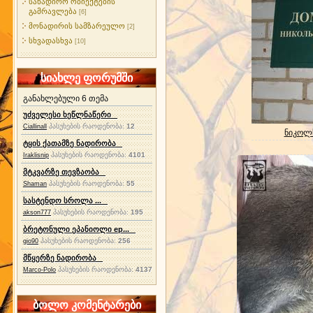
სანადირო ობიექტების
გამრავლება
[6]
მონადირის სამზარეულო
[2]
სხვადასხვა
[10]
სიახლე ფორუმში
განახლებული 6 თემა
უძველესი ხეწლნაწერი
პასუხების რაოდენობა:
12
Ciallinall
ნიკოლს
ტყის ქათამზე ნადირობა
პასუხების რაოდენობა:
4101
Iraklisnip
მტკვარზე თევზაობა
პასუხების რაოდენობა:
55
Shaman
სასტენდო სროლა ...
პასუხების რაოდენობა:
195
akson777
ბრეტონული ეპანიოლი ep...
პასუხების რაოდენობა:
256
gio90
მწყერზე ნადირობა
პასუხების რაოდენობა:
4137
Marco-Polo
ბოლო კომენტარები