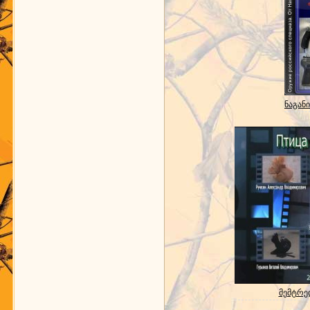
ნაგანი
მემტრე