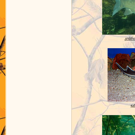
კობრის
ჯა