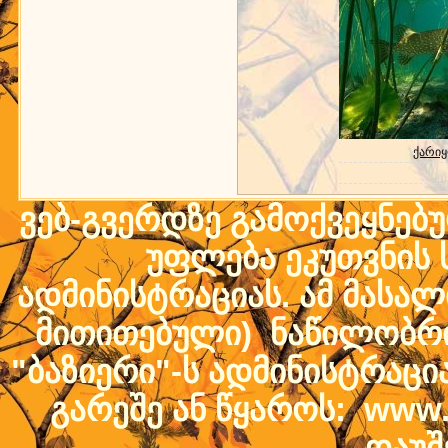
ქარიყ
ვებ-გვერდზე გამოქვეყნებ
უფლება ეკუთვნის ს
ადმინისტრაციას. ამ მასალი
მითითებული) ნაწილობრივ
"ბაზიერი"-ს ადმინისტრაც
გარეშე ან წყაროს: www.b