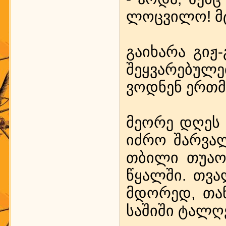
ლოც­ვი­ლო! მტ
გა­ი­ხა­რა გიჟ
შეყ­ვა­რე­ბუ­
ვოდ­ნენ ერთ­მ
მე­ო­რე დღეს მ
იძ­რო შარ­ვა­ლ
თბი­ლი თუაო დ
წყალ­ში. თვა­
მდო­რედ, თა­ნ
სა­ში­ში ტალ­ღე