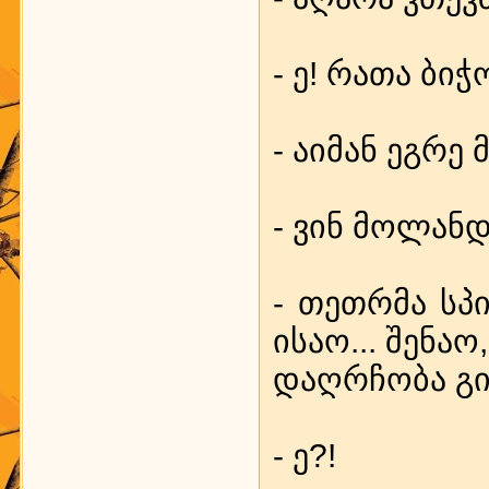
- ე! რა­თა ბი­ჭ
- აიმ­ან ეგ­რე
- ვინ მო­ლან­დ
- თეთ­რ­მა სპი
ისაო... შე­ნაო,
დაღ­რ­ჩო­ბა გი
- ე?!