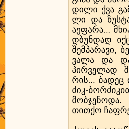
დი­ლი ქვა გა­მ
ლი და ზუს­ტა
აეფ­ა­რა... მხ
დ­ბუნ­დად იქ­
შემ­პა­რა­ვი, ბ
ვა­ლა და და­
პირ­ვე­ლად შე­
რის... ბა­დეც 
ძიკ-ბორ­ძი­კით
მობ­ჯე­ნო­და.
თით­ქო ჩაფ­რე