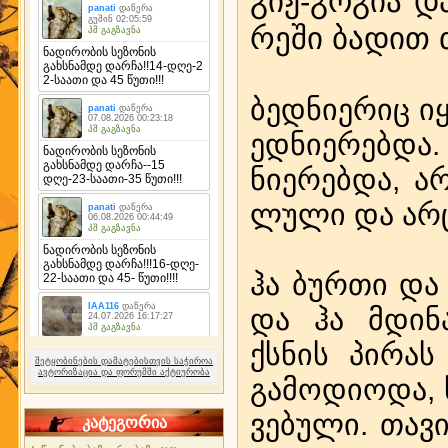
გიჟ-გო­გია და­
რე­ში ბა­დით თ
ბედ­ნი­ე­რიც ი
ედ­ნი­ე­რებ­და
ნი­ე­რებ­და, 
ლუ­ლი და არც მ
ჰა ბურ­თი და ჰ
და ჰა მდი­ნა­
ქსნის პი­რას 
შეტყობინების დამატებისთვის საჭიროა
ავტორიზაცია და ფორუმში აქტიურობა
გა­მო­დი­ო­და, 
ვე­ბუ­ლი. თა­ვი
კატეგორია