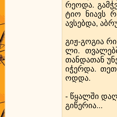
რე­ო­და. გამ­ჭ
ტიო ნი­ავს რა
ავ­სებ­და, აბ­რუ
გიჟ-გო­გია რი­ყ
ლი. თვა­ლებ­შ
თან­და­თან უნ
იჭ­ერ­და. თეთ
ოდ­და.
- წყალ­ში დაღ­
გი­წე­რია...