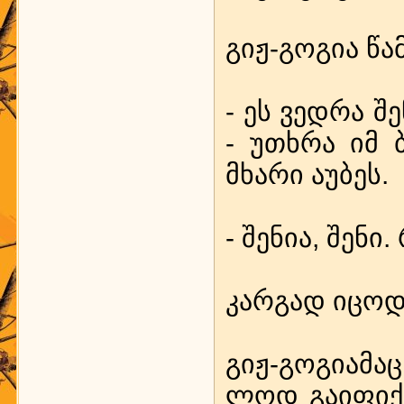
გიჟ-გო­გია წა­
- ეს ვედ­რა შე­
- უთხ­რა იმ ბი
მხა­რი აუბ­ეს.
- შე­ნია, შე­ნი
კარ­გად იც­ოდ
გიჟ-გო­გი­ა­მ
ლოდ გა­ი­ფიქ­