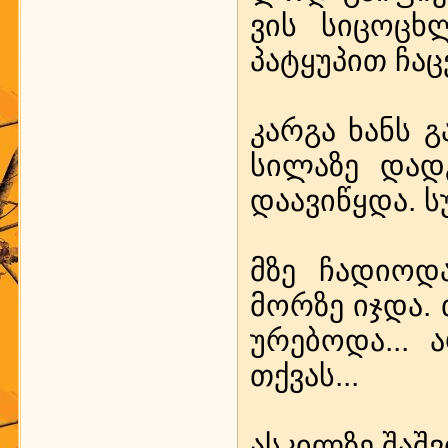
ვის სი­ცოცხ­
პატყუ­პით ჩაც­
კარ­გა ხანს გა
სი­ლა­ზე დად
და­ა­ვიწყ­და. ს
მზე ჩა­დი­ო­დ
მორ­ზე იჯ­და.
უ­რე­ბო­და... 
თქვას...
ას­კილ­ზე შაშ­