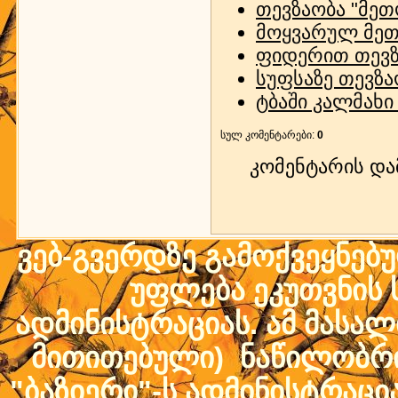
თევზაობა "მე
მოყვარულ მეთ
ფიდერით თევზა
სუფსაზე თევზა
ტბაში კალმახ
სულ კომენტარები
:
0
კომენტარის დ
ვებ-გვერდზე გამოქვეყნებ
უფლება ეკუთვნის ს
ადმინისტრაციას. ამ მასალი
მითითებული) ნაწილობრივ
"ბაზიერი"-ს ადმინისტრაც