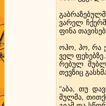
გაბ­რა­ზე­ბულ­
ვა­რელ ჩქერ­შ
ფი­ნა თა­ვი­სე­
ოჰო, ჰო, რა ე
ველ ფე­ხებ­ზე..
რე­ბულ შუბ­ლ­
თევ­ზიც გას­ხ­
"აბა, თუ და­ვი
მულ­მა, თით­ქ­
გი­ამ და სწო­