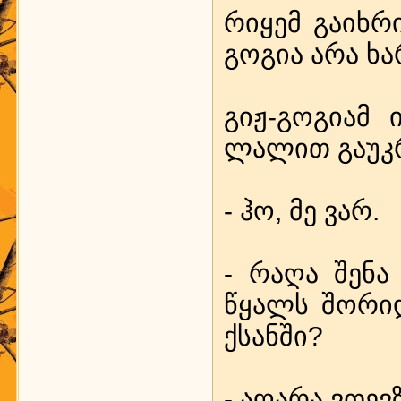
რი­ყემ გა­იხ­რი
გო­გია არა ხა
გიჟ-გო­გი­ამ 
ლა­ლით გა­უკ­
- ჰო, მე ვარ.
- რა­ღა შე­ნ
წყალს შო­რი­დ
ქსან­ში?
- აღ­ა­რა ვთევ­