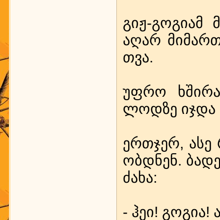
გიჟ-გო­გი­ამ მ
აღ­არ მი­მარ­თ
თ­ვა.
უფ­რო ხში­რა
ლოდ­ზე იჯ­და დ
ერთ­ჯერ, ასე რ
ობ­დ­ნენ. ბა­დ
ძა­ხა:
- ჰეი! გო­გია! 