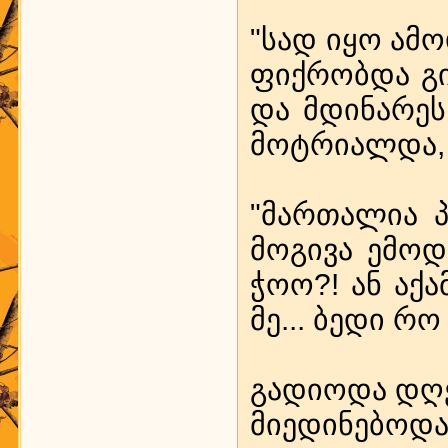
"სად იყო ამ­ო­
ფიქ­რობ­და გიჟ
და მდი­ნა­რეს
მოტ­რი­ალ­და, 
"მარ­თა­ლია პა
მო­გი­ვა ემ­ო
ჭოო?! ან აქ­ა
მე... ბე­დი რო 
გა­დი­ო­და დღე
მი­ე­დი­ნე­ბო­