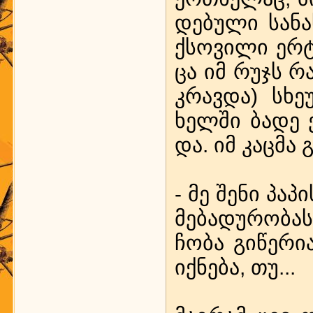
დე­ბუ­ლი სა­ნ
ქსო­ვი­ლი ერტ
ცა იმ რუჯს რა­
კ­რავ­და) სხე
ხელ­ში ბა­დე ე
და. იმ კაც­მა 
- მე შე­ნი პა­პ
მე­ბა­დუ­რო­ბა
ჩო­ბა გი­წე­რია
იქ­ნე­ბა, თუ...