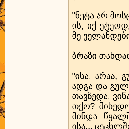
"ნე­ტა არ მოს­
ის, იქ ეტ­ე­ო­
მე ვე­ლან­დე­ბი
ბრა­ზი თან­და­
"ისა, არაა, 
ად­გა და გულ­ზ
თავ­ზე­და. ვი­
თქო? მი­ხე­დო
მინ­და წყალ­შ
ისა... ცეცხ­ლ­შ