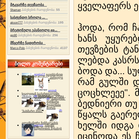
ყვე­ლა­ფერს ე
მტკვარზე თევზაობა
პასუხების რაოდენობა:
55
Shaman
სასტენდო სროლა ...
პასუხების რაოდენობა:
195
akson777
ჰო­და, რომ ჩას
ბრეტონული ეპანიოლი ep...
ხანს უყ­უ­რებ
პასუხების რაოდენობა:
256
gio90
მწყერზე ნადირობა
თევ­ზე­ბის ტან
პასუხების რაოდენობა:
4137
Marco-Polo
ლებ­და კასრს 
ბოლო კომენტარები
ბო­და და... სუ
gogita12
გავიხსენოთ
"ბაზიერის" პირველი
რამ გულ­ში დას
ტურნირი ❤
ცოცხ­ლეეე". მ
amindi
ხვალიდან საქართველოში
dh
სპორტინგი "გურია
ამინდი გაუარესდება
dh
"ბაზიერის"
2022"
ბედ­ნი­ე­რი თ
ტურნირი
რეგიონთა
შორის
dh
წყალს გა­ე­რე­ო
"ბახმარო 2022"
ხელ­ში იდ­გა 
ალექსანდრე ჩინჩალაძის
gocha1
კანონი
მემორიალი
ნადირობის შესახებ
იც­ი­ნო­და ეს 