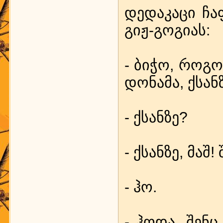
დე­და­კა­ცი ჩა
გიჟ-გო­გი­ას:
- ბი­ჭო, რო­გორ
დო­ნა­მა, ქსან
- ქსან­ზე?
- ქსან­ზე, მაშ!
- ჰო.
- ჰო­და, შენც 