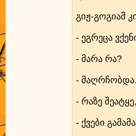
გიჟ-გო­გი­ამ კ
- ეგ­რე­ცა ვქე­ნ
- მა­რა რა?
- მაღ­რ­ჩობ­და
- რა­ზე შე­ატყ
- ქვე­ბი გა­მა­მ