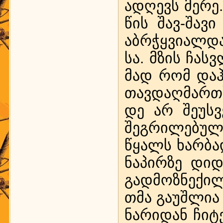
ად­ღევს მე­რე.
წის შავ-შა­ვი
აბრ­ჭყ­ვი­ალ­დ
სა. მზის ჩას­ვ
მად რომ დაჰ­ბ
თავ­დაღ­მარ­თ
დე არ შე­უს­ვე
შეგ­რი­ლე­ბულ
წყალს ხარ­ბად,
ნა­პირ­ზე დი
გად­მოზ­ნე­ქი
თმა გა­უშ­ლია 
ნა­რი­დან ჩი­ტ