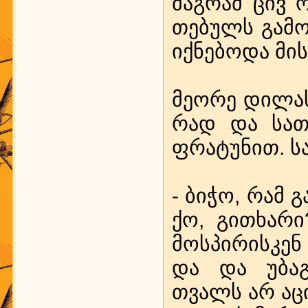
მაგ­რამ ცივ 
თე­ბულს გა­მო­
იქ­ნე­ბო­და მის­
მე­ო­რე დი­ლას
რად და სა­თო­
ფრა­ტუ­ნით. სა
- ბი­ჭო, რამ გა
ქო, გითხა­რი?
მოს­პი­რის­კენ
და და უბ­ა­გ
თვალს არ აც­ი­