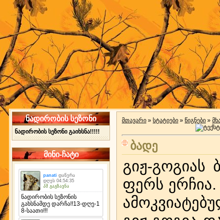
ნადირობის სეზონი
მთავარი
»
სტატიები
»
წიგნები
»
მხ
ნადირობის სეზონი გაიხსნა!!!!!
ბა­დე
მინი-ჩატი
გიჟ-გო­გი­ას 
ფერს ერ­ჩია. 
ამ­ოკ­ვი­ა­ტე­