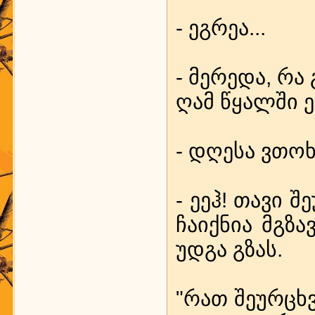
- ეგ­რეა...
- მე­რე­და, რა
ღამ წყალ­ში ე
- დღე­სა ვთოხ­ნ
- ეეჰ! თა­ვი შე
ჩა­იქ­ნია მგზ
უდ­გა გზას.
"რათ შე­ურ­ცხ­ვ