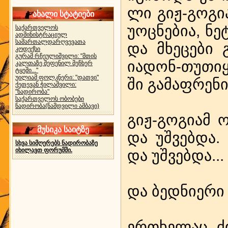
ლი გიჟ-გო­გია
ახალი სტატიები
უოც­ნე­ბია, ნე­
საქართველოს
ადმინისტრაციულ
სამართალდარღვევათა
და მხე­ცე­ბი გ
კოდექსი
გურამ რჩეულიშვილი: "მთის
იად­ონ-თუ­თი­ყ
კალთაზე შეფენილ მეჩხერ
ტყეში..."
უილიამ ფოლკნერი: "დათვი"
ში გა­მაფ­რე­ნი
ქეთევან ჭილაშვილი:
"ნადირობა"
საქართველოს ობობები
ნადირობა(ნამდვილი ამბავი)
გიჟ-გო­გი­ამ ო
მუსიკა საიტზე
და უშ­ვებ­და. 
სხვა სიმღერებს ნადირობაზე
იხილავთ ფორუმში.
და უშ­ვებ­და...
და ბედ­ნი­ე­რი
ერთხე­ლაც, ძილ