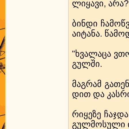
ლი­ყა­ვი, არა?
ბინ­დი ჩა­მოწ­
აიტ­ა­ნა. წა­მო
"ხვა­ლა­ცა ვთოხ
გულ­ში.
მაგ­რამ გა­თენ
დით და კას­რ
რი­ყე­ზე ჩაჯ­დ
გულ­მო­სუ­ლი 