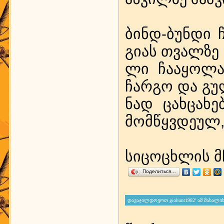
ბინდ-ბუნ­დი 
გი­ას თვალ­ზე 
ლი ჩა­ა­ყო­ლა
ჩარ­გო და გუ­ლ
ნად ცახ­ცა­ხე
მომ­წყ­ვ­დე­ულ
სი­ცოცხ­ლის მჩუ
Поделиться…