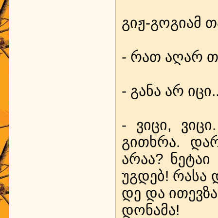
გიჟ-გო­გი­ამ თა
- რათ აღ­არ თე
- გა­ნა არ იცი
- ვი­ცი, ვი­ცი
გითხ­რა. დარ
არაა? ნე­ტაი
უგ­დებ! რა­სა დ
დე და ით­ევ­ზა­
დო­ნა­მა!