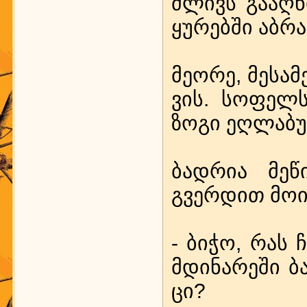
ძლივს გა­აღ­წ
ყუ­რებ­ში აბ­რა
მე­ო­რე, მე­სა­
ვის. სო­ფელს 
ზო­გი ეღ­ლა­ბუ
ბად­რია მე­წ
გვერ­დით მო­ი
- ბი­ჭო, რას 
მდი­ნა­რე­ში ბ
ცი?