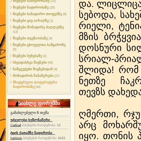
და. ლიც­ლი­ცა
წიგნები ბაზიერობაზე
[10]
წიგნები ნადირობაზე
[20]
სე­ბო­და, სა­ხე
წიგნები სანადირო თოფებზე
[8]
წიგნები ცივ იარაღზე
[1]
რი­ე­ლი, ტე­ნი
წიგნები მონადირე ძაღლებზე
[12]
მზის ბრჭყვი­ა­
წიგნები თევზაობაზე
[4]
დოს­ნუ­რი სი­ლ
წიგნები ცხოველთა სამყაროზე
[5]
სრი­ალ-პრი­ა
წიგნები ბუნებაზე
[2]
სხვადასხვა წიგნები
[64]
შლი­და! რომ 
ნაწყვეტები წიგნებიდან
[9]
მონადირის ჩანაწერები
[27]
ნეთ­ზე ჩაკ­რ
მხატვრული ლიტერატურა
ნადირობაზე
[44]
თევზს და­ხე­და
სიახლე ფორუმში
ღმერ­თი, რჯუ­ლ
განახლებული 6 თემა
უძველესი ხეწლნაწერი
არც მო­ხარ­შ
პასუხების რაოდენობა:
12
Ciallinall
იყო. თო­ნის პ
ტყის ქათამზე ნადირობა
პასუხების რაოდენობა:
4101
Iraklisnip