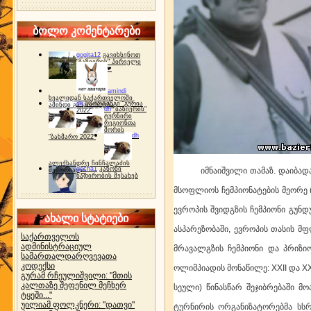
ბოლო კომენტარები
gogita12
გავიხსენოთ
"ბაზიერის" პირველი
ტურნირი ❤
amindi
ხვალიდან საქართველოში
dh
სპორტინგი "გურია
ამინდი გაუარესდება
dh
"ბაზიერის"
2022"
ტურნირი
რეგიონთა
შორის
dh
"ბახმარო 2022"
ალექსანდრე ჩინჩალაძის
gocha1
კანონი
იმნაიშვილი თამაზ. დაიბადა 28
მემორიალი
ნადირობის შესახებ
მსოფლიოს ჩემპიონატების მეორე 
ევროპის შვიდგზის ჩემპიონი გუნდურ
ახალი სტატიები
ასპარეზობაში, ევროპის თასის მ
საქართველოს
ადმინისტრაციულ
მრავალგზის ჩემპიონი და პრიზი
სამართალდარღვევათა
კოდექსი
ოლიმპიადის მონაწილე: XXII და XX
გურამ რჩეულიშვილი: "მთის
კალთაზე შეფენილ მეჩხერ
სეული) წინასწარ შეჯიბრებაში მ
ტყეში..."
უილიამ ფოლკნერი: "დათვი"
ტურნირის ორგანიზატორებმა სსრ