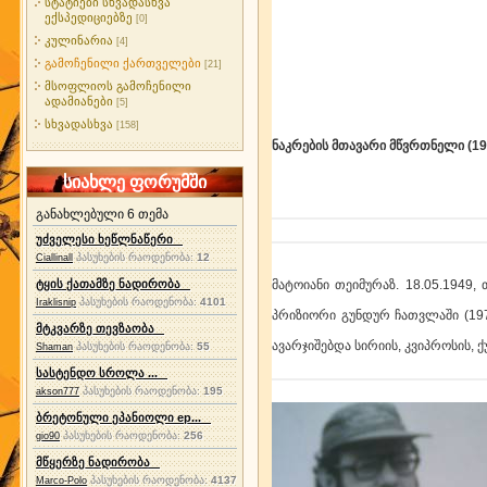
სტატიები სხვადასხვა
ექსპედიციებზე
[0]
კულინარია
[4]
გამოჩენილი ქართველები
[21]
მსოფლიოს გამოჩენილი
ადამიანები
[5]
სხვადასხვა
[158]
ნაკრების მთავარი მწვრთნელი 
სიახლე ფორუმში
განახლებული 6 თემა
უძველესი ხეწლნაწერი
პასუხების რაოდენობა:
12
Ciallinall
ტყის ქათამზე ნადირობა
მატოიანი თეიმურაზ. 18.05.1949,
პასუხების რაოდენობა:
4101
Iraklisnip
პრიზიორი გუნდურ ჩათვლაში (197
მტკვარზე თევზაობა
ავარჯიშებდა სირიის, კვიპროსის, 
პასუხების რაოდენობა:
55
Shaman
სასტენდო სროლა ...
პასუხების რაოდენობა:
195
akson777
ბრეტონული ეპანიოლი ep...
პასუხების რაოდენობა:
256
gio90
მწყერზე ნადირობა
პასუხების რაოდენობა:
4137
Marco-Polo