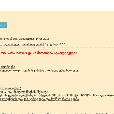
ბი
|
დაამატა
:
giohunt1982
(14.05.2013)
ი
,
ოლიმპიელი
,
საქართველოს
|
რეიტინგი
:
5.0
/
1
რო: www.bazieri.ge"-ს მითითება აუცილებელია.
რიტორიები
სემიარიდული ეკოსისტემების ფრინველების სარკვევი
ლე მიმოხილვა)
სა" და "წითელი წიგნის" შესახებ
ფრინველები. ალექსანდრე აბულაძე.ХИЩНЫЕ ПТИЦЫ ГРУЗИИ Абуладзе Алекс
როვნების დაცვის სტრატეგია და მოქმედებათა გეგმა