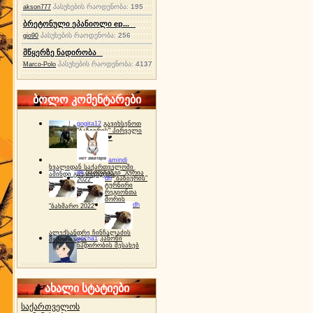
პასუხების რაოდენობა:
195
akson777
ბრეტონული ეპანიოლი ep...
პასუხების რაოდენობა:
256
gio90
მწყერზე ნადირობა
პასუხების რაოდენობა:
4137
Marco-Polo
ბოლო კომენტარები
gogita12
გავიხსენოთ
"ბაზიერის" პირველი
ტურნირი ❤
amindi
ხვალიდან საქართველოში
dh
სპორტინგი "გურია
ამინდი გაუარესდება
dh
"ბაზიერის"
2022"
ტურნირი
რეგიონთა
შორის
dh
"ბახმარო 2022"
ალექსანდრე ჩინჩალაძის
gocha1
კანონი
მემორიალი
ნადირობის შესახებ
ახალი სტატიები
საქართველოს