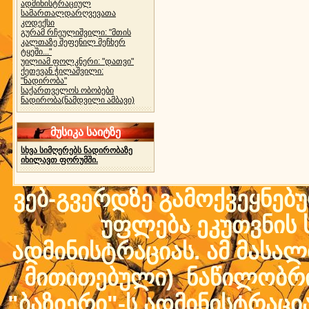
ადმინისტრაციულ
სამართალდარღვევათა
კოდექსი
გურამ რჩეულიშვილი: "მთის
კალთაზე შეფენილ მეჩხერ
ტყეში..."
უილიამ ფოლკნერი: "დათვი"
ქეთევან ჭილაშვილი:
"ნადირობა"
საქართველოს ობობები
ნადირობა(ნამდვილი ამბავი)
მუსიკა საიტზე
სხვა სიმღერებს ნადირობაზე
იხილავთ ფორუმში.
ვებ-გვერდზე გამოქვეყნებ
უფლება ეკუთვნის ს
ადმინისტრაციას. ამ მასალი
მითითებული) ნაწილობრივ
"ბაზიერი"-ს ადმინისტრაც