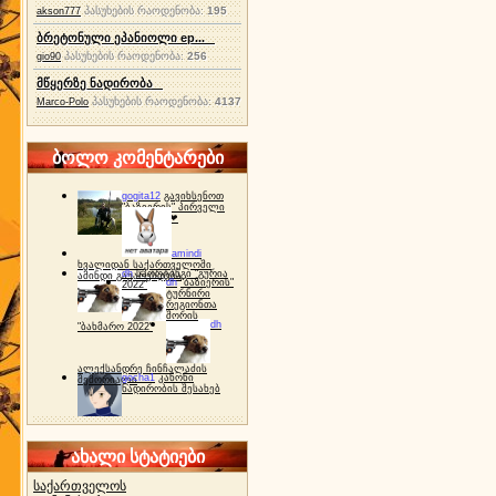
პასუხების რაოდენობა:
195
akson777
ბრეტონული ეპანიოლი ep...
პასუხების რაოდენობა:
256
gio90
მწყერზე ნადირობა
პასუხების რაოდენობა:
4137
Marco-Polo
ბოლო კომენტარები
gogita12
გავიხსენოთ
"ბაზიერის" პირველი
ტურნირი ❤
amindi
ხვალიდან საქართველოში
dh
სპორტინგი "გურია
ამინდი გაუარესდება
dh
"ბაზიერის"
2022"
ტურნირი
რეგიონთა
შორის
dh
"ბახმარო 2022"
ალექსანდრე ჩინჩალაძის
gocha1
კანონი
მემორიალი
ნადირობის შესახებ
ახალი სტატიები
საქართველოს