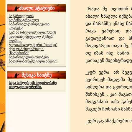
ახალი სტატიები
_რადა მე თვითონ მ
ახალი სწავლა იქნება
საქართველოს
ადმინისტრაციულ
და მარანზე ვნახე ჩ
სამართალდარღვევათა
კოდექსი
რავა უარესად და
გურამ რჩეულიშვილი: "მთის
კალთაზე შეფენილ მეჩხერ
გადაუტანიათ და სწ
ტყეში..."
უილიამ ფოლკნერი: "დათვი"
მოვიყარეთ თავი მე,
ქეთევან ჭილაშვილი:
თუ იზამ ისე, მაში
"ნადირობა"
საქართველოს ობობები
კაისაკენ მივისტრაფ
ნადირობა(ნამდვილი ამბავი)
_ჯერ ვერა, არ შეგ
მუსიკა საიტზე
კვირიკეს მადლმა მე
სხვა სიმღერებს ნადირობაზე
სიმღერა და ყვირილი:
იხილავთ ფორუმში.
შინისკენ... კაი მაგ
მოგვაძახა თმა გაჩე
მაგიერ ჩოხიანი მას
_ვერ გავაჩაქურებთ 