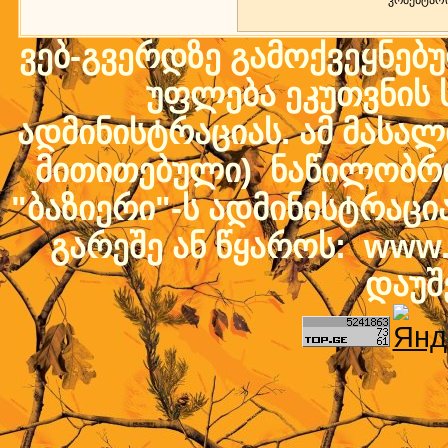
კომენტარ
ვებ-გვერდზე გამოქვეყნებ
უფლება ეკუთვნის ს
ადმინისტრაციას. ამ მასალი
მითითებული) ნაწილობრივ
"ბაზიერი"-ს ადმინისტრაც
გარეშე ან წყაროს: www.b
დაუშ