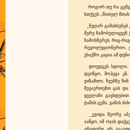
როგორ თუ რა გეშველე
სთქვეს ,,წითელ მთას’
_ნუღარ გამახსენებ კ
მერე ჩამოსულიყვენ ქ
ჩამოსწერეს რიგ-რიგ
რევოლუციონერიო, ე
უსაქმო კაცია ამ დუნია
დოუდგეს სტოლი. ე
დეიწყო, მოჰყვა კნ.
ვიზამთო, ჩვენზე წი
შევაერთეზთ ცას და 
ყველანი გავხდებით 
ტაშის ცემა, ვაშას ძახ
_ევიდა მეორე აბუ
ააწყო, იმ ოჯახ დაქ
არაფერი არ გაკეთდ