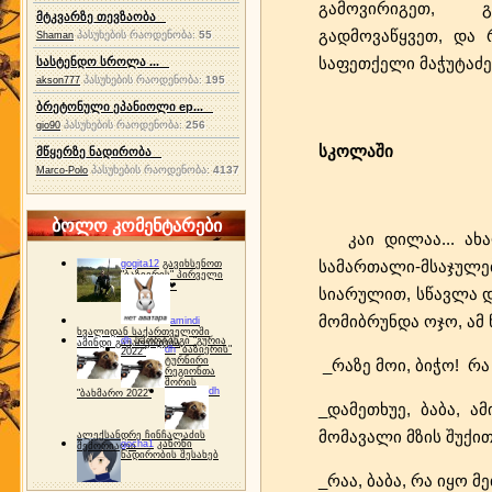
გამოვირიგეთ, გე
მტკვარზე თევზაობა
გადმოვაწყვეთ, და 
პასუხების რაოდენობა:
55
Shaman
საფეთქელი მაჭუტაძეს
სასტენდო სროლა ...
პასუხების რაოდენობა:
195
akson777
ბრეტონული ეპანიოლი ep...
პასუხების რაოდენობა:
256
gio90
სკოლაში
მწყერზე ნადირობა
პასუხების რაოდენობა:
4137
Marco-Polo
ბოლო კომენტარები
კაი დილაა... ახა
სამართალი-მსაჯუ
gogita12
გავიხსენოთ
"ბაზიერის" პირველი
ტურნირი ❤
სიარულით, სწავლა და
მომიბრუნდა ოჯო, ამ 
amindi
ხვალიდან საქართველოში
dh
სპორტინგი "გურია
ამინდი გაუარესდება
dh
"ბაზიერის"
2022"
ტურნირი
_რაზე მოი, ბიჭო! რა
რეგიონთა
შორის
dh
"ბახმარო 2022"
_დამეთხუე, ბაბა, ა
მომავალი მზის შუქით
ალექსანდრე ჩინჩალაძის
gocha1
კანონი
მემორიალი
ნადირობის შესახებ
_რაა, ბაბა, რა იყო მ