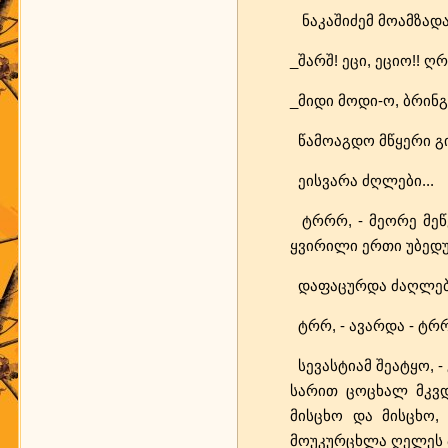
ნაკაშიძემ მოამზადა 
_შარშ! ეცი, ეციო!! ღ
_მიდი მოდი-ო, ბრინგ
წამოაგდო მწყერი გიშ
ეისვარა ძღლები...
ტრრრ, - მეორე მეწყე
ყვირილი ერთი უბედურ
დაფაცურდა ძაღლები -
ტრრ, - ავარდა - ტრრ.
სევასტიამ შეატყო, -
სარით ცოცხალ მკვდა
მისცხო და მისცხო,
მოუკურცხლა ღელეს პი