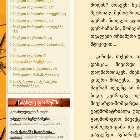
წიგნები ბაზიერობაზე
[10]
მოდის? მოაქვს: ხე-მ
წიგნები ნადირობაზე
[20]
შეტრიალ-შემოტრიალ
წიგნები სანადირო თოფებზე
[8]
ფერის: წითელი, ყვით
წიგნები ცივ იარაღზე
[1]
წიგნები მონადირე ძაღლებზე
ფერ-ხაზიანი, მოშავ-
[12]
თვალები ოჩხამური 
წიგნები თევზაობაზე
[4]
შტიკივით...
წიგნები ცხოველთა სამყაროზე
[5]
წიგნები ბუნებაზე
_ „არიქა, ბიჭებო, 
[2]
სხვადასხვა წიგნები
[64]
დასცა... მივარდ
ნაწყვეტები წიგნებიდან
[9]
დაღმართისკენ, მიე
მონადირის ჩანაწერები
[27]
კისერი მოატეხა... 
მხატვრული ლიტერატურა
ნადირობაზე
[44]
მაგრამ თქვენც არ 
ბიჭო, კვირიკავ, თ
სიახლე ფორუმში
მივვარდი-მომვარდ
გადმომატრიალა, უზუ
განახლებული 6 თემა
გადმომიგდო, წავაქცი
უძველესი ხეწლნაწერი
პასუხების რაოდენობა:
12
Ciallinall
გამოუსვი ყამა და 
ტყის ქათამზე ნადირობა
დავკუწეთ, ავჩარიქე
პასუხების რაოდენობა:
4101
Iraklisnip