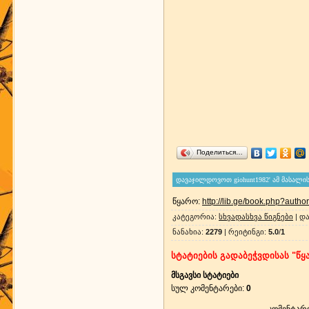
Поделиться…
წყარო
:
http://lib.ge/book.php?aut
კატეგორია
:
სხვადასხვა წიგნები
|
და
ნანახია
:
2279
|
რეიტინგი
:
5.0
/
1
სტატიების გადაბეჭვდისას "წყა
მსგავსი სტატიები
სულ კომენტარები
:
0