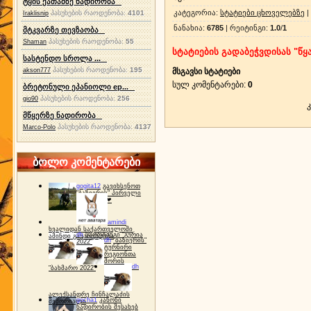
ტყის ქათამზე ნადირობა
კატეგორია
:
სტატიები ცხოველებზე
|
პასუხების რაოდენობა:
4101
Iraklisnip
ნანახია
:
6785
|
რეიტინგი
:
1.0
/
1
მტკვარზე თევზაობა
პასუხების რაოდენობა:
55
Shaman
სტატიების გადაბეჭვდისას "წყა
სასტენდო სროლა ...
პასუხების რაოდენობა:
195
akson777
მსგავსი სტატიები
სულ კომენტარები
:
0
ბრეტონული ეპანიოლი ep...
პასუხების რაოდენობა:
256
gio90
მწყერზე ნადირობა
პასუხების რაოდენობა:
4137
Marco-Polo
ბოლო კომენტარები
gogita12
გავიხსენოთ
"ბაზიერის" პირველი
ტურნირი ❤
amindi
ხვალიდან საქართველოში
dh
სპორტინგი "გურია
ამინდი გაუარესდება
dh
"ბაზიერის"
2022"
ტურნირი
რეგიონთა
შორის
dh
"ბახმარო 2022"
ალექსანდრე ჩინჩალაძის
gocha1
კანონი
მემორიალი
ნადირობის შესახებ