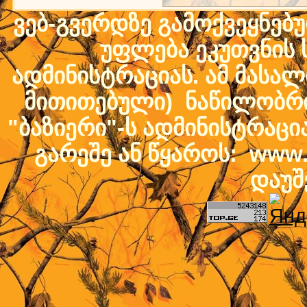
ვებ-გვერდზე გამოქვეყნებ
უფლება ეკუთვნის ს
ადმინისტრაციას. ამ მასალი
მითითებული) ნაწილობრივ
"ბაზიერი"-ს ადმინისტრაც
გარეშე ან წყაროს: www.b
დაუშ