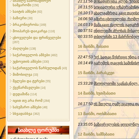
სიახლე სამონადირეო
21:11:56
მონადირეთა კლუბ-"ჩუბინ
სამყაროში
[156]
16:11:55
სოციალური ექსპერიმენტი
საიტის ამბები
[82]
16:10:13
ახალგაზრდა კაცი თავისი
ბაზიერი
[30]
16:06:50
გმირი ცხოველები, რომლე
ბრაკონიერობა
16:03:19
მამაკაცი ძაღლის გადარჩ
[169]
00:37:51
ინდოეთში ძროხას მისაღე
მოიპარეს-დაიკარგა
[116]
00:33:55
თბილისში 13 მახრჩობელა
ცხოველები და ფრინველები
[267]
16 მაისში, შაბათი
ძაღლები
[138]
საქართველოს ამბები
[482]
22:47:53
"იქ, სადაც წესრიგი უნდა
უცხოეთის ამბები
[330]
16:14:49
გარემოს დაცვის სამინის
საქართველოს წარსულიდან
[43]
15 მაისში, პარასკევი
მიმოხილვა
[33]
მგლები და ტურები
[55]
15:33:28
მსოფლიოში უკანასკნელ,
ქვეწარმავლები
[14]
14 მაისში, ხუთშაბათი
დედამიწა
[114]
იცით თუ არა რომ
[284]
16:17:50
ის მთელი ღამე იცავდა დ
სახუმარო ამბები
[48]
სხვადასხვა
13 მაისში, ოთხშაბათი
[362]
13:35:05
ბაზიერელების ყოველწლი
სიახლე ფორუმში
12 მაისში, სამშაბათი