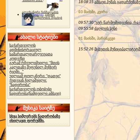
"ბახმარო 2022"
18:08:15
ამბავი პუმას გადარჩენა
03 მაისში, კვირა
ალექსანდრე ჩინჩალაძის
gocha1
კანონი
მემორიალი
ნადირობის შესახებ
09:57:30
"ვერ წარმომიდგენია, რა მ
09:55:58
ძაღ­ლის სუ­ნი
(0)
ახალი სტატიები
01 მაისში, პარასკევი
საქართველოს
15:52:26
მცხეთის მუნიციპალიტეტ
ადმინისტრაციულ
სამართალდარღვევათა
კოდექსი
გურამ რჩეულიშვილი: "მთის
კალთაზე შეფენილ მეჩხერ
ტყეში..."
უილიამ ფოლკნერი: "დათვი"
ქეთევან ჭილაშვილი:
"ნადირობა"
საქართველოს ობობები
ნადირობა(ნამდვილი ამბავი)
მუსიკა საიტზე
სხვა სიმღერებს ნადირობაზე
იხილავთ ფორუმში.