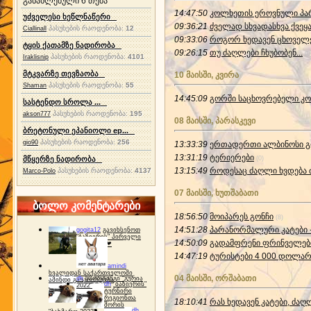
განახლებული 6 თემა
14:47:50
კოლხეთის ეროვნული პარკი
უძველესი ხეწლნაწერი
09:36:21
ძველად სხვადასხვა ქვეყა
პასუხების რაოდენობა:
12
Ciallinall
09:33:06
როგორ ხედავენ ცხოველე
ტყის ქათამზე ნადირობა
09:26:15
თუ ძაღლები ჩხუბობენ...
(0
პასუხების რაოდენობა:
4101
Iraklisnip
მტკვარზე თევზაობა
10 მაისში, კვირა
პასუხების რაოდენობა:
55
Shaman
14:45:09
გორში საცხოვრებელი კო
სასტენდო სროლა ...
პასუხების რაოდენობა:
195
akson777
08 მაისში, პარასკევი
ბრეტონული ეპანიოლი ep...
პასუხების რაოდენობა:
256
gio90
13:33:39
ერთადერთი ალბინოსი გ
13:31:19
ტე­რი­ე­რე­ბი
მწყერზე ნადირობა
(0)
13:15:49
როდესაც ძაღლი ხვდება
პასუხების რაოდენობა:
4137
Marco-Polo
07 მაისში, ხუთშაბათი
ბოლო კომენტარები
18:56:50
მოიპარეს გონჩი
(8)
14:51:28
პარანორმალური კატები -
gogita12
გავიხსენოთ
"ბაზიერის" პირველი
14:50:09
გადამფრენი ფრინველების
ტურნირი ❤
14:47:19
ტურისტები 4 000 დოლარ
amindi
ხვალიდან საქართველოში
04 მაისში, ორშაბათი
dh
სპორტინგი "გურია
ამინდი გაუარესდება
dh
"ბაზიერის"
2022"
ტურნირი
რეგიონთა
18:10:41
რას ხედავენ კატები, ძაღ
შორის
dh