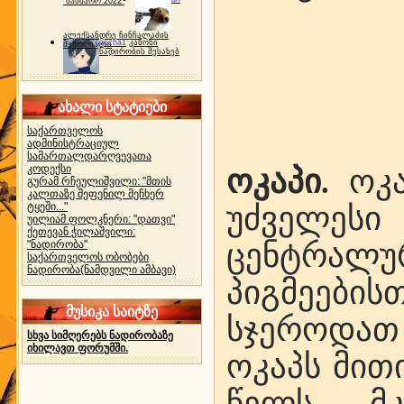
"ბახმარო 2022"
ალექსანდრე ჩინჩალაძის
gocha1
კანონი
მემორიალი
ნადირობის შესახებ
ახალი სტატიები
საქართველოს
ადმინისტრაციულ
სამართალდარღვევათა
კოდექსი
ოკაპი.
ოკა
გურამ რჩეულიშვილი: "მთის
კალთაზე შეფენილ მეჩხერ
ტყეში..."
უძველეს
უილიამ ფოლკნერი: "დათვი"
ქეთევან ჭილაშვილი:
"ნადირობა"
ცენტრალ
საქართველოს ობობები
ნადირობა(ნამდვილი ამბავი)
პიგმეებ
მუსიკა საიტზე
სჯეროდათ
სხვა სიმღერებს ნადირობაზე
იხილავთ ფორუმში.
ოკაპს მით