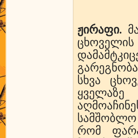
ჟირაფი.
მა
ცხოველ
დამამტკიც
გარეგნობა
სხვა ცხო
ყველაზ
აღმოაჩინე
სამშობლო 
რომ ფარა