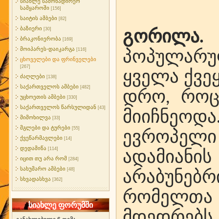
სიახლე სამონადირეო
სამყაროში
[156]
საიტის ამბები
[82]
ბაზიერი
[30]
გორილა.
ა
ბრაკონიერობა
[169]
მოიპარეს-დაიკარგა
[116]
პოპულარ
ცხოველები და ფრინველები
[267]
ყველა ქვეყ
ძაღლები
[138]
საქართველოს ამბები
[482]
დრო, როც
უცხოეთის ამბები
[330]
საქართველოს წარსულიდან
[43]
მიიჩნეოდ
მიმოხილვა
[33]
მგლები და ტურები
[55]
ევროპელ
ქვეწარმავლები
[14]
დედამიწა
[114]
ადამიანი
იცით თუ არა რომ
[284]
სახუმარო ამბები
[48]
არაბუნე
სხვადასხვა
[362]
რომელთა
სიახლე ფორუმში
მდედრ