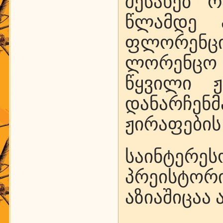
შესახებ 
წლამდე 
ფლორენც
ლორენცო
წყვილი ჟ
დანარჩე
ჟირაფების 
საინტერ
პრეისტორ
აზიაშიცაა