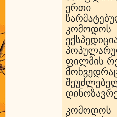
ერთი ე
წარმატებ
კომოდოს 
ექსპედიც
პოპულარუ
ფილმის რე
მოხვედ
შეუძლებე
დინოზავრე
კომოდოს 