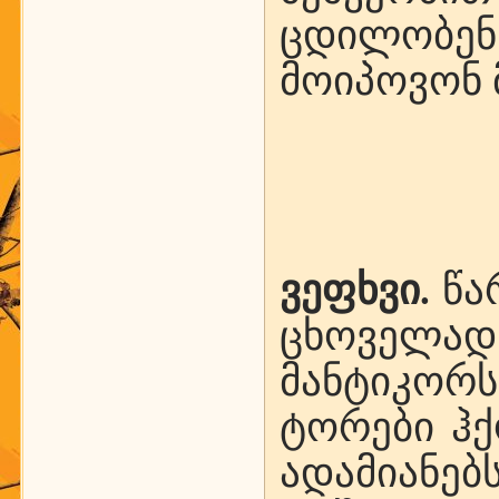
ცდილობე
მოიპოვონ მ
ვეფხვი.
წა
ცხოველად
მანტიკორს
ტორები ჰ
ადამიანე