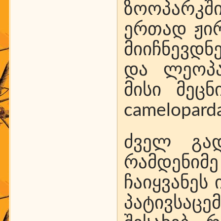
ზოოპარკშ
ერთად ჟირ
მიიჩნევდნ
და ლეოპა
მისი მეცნ
camelopard
ძველ გად
რამდენიმე
ჩაიყვანეს
პატივსაც