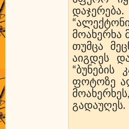
დაჯერება
“ალექტონ
მოახერხა 
თუმცა მეც
აიგდეს დ
“ბუნების 
ფოტოზე ა
მოახერხე
გადაუღეს.