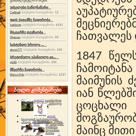
განახლებული 6 თემა
უძველესი ხეწლნაწერი
აუპატიუ
პასუხების რაოდენობა:
12
Ciallinall
ტყის ქათამზე ნადირობა
მეცნიერ
პასუხების რაოდენობა:
4101
Iraklisnip
მტკვარზე თევზაობა
ჩათვალეს 
პასუხების რაოდენობა:
55
Shaman
სასტენდო სროლა ...
პასუხების რაოდენობა:
195
akson777
1847 წელს
ბრეტონული ეპანიოლი ep...
პასუხების რაოდენობა:
256
gio90
ჩამოიტანა
მწყერზე ნადირობა
პასუხების რაოდენობა:
4137
Marco-Polo
მაიმუნის 
ბოლო კომენტარები
იან წლებშ
gogita12
გავიხსენოთ
ცოცხალ
"ბაზიერის" პირველი
ტურნირი ❤
მოგზაურობ
amindi
ხვალიდან საქართველოში
dh
სპორტინგი "გურია
ამინდი გაუარესდება
dh
"ბაზიერის"
2022"
მაინც მითი
ტურნირი
რეგიონთა
შორის
dh