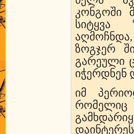
წელს მკ
კონგოში 
სიტყვა “
აღმოჩნდა,
ზოგჯერ ში
გარეული 
იჭერდნენ დ
იმ პერიო
რომელიც 
გამხდარ
დაინტერ