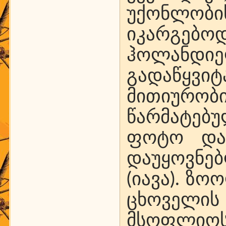
უქონლობი
იკარგებ
ჰოლანდ
გადაწყვი
მითიურობი
წარმატებ
ფოტო და 
დაუყოვნე
(იავა). ზ
ცხოველის 
მსოფლიოს