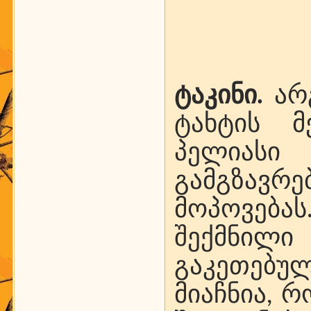
ტაკინი.
არგ
ტახტის მ
პელიას
გამგზავრ
მოპოვებ
შექმნილ
გაკეთებუ
მიაჩნია, 