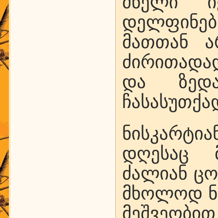
ძნელი ი
დელფინებ
მათთან ა
ძირითადა
და ზედა
ჩასასუთქა
ნისკარტი
დღესაც 
ძალიან ცო
მხოლოდ ნა
მეშვეობი