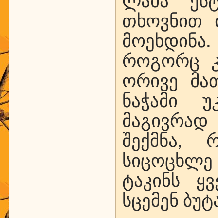
ლამა ეს
თხოვნით 
მოეხდინა.
როგორც კ
ორივე მათ
ნაჭამი 
მაგივრა
შექმნა, 
სიცოცხლე
ტაკინს ყ
სცემენ ბუტ