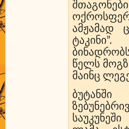
შთაგო
ოქროსფერ
ამჟამად 
ტაკინი”.
ბინადრობს
წელს მოგზ
მაინც ლეგ
ბუტანში
ზებუნებრ
საუკუნეშ