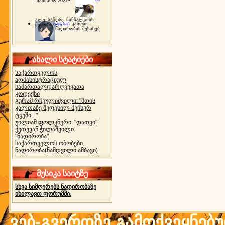
"ბახმარო 2022"
ალექსანდრე ჩინჩალაძის
gocha1
კანონი
მემორიალი
ნადირობის შესახებ
ახალი სტატიები
საქართველოს
ადმინისტრაციულ
სამართალდარღვევათა
კოდექსი
გურამ რჩეულიშვილი: "მთის
კალთაზე შეფენილ მეჩხერ
ტყეში..."
უილიამ ფოლკნერი: "დათვი"
ქეთევან ჭილაშვილი:
"ნადირობა"
საქართველოს ობობები
ნადირობა(ნამდვილი ამბავი)
მუსიკა საიტზე
სხვა სიმღერებს ნადირობაზე
იხილავთ ფორუმში.
ვებ-გვერდზე გამოქვეყნებ