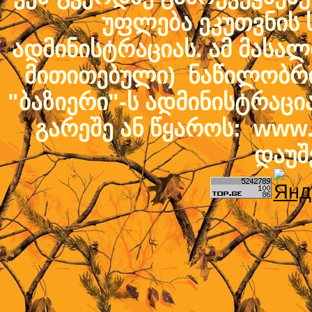
უფლება ეკუთვნის ს
ადმინისტრაციას. ამ მასალი
მითითებული) ნაწილობრივ
"ბაზიერი"-ს ადმინისტრაც
გარეშე ან წყაროს: www.b
დაუშ