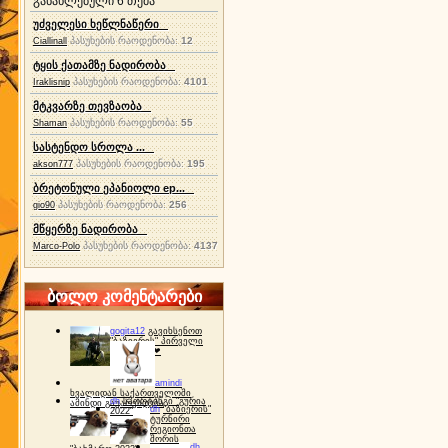
განახლებული 6 თემა
უძველესი ხეწლნაწერი
პასუხების რაოდენობა:
12
Ciallinall
ტყის ქათამზე ნადირობა
პასუხების რაოდენობა:
4101
Iraklisnip
მტკვარზე თევზაობა
პასუხების რაოდენობა:
55
Shaman
სასტენდო სროლა ...
პასუხების რაოდენობა:
195
akson777
ბრეტონული ეპანიოლი ep...
პასუხების რაოდენობა:
256
gio90
მწყერზე ნადირობა
პასუხების რაოდენობა:
4137
Marco-Polo
ბოლო კომენტარები
gogita12
გავიხსენოთ
"ბაზიერის" პირველი
ტურნირი ❤
amindi
ხვალიდან საქართველოში
dh
სპორტინგი "გურია
ამინდი გაუარესდება
dh
"ბაზიერის"
2022"
ტურნირი
რეგიონთა
შორის
dh