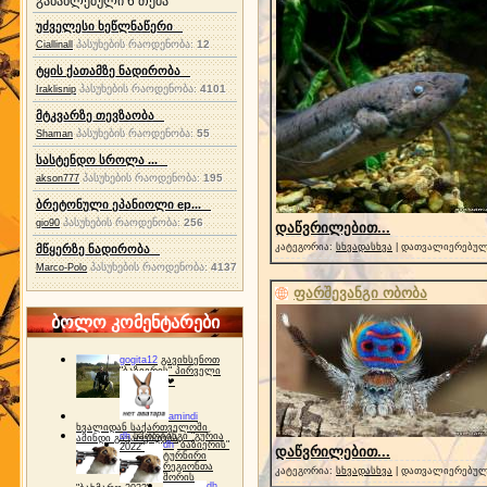
განახლებული 6 თემა
უძველესი ხეწლნაწერი
პასუხების რაოდენობა:
12
Ciallinall
ტყის ქათამზე ნადირობა
პასუხების რაოდენობა:
4101
Iraklisnip
მტკვარზე თევზაობა
პასუხების რაოდენობა:
55
Shaman
სასტენდო სროლა ...
პასუხების რაოდენობა:
195
akson777
ბრეტონული ეპანიოლი ep...
პასუხების რაოდენობა:
256
gio90
დაწვრილებით...
კატეგორია:
სხვადასხვა
| დათვალიერებული
მწყერზე ნადირობა
პასუხების რაოდენობა:
4137
Marco-Polo
ფარშევანგი ობობა
ბოლო კომენტარები
gogita12
გავიხსენოთ
"ბაზიერის" პირველი
ტურნირი ❤
amindi
ხვალიდან საქართველოში
dh
სპორტინგი "გურია
ამინდი გაუარესდება
dh
"ბაზიერის"
2022"
დაწვრილებით...
ტურნირი
რეგიონთა
კატეგორია:
სხვადასხვა
| დათვალიერებული
შორის
dh