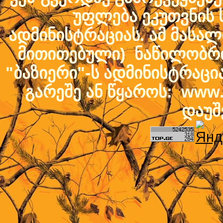
უფლება ეკუთვნის ს
ადმინისტრაციას. ამ მასალი
მითითებული) ნაწილობრივ
"ბაზიერი"-ს ადმინისტრაც
გარეშე ან წყაროს: www.b
დაუშ