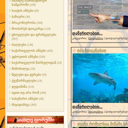
სიახლე სამონადირეო
სამყაროში
[156]
საიტის ამბები
[82]
ბაზიერი
[30]
ბრაკონიერობა
[169]
მოიპარეს-დაიკარგა
[116]
დაწვრილებით...
ცხოველები და ფრინველები
კატეგორია:
სხვადასხვა
| დათვალიერებული
[267]
ძაღლები
[138]
ტბა ზვიგენებით
საქართველოს ამბები
[482]
უცხოეთის ამბები
[330]
საქართველოს წარსულიდან
[43]
მიმოხილვა
[33]
მგლები და ტურები
[55]
ქვეწარმავლები
[14]
დედამიწა
[114]
იცით თუ არა რომ
[284]
სახუმარო ამბები
[48]
სხვადასხვა
[362]
დაწვრილებით...
კატეგორია:
სხვადასხვა
| დათვალიერებული
სიახლე ფორუმში
თევზი რომელსაც მიწაში სძ