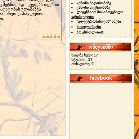
კანონი ნადირობაზე
ც მეტწილად იკვებება თევზით
კანონი თევზაობაზე
 ოსტატობას ულამაზეს
ლიცენზიით მოსაპოვებელი
ს სამხრეთ-დასავლეთით
ფრინველები
ი;
"ელექტრომანოკის" ხმები
წითელი წიგნი
არ ესროლოთ!!!
ონლაინში
საიტზე სულ:
17
სტუმარი:
17
მონადირე:
0
facebook