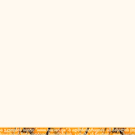
ეკუთვნის საიტი "www.bazieri.ge"-ს ადმინისტრაციას. ამ მასალის 
ტრაციასთან წერილობითი შეთანხმების გარეშე ან წყაროს: www.bazier