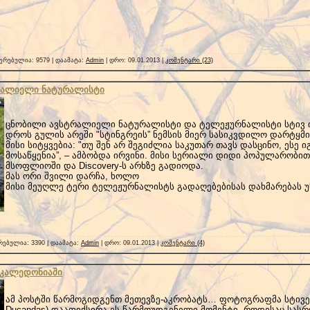
რებულია: 9579 | დაამატა:
Admin
| დრო:
09.01.2013
|
კომენტარი (23)
ტრალიელი ნატურალისტი
ცნობილი ავსტრალიელი ნატურალისტი და ტელეჟურნალისტი სტივ ი
დროს გულის არეში "სტინგრეის” ნემსის მიერ სასიკვდილო დარტყმი
მისი სიტყვებია: "თუ შენ არ შეგიძლია საკუთარ თავს დასცინო, ესე 
მოსაწყენია”, – ამბობდა ირვინი. მისი სერიალი დიდი პოპულარობ
მსოფლიოში და Discovery-ს არხზე გადიოდა.
მას ორი შვილი დარჩა, ხოლო
მისი მეუღლე ტერი ტელეჟურნალისტს გადაღებებისას დახმარებას უ
ებულია: 3390 | დაამატა:
Admin
| დრო:
09.01.2013
|
კომენტარი (4)
 კალედონიაში
ამ პოსტში წარმოგიდგენთ მეთევზე-აკრობატს… ფოტოგრაფმა სტივენ
Ducandas) დააფიქსირა ეს წარმოუდგენელი მომენტი, როდესაც სას