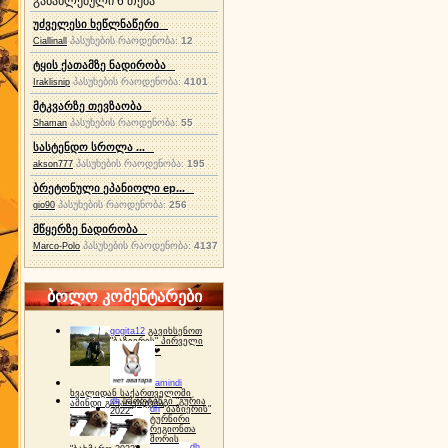
განახლებული 6 თემა
უძველესი ხეწლნაწერი
პასუხების რაოდენობა:
12
Ciallinall
ტყის ქათამზე ნადირობა
პასუხების რაოდენობა:
4101
Iraklisnip
მტკვარზე თევზაობა
პასუხების რაოდენობა:
55
Shaman
სასტენდო სროლა ...
პასუხების რაოდენობა:
195
akson777
ბრეტონული ეპანიოლი ep...
პასუხების რაოდენობა:
256
gio90
მწყერზე ნადირობა
პასუხების რაოდენობა:
4137
Marco-Polo
ბოლო კომენტარები
gogita12
გავიხსენოთ
"ბაზიერის" პირველი
ტურნირი ❤
amindi
ხვალიდან საქართველოში
dh
სპორტინგი "გურია
ამინდი გაუარესდება
dh
"ბაზიერის"
2022"
ტურნირი
რეგიონთა
შორის
dh