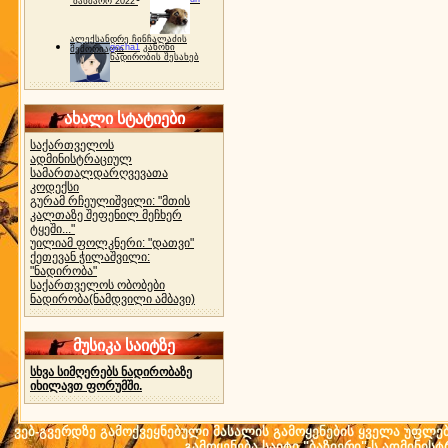
"ბახმარო 2022"
ალექსანდრე ჩინჩალაძის
gocha1
კანონი
მემორიალი
ნადირობის შესახებ
ახალი სტატიები
საქართველოს
ადმინისტრაციულ
სამართალდარღვევათა
კოდექსი
გურამ რჩეულიშვილი: "მთის
კალთაზე შეფენილ მეჩხერ
ტყეში..."
უილიამ ფოლკნერი: "დათვი"
ქეთევან ჭილაშვილი:
"ნადირობა"
საქართველოს ობობები
ნადირობა(ნამდვილი ამბავი)
მუსიკა საიტზე
სხვა სიმღერებს ნადირობაზე
იხილავთ ფორუმში.
ვებ-გვერდზე გამოქვეყნებული მასალის გამოყენების ყველა უფლება 
გამოყენება საიტი "ბაზიერი"-ს ადმინის