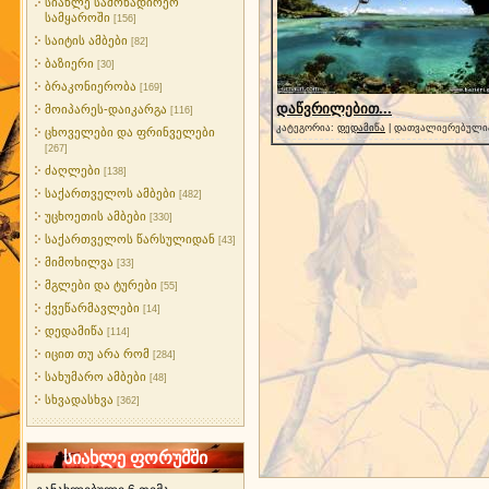
სიახლე სამონადირეო
სამყაროში
[156]
საიტის ამბები
[82]
ბაზიერი
[30]
ბრაკონიერობა
[169]
დაწვრილებით...
მოიპარეს-დაიკარგა
[116]
კატეგორია:
დედამიწა
| დათვალიერებულია:
ცხოველები და ფრინველები
[267]
ძაღლები
[138]
საქართველოს ამბები
[482]
უცხოეთის ამბები
[330]
საქართველოს წარსულიდან
[43]
მიმოხილვა
[33]
მგლები და ტურები
[55]
ქვეწარმავლები
[14]
დედამიწა
[114]
იცით თუ არა რომ
[284]
სახუმარო ამბები
[48]
სხვადასხვა
[362]
სიახლე ფორუმში