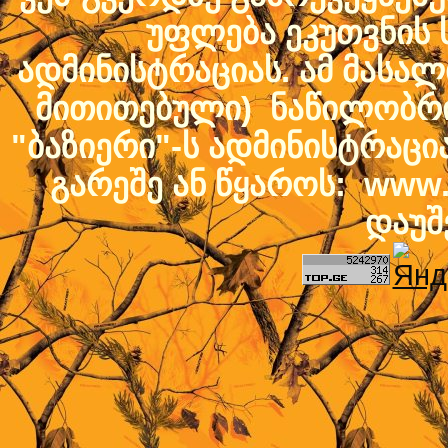
უფლება ეკუთვნის ს
ადმინისტრაციას. ამ მასალი
მითითებული) ნაწილობრივ
"ბაზიერი"-ს ადმინისტრაც
გარეშე ან წყაროს: www.b
დაუშ