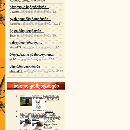
განახლებული 6 თემა
უძველესი ხეწლნაწერი
პასუხების რაოდენობა:
12
Ciallinall
ტყის ქათამზე ნადირობა
პასუხების რაოდენობა:
4101
Iraklisnip
მტკვარზე თევზაობა
პასუხების რაოდენობა:
55
Shaman
სასტენდო სროლა ...
პასუხების რაოდენობა:
195
akson777
ბრეტონული ეპანიოლი ep...
პასუხების რაოდენობა:
256
gio90
მწყერზე ნადირობა
პასუხების რაოდენობა:
4137
Marco-Polo
ბოლო კომენტარები
gogita12
გავიხსენოთ
"ბაზიერის" პირველი
ტურნირი ❤
amindi
ხვალიდან საქართველოში
dh
სპორტინგი "გურია
ამინდი გაუარესდება
dh
"ბაზიერის"
2022"
ტურნირი
რეგიონთა
შორის
dh