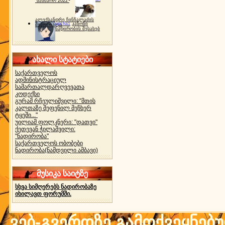
"ბახმარო 2022"
ალექსანდრე ჩინჩალაძის
gocha1
კანონი
მემორიალი
ნადირობის შესახებ
ახალი სტატიები
საქართველოს
ადმინისტრაციულ
სამართალდარღვევათა
კოდექსი
გურამ რჩეულიშვილი: "მთის
კალთაზე შეფენილ მეჩხერ
ტყეში..."
უილიამ ფოლკნერი: "დათვი"
ქეთევან ჭილაშვილი:
"ნადირობა"
საქართველოს ობობები
ნადირობა(ნამდვილი ამბავი)
მუსიკა საიტზე
სხვა სიმღერებს ნადირობაზე
იხილავთ ფორუმში.
ვებ-გვერდზე გამოქვეყნებ