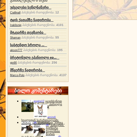
განახლებული 6 თემა
უძველესი ხეწლნაწერი
პასუხების რაოდენობა:
12
Ciallinall
ტყის ქათამზე ნადირობა
პასუხების რაოდენობა:
4101
Iraklisnip
მტკვარზე თევზაობა
პასუხების რაოდენობა:
55
Shaman
სასტენდო სროლა ...
პასუხების რაოდენობა:
195
akson777
ბრეტონული ეპანიოლი ep...
პასუხების რაოდენობა:
256
gio90
მწყერზე ნადირობა
პასუხების რაოდენობა:
4137
Marco-Polo
ბოლო კომენტარები
gogita12
გავიხსენოთ
"ბაზიერის" პირველი
ტურნირი ❤
amindi
ხვალიდან საქართველოში
dh
სპორტინგი "გურია
ამინდი გაუარესდება
dh
"ბაზიერის"
2022"
ტურნირი
რეგიონთა
შორის
dh