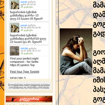
მამ
დამ
გოგ
გად
გიო
აღმ
მამ
იმი
შეტყობინების დამატებისთვის საჭიროა
პას
ავტორიზაცია და ფორუმში აქტიურობა
გოგ
კატეგორია