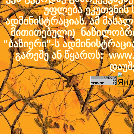
უფლება ეკუთვნის ს
ადმინისტრაციას. ამ მასალი
მითითებული) ნაწილობრივ
"ბაზიერი"-ს ადმინისტრაც
გარეშე ან წყაროს: www.b
დაუშ