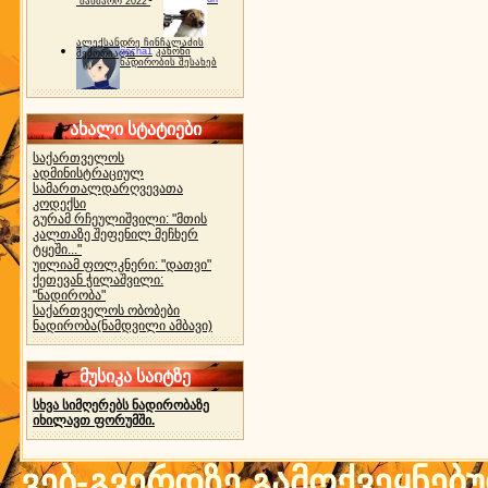
"ბახმარო 2022"
ალექსანდრე ჩინჩალაძის
gocha1
კანონი
მემორიალი
ნადირობის შესახებ
ახალი სტატიები
საქართველოს
ადმინისტრაციულ
სამართალდარღვევათა
კოდექსი
გურამ რჩეულიშვილი: "მთის
კალთაზე შეფენილ მეჩხერ
ტყეში..."
უილიამ ფოლკნერი: "დათვი"
ქეთევან ჭილაშვილი:
"ნადირობა"
საქართველოს ობობები
ნადირობა(ნამდვილი ამბავი)
მუსიკა საიტზე
სხვა სიმღერებს ნადირობაზე
იხილავთ ფორუმში.
ვებ-გვერდზე გამოქვეყნებ