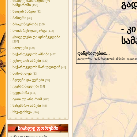
სიახლე სამონადირეო
გად
სამყაროში
[156]
საიტის ამბები
[82]
ბაზიერი
[30]
ბრაკონიერობა
[169]
- კ
მოიპარეს-დაიკარგა
[116]
ცხოველები და ფრინველები
სამ
[267]
ძაღლები
[138]
დაწვრილებით...
საქართველოს ამბები
[482]
კატეგორია:
საქართველოს ამბები
| დათვა
უცხოეთის ამბები
[330]
საქართველოს წარსულიდან
[43]
მიმოხილვა
[33]
მგლები და ტურები
[55]
ქვეწარმავლები
[14]
დედამიწა
[114]
იცით თუ არა რომ
[284]
სახუმარო ამბები
[48]
სხვადასხვა
[362]
სიახლე ფორუმში