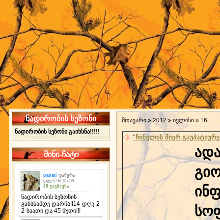
ნადირობის სეზონი
მთავარი
»
2012
»
ივლისი
»
16
ნადირობის სეზონი გაიხსნა!!!!!
"ჩინელის მიერ გაუპატიურე
ადა
მინი-ჩატი
გიო
ინფ
სო