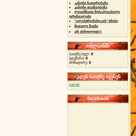
კანონი ნადირობაზე
კანონი თევზაობაზე
ლიცენზიით მოსაპოვებელი
ფრინველები
"ელექტრომანოკის" ხმები
წითელი წიგნი
არ ესროლოთ!!!
ონლაინში
საიტზე სულ:
8
სტუმარი:
8
მონადირე:
0
დღეს საიტზე იყვნენ
panati
facebook