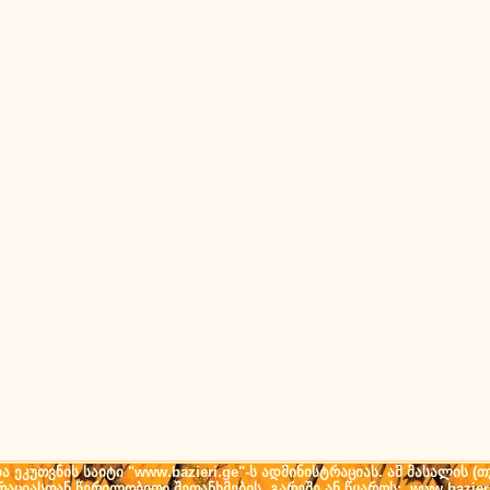
ეკუთვნის საიტი "www.bazieri.ge"-ს ადმინისტრაციას. ამ მასალის 
ტრაციასთან წერილობითი შეთანხმების გარეშე ან წყაროს: www.bazier