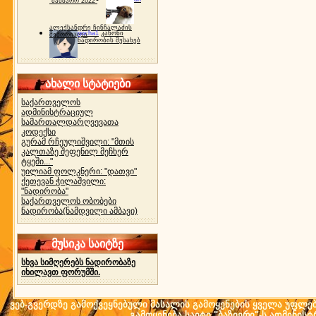
"ბახმარო 2022"
ალექსანდრე ჩინჩალაძის
gocha1
კანონი
მემორიალი
ნადირობის შესახებ
ახალი სტატიები
საქართველოს
ადმინისტრაციულ
სამართალდარღვევათა
კოდექსი
გურამ რჩეულიშვილი: "მთის
კალთაზე შეფენილ მეჩხერ
ტყეში..."
უილიამ ფოლკნერი: "დათვი"
ქეთევან ჭილაშვილი:
"ნადირობა"
საქართველოს ობობები
ნადირობა(ნამდვილი ამბავი)
მუსიკა საიტზე
სხვა სიმღერებს ნადირობაზე
იხილავთ ფორუმში.
ვებ-გვერდზე გამოქვეყნებული მასალის გამოყენების ყველა უფლება 
გამოყენება საიტი "ბაზიერი"-ს ადმინის