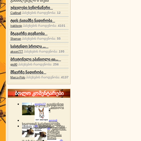
განახლებული 6 თემა
უძველესი ხეწლნაწერი
პასუხების რაოდენობა:
12
Ciallinall
ტყის ქათამზე ნადირობა
პასუხების რაოდენობა:
4101
Iraklisnip
მტკვარზე თევზაობა
პასუხების რაოდენობა:
55
Shaman
სასტენდო სროლა ...
პასუხების რაოდენობა:
195
akson777
ბრეტონული ეპანიოლი ep...
პასუხების რაოდენობა:
256
gio90
მწყერზე ნადირობა
პასუხების რაოდენობა:
4137
Marco-Polo
ბოლო კომენტარები
gogita12
გავიხსენოთ
"ბაზიერის" პირველი
ტურნირი ❤
amindi
ხვალიდან საქართველოში
dh
სპორტინგი "გურია
ამინდი გაუარესდება
dh
"ბაზიერის"
2022"
ტურნირი
რეგიონთა
შორის
dh