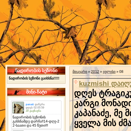
ნადირობის სეზონი
მთავარი
»
2012
»
ივლისი
»
08
ნადირობის სეზონი გაიხსნა!!!!!
kuzmishi დაიღ
დღეს ტრაგიკუ
მინი-ჩატი
კარგი მონად
კაპანაძე, მე 
ყველა მის ძმ