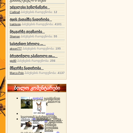
განახლებული 6 თემა
უძველესი ხეწლნაწერი
პასუხების რაოდენობა:
12
Ciallinall
ტყის ქათამზე ნადირობა
პასუხების რაოდენობა:
4101
Iraklisnip
მტკვარზე თევზაობა
პასუხების რაოდენობა:
55
Shaman
სასტენდო სროლა ...
პასუხების რაოდენობა:
195
akson777
ბრეტონული ეპანიოლი ep...
პასუხების რაოდენობა:
256
gio90
მწყერზე ნადირობა
პასუხების რაოდენობა:
4137
Marco-Polo
ბოლო კომენტარები
gogita12
გავიხსენოთ
"ბაზიერის" პირველი
ტურნირი ❤
amindi
ხვალიდან საქართველოში
dh
სპორტინგი "გურია
ამინდი გაუარესდება
dh
"ბაზიერის"
2022"
ტურნირი
რეგიონთა
შორის
dh