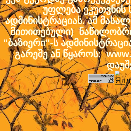
უფლება ეკუთვნის ს
ადმინისტრაციას. ამ მასალი
მითითებული) ნაწილობრივ
"ბაზიერი"-ს ადმინისტრაც
გარეშე ან წყაროს: www.b
დაუშ