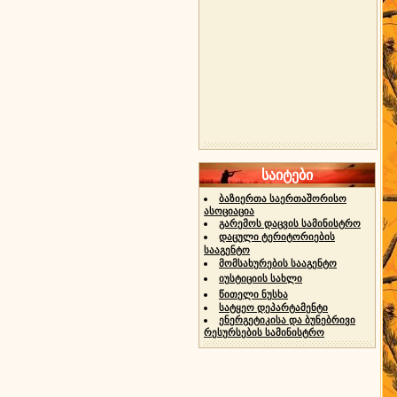
საიტები
ბაზიერთა საერთაშორისო
ასოციაცია
გარემოს დაცვის სამინისტრო
დაცული ტერიტორიების
სააგენტო
მომსახურების სააგენტო
იუსტიციის სახლი
წითელი ნუსხა
სატყეო დეპარტამენტი
ენერგეტიკისა და ბუნებრივი
რესურსების სამინისტრო