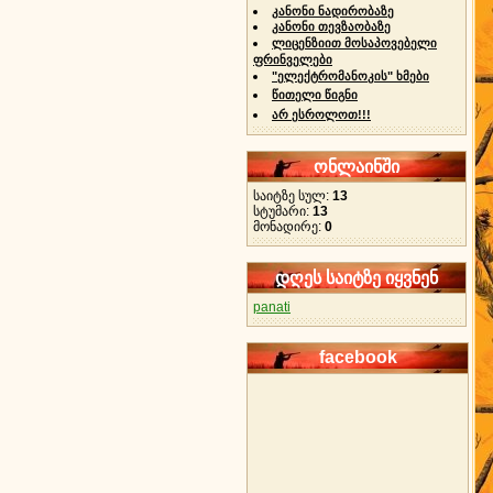
კანონი ნადირობაზე
კანონი თევზაობაზე
ლიცენზიით მოსაპოვებელი
ფრინველები
"ელექტრომანოკის" ხმები
წითელი წიგნი
არ ესროლოთ!!!
ონლაინში
საიტზე სულ:
13
სტუმარი:
13
მონადირე:
0
დღეს საიტზე იყვნენ
panati
facebook