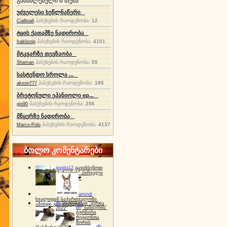
განახლებული 6 თემა
უძველესი ხეწლნაწერი
პასუხების რაოდენობა:
12
Ciallinall
ტყის ქათამზე ნადირობა
პასუხების რაოდენობა:
4101
Iraklisnip
მტკვარზე თევზაობა
პასუხების რაოდენობა:
55
Shaman
სასტენდო სროლა ...
პასუხების რაოდენობა:
195
akson777
ბრეტონული ეპანიოლი ep...
პასუხების რაოდენობა:
256
gio90
მწყერზე ნადირობა
პასუხების რაოდენობა:
4137
Marco-Polo
ბოლო კომენტარები
gogita12
გავიხსენოთ
"ბაზიერის" პირველი
ტურნირი ❤
amindi
ხვალიდან საქართველოში
dh
სპორტინგი "გურია
ამინდი გაუარესდება
dh
"ბაზიერის"
2022"
ტურნირი
რეგიონთა
შორის
dh