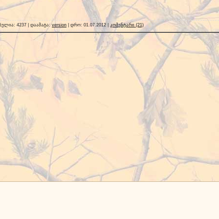
ულია: 4237 | დაამატა:
version
| დრო:
01.07.2012
|
კომენტარი (21)