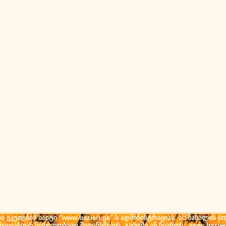
ეკუთვნის საიტი "www.bazieri.ge"-ს ადმინისტრაციას. ამ მასალის 
ტრაციასთან წერილობითი შეთანხმების გარეშე ან წყაროს: www.bazier