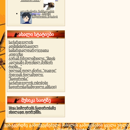
"ბახმარო 2022"
ალექსანდრე ჩინჩალაძის
gocha1
კანონი
მემორიალი
ნადირობის შესახებ
ახალი სტატიები
საქართველოს
ადმინისტრაციულ
სამართალდარღვევათა
კოდექსი
გურამ რჩეულიშვილი: "მთის
კალთაზე შეფენილ მეჩხერ
ტყეში..."
უილიამ ფოლკნერი: "დათვი"
ქეთევან ჭილაშვილი:
"ნადირობა"
საქართველოს ობობები
ნადირობა(ნამდვილი ამბავი)
მუსიკა საიტზე
სხვა სიმღერებს ნადირობაზე
იხილავთ ფორუმში.
ვებ-გვერდზე გამოქვეყნებული მასალის გამოყენების ყველა უფლება 
გამოყენება საიტი "ბაზიერი"-ს ადმინის