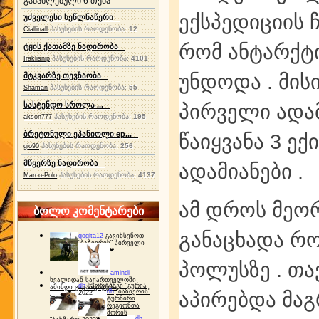
განახლებული 6 თემა
ექსპედიციის 
უძველესი ხეწლნაწერი
პასუხების რაოდენობა:
12
Ciallinall
რომ ანტარქტ
ტყის ქათამზე ნადირობა
პასუხების რაოდენობა:
4101
Iraklisnip
უნდოდა . მის
მტკვარზე თევზაობა
პასუხების რაოდენობა:
55
Shaman
პირველი ადამ
სასტენდო სროლა ...
პასუხების რაოდენობა:
195
akson777
ბრეტონული ეპანიოლი ep...
წაიყვანა 3 ექ
პასუხების რაოდენობა:
256
gio90
მწყერზე ნადირობა
ადამიანები .
პასუხების რაოდენობა:
4137
Marco-Polo
ამ დროს მეო
ბოლო კომენტარები
განაცხადა რო
gogita12
გავიხსენოთ
"ბაზიერის" პირველი
ტურნირი ❤
პოლუსზე . თა
amindi
ხვალიდან საქართველოში
dh
სპორტინგი "გურია
ამინდი გაუარესდება
dh
"ბაზიერის"
აპირებდა მაგ
2022"
ტურნირი
რეგიონთა
შორის
dh