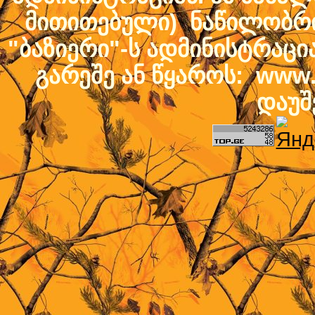
მითითებული) ნაწილობრივ
"ბაზიერი"-ს ადმინისტრაც
გარეშე ან წყაროს: www.b
დაუშ