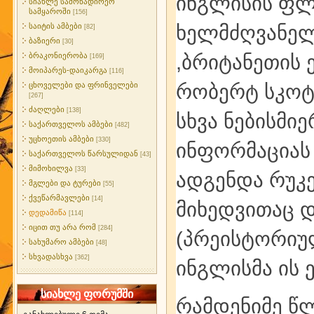
ინგლისის ფლო
სიახლე სამონადირეო
სამყაროში
[156]
ხელმძღვანელ
საიტის ამბები
[82]
ბაზიერი
[30]
,ბრიტანეთის 
ბრაკონიერობა
[169]
მოიპარეს-დაიკარგა
[116]
რობერტ სკოტ
ცხოველები და ფრინველები
[267]
ძაღლები
[138]
სხვა ნებისმი
საქართველოს ამბები
[482]
უცხოეთის ამბები
[330]
ინფორმაციას 
საქართველოს წარსულიდან
[43]
მიმოხილვა
[33]
ადგენდა რუკებ
მგლები და ტურები
[55]
ქვეწარმავლები
[14]
მიხედვითაც 
დედამიწა
[114]
იცით თუ არა რომ
[284]
(პრეისტორიულ
სახუმარო ამბები
[48]
სხვადასხვა
[362]
ინგლისმა ის 
სიახლე ფორუმში
რამდენიმე წ