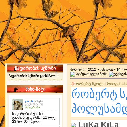
ნადირობის სეზონი
მთავარი
»
2012
»
იანვარი
»
14
» რ
ნადირობის სეზონი გაიხსნა!!!!!
რობერტ სკოტი : რბოლა სა
მინი-ჩატი
რობერტ ს
პოლუსამ
LuKa KiLa