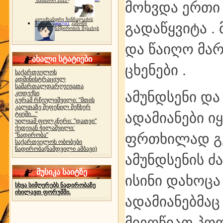
"ბახმარო 2022"
მოხვდა ერთი 
ალექსანდრე ჩინჩალაძის
გადაწყვიტა .
gocha1
კანონი
მემორიალი
ნადირობის შესახებ
და წაიღო მარ
ახალი სტატიები
ცხენები .
საქართველოს
ადმინისტრაციულ
სამართალდარღვევათა
ამუნდსენი და
კოდექსი
გურამ რჩეულიშვილი: "მთის
კალთაზე შეფენილ მეჩხერ
ადამიანები ი
ტყეში..."
უილიამ ფოლკნერი: "დათვი"
ქეთევან ჭილაშვილი:
ფრთხილად გე
"ნადირობა"
საქართველოს ობობები
ნადირობა(ნამდვილი ამბავი)
ამუნდსენის ძ
მუსიკა საიტზე
ისინი დახოცა
სხვა სიმღერებს ნადირობაზე
იხილავთ ფორუმში.
ადამიანებმაც
მიეღწიათ პოლ