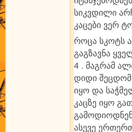
იტანჯებოდნენ 
სიკვდილი არჩ
კაცები ვერ ტო
როცა სკოტს ა
გაგზავნა ყვე
4 . მაგრამ ა
დიდი შეცდომა
იყო და საჭმე
კაცზე იყო გა
გამოდიოდნენ 
ასევე ერთერ