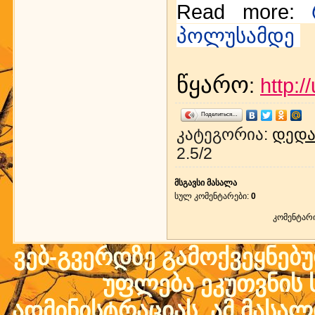
Read more:
პოლუსამდე
წყარო
:
http:/
Поделиться…
კატეგორია
:
დედა
2.5
/
2
მსგავსი მასალა
სულ კომენტარები
:
0
კომენტარ
ვებ-გვერდზე გამოქვეყნებ
უფლება ეკუთვნის ს
ადმინისტრაციას. ამ მასალი