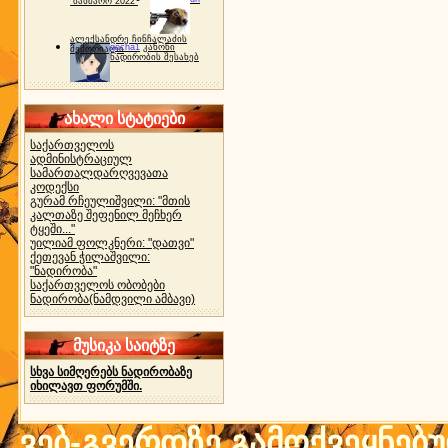
"ბახმარო 2022"
ალექსანდრე ჩინჩალაძის
gocha1
კანონი
მემორიალი
ნადირობის შესახებ
ახალი სტატიები
საქართველოს
ადმინისტრაციულ
სამართალდარღვევათა
კოდექსი
გურამ რჩეულიშვილი: "მთის
კალთაზე შეფენილ მეჩხერ
ტყეში..."
უილიამ ფოლკნერი: "დათვი"
ქეთევან ჭილაშვილი:
"ნადირობა"
საქართველოს ობობები
ნადირობა(ნამდვილი ამბავი)
მუსიკა საიტზე
სხვა სიმღერებს ნადირობაზე
იხილავთ ფორუმში.
ვებ-გვერდზე გამოქვეყნებ