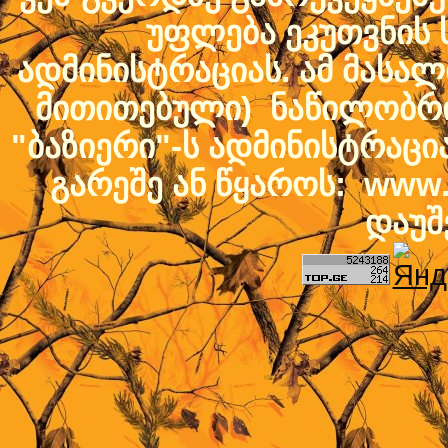
უფლება ეკუთვნის ს
ადმინისტრაციას. ამ მასალი
მითითებული) ნაწილობრივ
"ბაზიერი"-ს ადმინისტრაც
გარეშე ან წყაროს: www.b
დაუშ