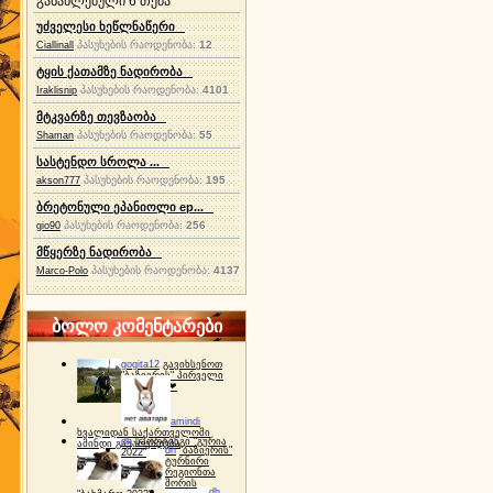
განახლებული 6 თემა
უძველესი ხეწლნაწერი
პასუხების რაოდენობა:
12
Ciallinall
ტყის ქათამზე ნადირობა
პასუხების რაოდენობა:
4101
Iraklisnip
მტკვარზე თევზაობა
პასუხების რაოდენობა:
55
Shaman
სასტენდო სროლა ...
პასუხების რაოდენობა:
195
akson777
ბრეტონული ეპანიოლი ep...
პასუხების რაოდენობა:
256
gio90
მწყერზე ნადირობა
პასუხების რაოდენობა:
4137
Marco-Polo
ბოლო კომენტარები
gogita12
გავიხსენოთ
"ბაზიერის" პირველი
ტურნირი ❤
amindi
ხვალიდან საქართველოში
dh
სპორტინგი "გურია
ამინდი გაუარესდება
dh
"ბაზიერის"
2022"
ტურნირი
რეგიონთა
შორის
dh